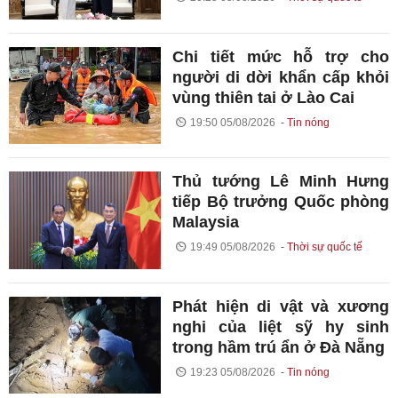
Chi tiết mức hỗ trợ cho
người di dời khẩn cấp khỏi
vùng thiên tai ở Lào Cai
19:50 05/08/2026
Tin nóng
Thủ tướng Lê Minh Hưng
tiếp Bộ trưởng Quốc phòng
Malaysia
19:49 05/08/2026
Thời sự quốc tế
Phát hiện di vật và xương
nghi của liệt sỹ hy sinh
trong hầm trú ẩn ở Đà Nẵng
19:23 05/08/2026
Tin nóng