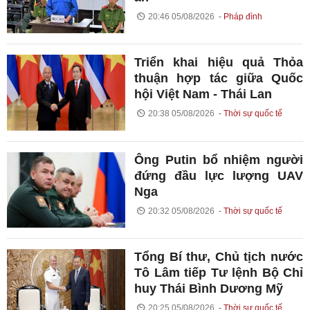
20:46 05/08/2026
Pháp đình
Triển khai hiệu quả Thỏa
thuận hợp tác giữa Quốc
hội Việt Nam - Thái Lan
20:38 05/08/2026
Thời sự quốc tế
Ông Putin bổ nhiệm người
đứng đầu lực lượng UAV
Nga
20:32 05/08/2026
Thời sự quốc tế
Tổng Bí thư, Chủ tịch nước
Tô Lâm tiếp Tư lệnh Bộ Chỉ
huy Thái Bình Dương Mỹ
20:25 05/08/2026
Thời sự quốc tế