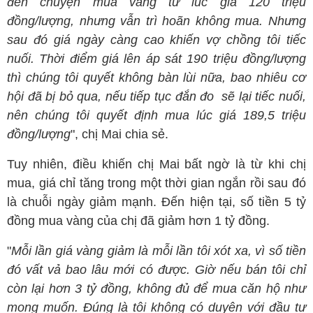
đến chuyện mua vàng từ lúc giá 120 triệu
đồng/lượng, nhưng vẫn trì hoãn không mua. Nhưng
sau đó giá ngày càng cao khiến vợ chồng tôi tiếc
nuối. Thời điểm giá lên áp sát 190 triệu đồng/lượng
thì chúng tôi quyết không bàn lùi nữa, bao nhiêu cơ
hội đã bị bỏ qua, nếu tiếp tục đắn đo sẽ lại tiếc nuối,
nên chúng tôi quyết định mua lúc giá 189,5 triệu
đồng/lượng
", chị Mai chia sẻ.
Tuy nhiên, điều khiến chị Mai bất ngờ là từ khi chị
mua, giá chỉ tăng trong một thời gian ngắn rồi sau đó
là chuỗi ngày giảm mạnh. Đến hiện tại, số tiền 5 tỷ
đồng mua vàng của chị đã giảm hơn 1 tỷ đồng.
"
Mỗi lần giá vàng giảm là mỗi lần tôi xót xa, vì số tiền
đó vất vả bao lâu mới có được. Giờ nếu bán tôi chỉ
còn lại hơn 3 tỷ đồng, không đủ để mua căn hộ như
mong muốn. Đúng là tôi không có duyên với đầu tư