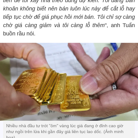
tiền để tôi xây nhà theo đúng dự kiến. Tôi đang băn
khoăn không biết nên bán luôn lúc này để cắt lỗ hay
tiếp tục chờ để giá phục hồi mới bán. Tôi chỉ sợ càng
chờ giá càng giảm và tôi càng lỗ thêm
", anh Tuấn
buồn rầu nói.
Nhiều nhà đầu tư trót "ôm" vàng lúc giá đang ở đỉnh cao giờ
như ngồi trên lửa khi gần đây giá liên tục lao dốc. (Ảnh minh
họa)