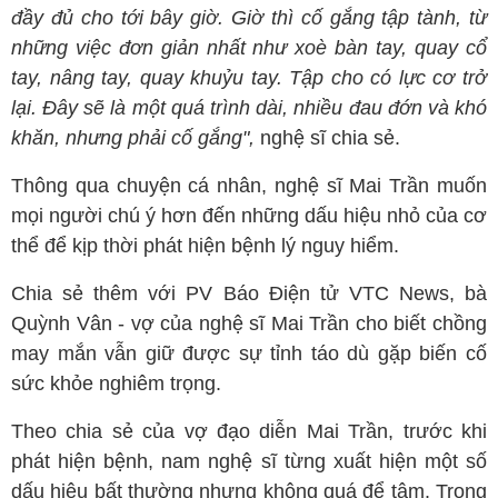
đầy đủ cho tới bây giờ. Giờ thì cố gắng tập tành, từ
những việc đơn giản nhất như xoè bàn tay, quay cổ
tay, nâng tay, quay khuỷu tay. Tập cho có lực cơ trở
lại. Đây sẽ là một quá trình dài, nhiều đau đớn và khó
khăn, nhưng phải cố gắng",
nghệ sĩ chia sẻ.
Thông qua chuyện cá nhân, nghệ sĩ Mai Trần muốn
mọi người chú ý hơn đến những dấu hiệu nhỏ của cơ
thể để kịp thời phát hiện bệnh lý nguy hiểm.
Chia sẻ thêm với PV Báo Điện tử VTC News, bà
Quỳnh Vân - vợ của nghệ sĩ Mai Trần cho biết chồng
may mắn vẫn giữ được sự tỉnh táo dù gặp biến cố
sức khỏe nghiêm trọng.
Theo chia sẻ của vợ đạo diễn Mai Trần, trước khi
phát hiện bệnh, nam nghệ sĩ từng xuất hiện một số
dấu hiệu bất thường nhưng không quá để tâm. Trong