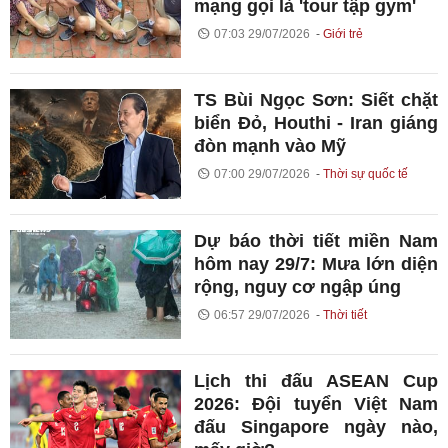
mạng gọi là 'tour tập gym'
07:03 29/07/2026
Giới trẻ
TS Bùi Ngọc Sơn: Siết chặt
biển Đỏ, Houthi - Iran giáng
đòn mạnh vào Mỹ
07:00 29/07/2026
Thời sự quốc tế
Dự báo thời tiết miền Nam
hôm nay 29/7: Mưa lớn diện
rộng, nguy cơ ngập úng
06:57 29/07/2026
Thời tiết
Lịch thi đấu ASEAN Cup
2026: Đội tuyển Việt Nam
đấu Singapore ngày nào,