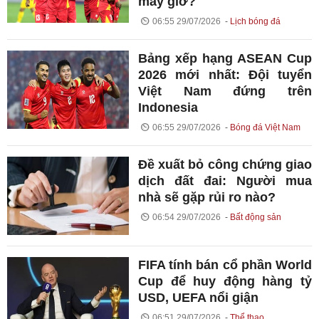
mấy giờ?
06:55 29/07/2026
Lịch bóng đá
Bảng xếp hạng ASEAN Cup
2026 mới nhất: Đội tuyển
Việt Nam đứng trên
Indonesia
06:55 29/07/2026
Bóng đá Việt Nam
Đề xuất bỏ công chứng giao
dịch đất đai: Người mua
nhà sẽ gặp rủi ro nào?
06:54 29/07/2026
Bất động sản
FIFA tính bán cổ phần World
Cup để huy động hàng tỷ
USD, UEFA nổi giận
06:51 29/07/2026
Thể thao