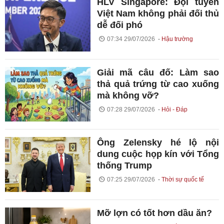
HLV Singapore: Đội tuyển
Việt Nam không phải đối thủ
dễ đối phó
07:34 29/07/2026
Hậu trường
Giải mã câu đố: Làm sao
thả quả trứng từ cao xuống
mà không vỡ?
07:28 29/07/2026
Hỏi - Đáp
Ông Zelensky hé lộ nội
dung cuộc họp kín với Tổng
thống Trump
07:25 29/07/2026
Thời sự quốc tế
Mỡ lợn có tốt hơn dầu ăn?