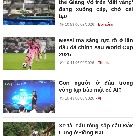
thể Giảng Võ trên 'đất vàng'
đang xuống cấp, chờ cải
tạo
10:53 06/08/2026
Đời sống
Messi tỏa sáng rực rỡ ở lần
đầu đá chính sau World Cup
2026
10:44 06/08/2026
Thể thao
Con người ở đâu trong
vòng lặp bảo mật có AI?
10:43 06/08/2026
AI
Xe tải cẩu tông sập cầu Đắk
Lung ở Đồng Nai