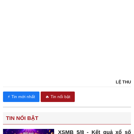
LỆ THU
⚡ Tin mới nhất
🔥 Tin nổi bật
TIN NỔI BẬT
XSMB 5/8 - Kết quả xổ số