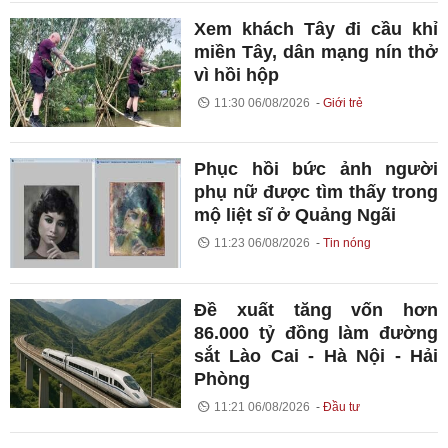
Xem khách Tây đi cầu khỉ
miền Tây, dân mạng nín thở
vì hồi hộp
11:30 06/08/2026
Giới trẻ
Phục hồi bức ảnh người
phụ nữ được tìm thấy trong
mộ liệt sĩ ở Quảng Ngãi
11:23 06/08/2026
Tin nóng
Đề xuất tăng vốn hơn
86.000 tỷ đồng làm đường
sắt Lào Cai - Hà Nội - Hải
Phòng
11:21 06/08/2026
Đầu tư