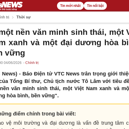
Tin mới nhất
Tin nổi bật
nh trị
Thời sự
một nền văn minh sinh thái, một 
m xanh và một đại dương hòa bì
n vững
00 04/06/2026
Chính trị
 News) -
Báo Điện tử VTC News trân trọng giới thiệ
 của Tổng Bí thư, Chủ tịch nước Tô Lâm với tiêu đề
nền văn minh sinh thái, một Việt Nam xanh và mộ
g hòa bình, bền vững".
ững điểm chính trong bài viết:
o vệ môi trường và đại dương là vấn đề trung tâm 