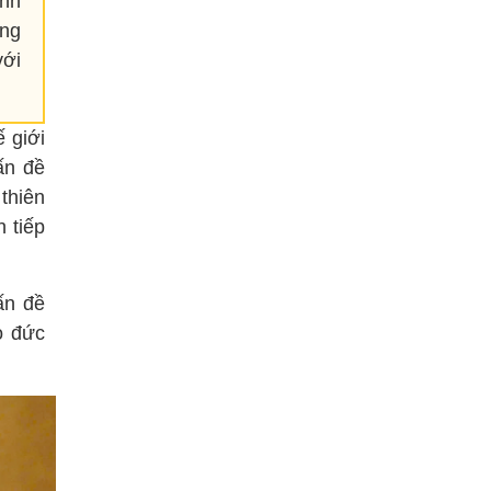
ạnh
ựng
với
 giới
ấn đề
thiên
 tiếp
ấn đề
o đức