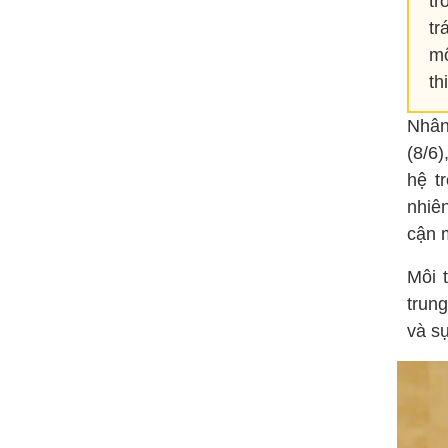
tr
tr
mộ
th
Nhân
(8/6
hệ t
nhiê
cận m
Môi 
trun
và sự