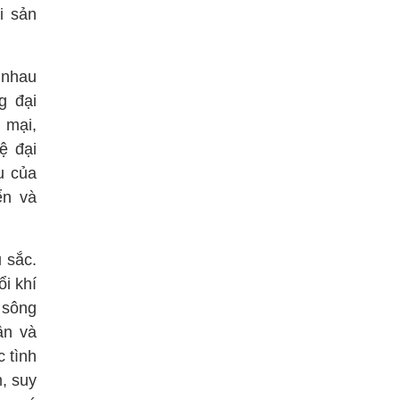
ài sản
 nhau
g đại
 mại,
ệ đại
u của
ển và
 sắc.
ổi khí
 sông
ân và
 tình
, suy