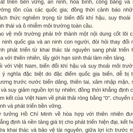
át triển bền vững, an ninh, hòa bình, công bằng và
ường tồn của các quốc gia; đồng thời cảnh báo nh
ách thức nghiêm trọng từ biến đổi khí hậu, suy thoái
nh thái và ô nhiễm môi trường toàn cầu.
o vệ môi trường phải trở thành một nội dung cốt lõi 
 ninh quốc gia và an ninh con người, đòi hỏi thay đổi
nh phát triển từ khai thác tài nguyên sang phát triển 
a với thiên nhiên, lấy giới hạn sinh thái làm nền tảng.
i với Việt Nam, biến đổi khí hậu và suy thoái môi trư
 ý nghĩa đặc biệt do đặc điểm quốc gia biển, dễ bị 
ương trước nước biển dâng, thiên tai, xâm nhập mặn, 
 và suy giảm nguồn lợi tự nhiên; đồng thời khẳng định 
m kết của Việt Nam về phát thải ròng bằng "0", chuyển 
nh và phát triển bền vững.
 tưởng Hồ Chí Minh về hòa hợp với thiên nhiên đ
ẳng định là nền tảng giá trị cho phát triển hiện đại, kết 
ữa khai thác và bảo vệ tài nguyên, giữa lợi ích trước 