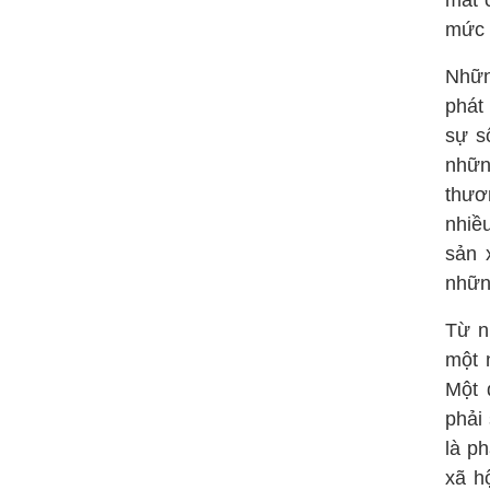
mất 
mức 
Nhữn
phát
sự s
nhữn
thươ
nhiề
sản 
nhữn
Từ n
một 
Một 
phải
là ph
xã hộ