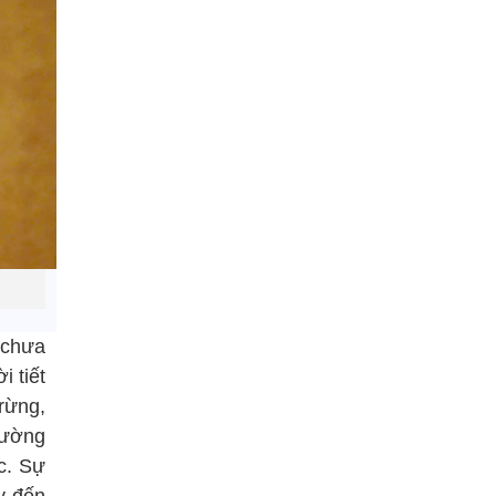
 chưa
i tiết
rừng,
rường
c. Sự