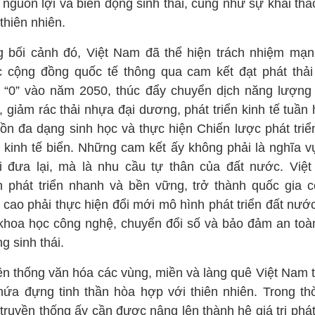
 nguồn lợi và biến động sinh thái, cũng như sự khai thá
thiên nhiên.
g bối cảnh đó, Việt Nam đã thể hiện trách nhiệm mạ
c cộng đồng quốc tế thông qua cam kết đạt phát thải
 “0” vào năm 2050, thúc đẩy chuyển dịch năng lượng
 giảm rác thải nhựa đại dương, phát triển kinh tế tuần
tồn đa dạng sinh học và thực hiện Chiến lược phát triể
 kinh tế biển. Những cam kết ấy không phải là nghĩa v
i đưa lại, mà là nhu cầu tự thân của đất nước. Việ
 phát triển nhanh và bền vững, trở thành quốc gia c
 cao phải thực hiện đổi mới mô hình phát triển đất nướ
 khoa học công nghệ, chuyển đổi số và bảo đảm an toà
g sinh thái.
ền thống văn hóa các vùng, miền và làng quê Việt Nam t
hứa đựng tinh thần hòa hợp với thiên nhiên. Trong thờ
truyền thống ấy cần được nâng lên thành hệ giá trị phát