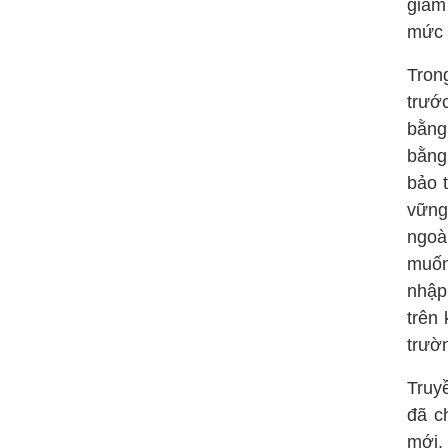
giảm
mức 
Tron
trướ
bằng
bằng,
bảo 
vững
ngoà
muốn
nhập
trên
trườn
Truy
đã c
mới, 