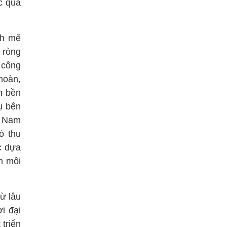
c quá
nh mẽ
 ròng
 công
 hoàn,
n bền
ụ bên
t Nam
ó thu
c dựa
n môi
ừ lâu
i đại
 triển