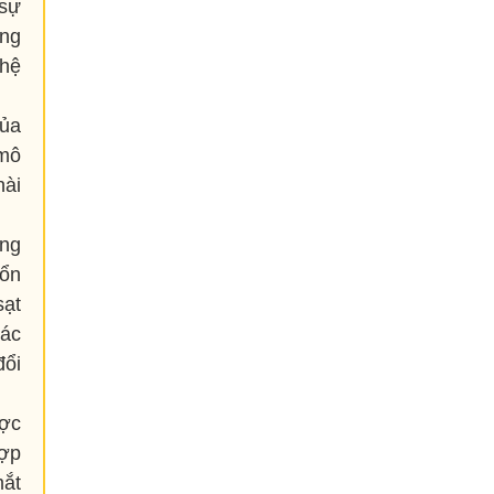
 sự
ững
 hệ
của
 mô
hài
ờng
tổn
sạt
các
đổi
ược
hợp
mắt