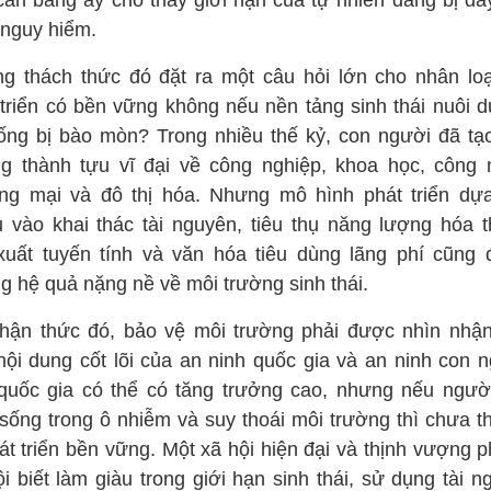
cân bằng ấy cho thấy giới hạn của tự nhiên đang bị đẩ
nguy hiểm.
g thách thức đó đặt ra một câu hỏi lớn cho nhân loạ
 triển có bền vững không nếu nền tảng sinh thái nuôi 
ống bị bào mòn? Trong nhiều thế kỷ, con người đã tạ
g thành tựu vĩ đại về công nghiệp, khoa học, công 
ng mại và đô thị hóa. Nhưng mô hình phát triển dự
u vào khai thác tài nguyên, tiêu thụ năng lượng hóa t
xuất tuyến tính và văn hóa tiêu dùng lãng phí cũng đ
g hệ quả nặng nề về môi trường sinh thái.
hận thức đó, bảo vệ môi trường phải được nhìn nhậ
nội dung cốt lõi của an ninh quốc gia và an ninh con n
quốc gia có thể có tăng trưởng cao, nhưng nếu ngườ
 sống trong ô nhiễm và suy thoái môi trường thì chưa th
át triển bền vững. Một xã hội hiện đại và thịnh vượng p
i biết làm giàu trong giới hạn sinh thái, sử dụng tài 