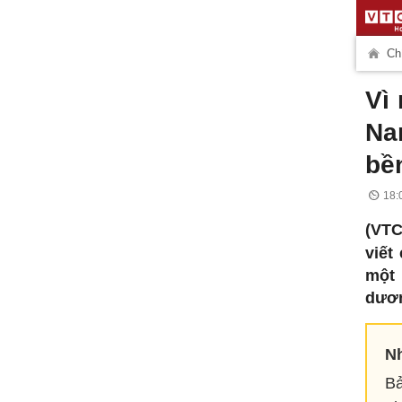
Chí
Vì 
Na
bề
18:
(VTC
viết
một 
dươn
Nh
Bả