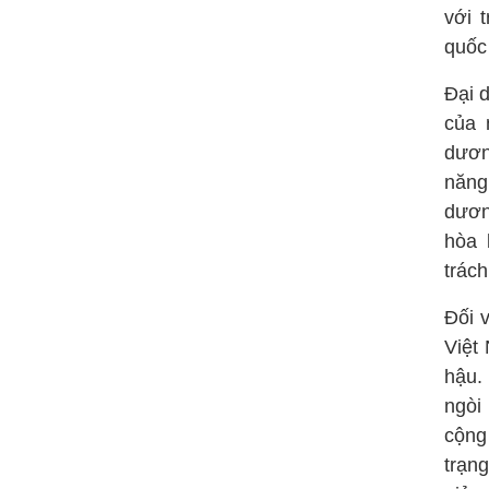
với t
quốc 
Đại 
của 
dươn
năng
dươn
hòa 
trác
Đối 
Việt 
hậu.
ngòi
cộng
trạn