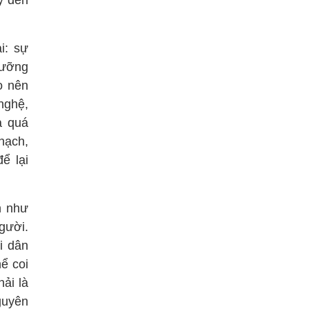
y đến
i: sự
dưỡng
o nên
nghệ,
a quá
hạch,
ể lại
n như
gười.
i dân
ể coi
hải là
nguyên