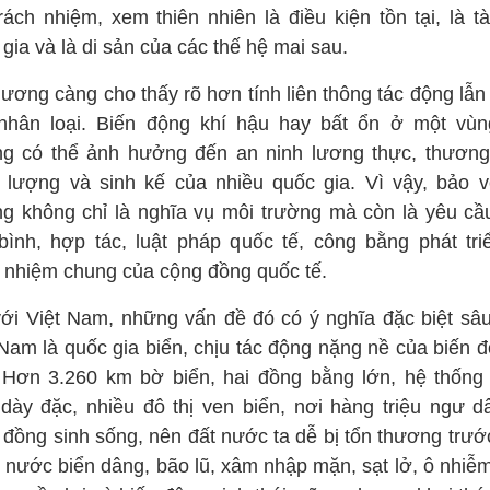
rách nhiệm, xem thiên nhiên là điều kiện tồn tại, là t
gia và là di sản của các thế hệ mai sau.
dương càng cho thấy rõ hơn tính liên thông tác động lẫn
nhân loại. Biến động khí hậu hay bất ổn ở một vùn
g có thể ảnh hưởng đến an ninh lương thực, thương
 lượng và sinh kế của nhiều quốc gia. Vì vậy, bảo v
g không chỉ là nghĩa vụ môi trường mà còn là yêu cầ
bình, hợp tác, luật pháp quốc tế, công bằng phát tri
h nhiệm chung của cộng đồng quốc tế.
với Việt Nam, những vấn đề đó có ý nghĩa đặc biệt sâu
Nam là quốc gia biển, chịu tác động nặng nề của biến đ
 Hơn 3.260 km bờ biển, hai đồng bằng lớn, hệ thống
 dày đặc, nhiều đô thị ven biển, nơi hàng triệu ngư d
 đồng sinh sống, nên đất nước ta dễ bị tổn thương trước
g nước biển dâng, bão lũ, xâm nhập mặn, sạt lở, ô nhiễm