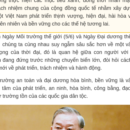
ong thực hiện các mục tiêu xanh; đồng thời nhấn m
ách nhiệm chung của cộng đồng quốc tế nhằm xây d
t Việt Nam phát triển thịnh vượng, hiện đại, hài hòa 
iên nhiên và bền vững cho các thế hệ tương lai.
 Ngày Môi trường thế giới (5/6) và Ngày Đại dương thế
), chúng ta cùng nhau suy ngẫm sâu sắc hơn về một v
rọng của thời đại, đó là quan hệ giữa con người với 
n đang đứng trước những chuyển biến lớn, đòi hỏi cách
ới về phát triển, trách nhiệm và hành động.
trường an toàn và đại dương hòa bình, bền vững là v
g tâm của phát triển, an ninh, hòa bình, công bằng, đạ
 trường tồn của các quốc gia dân tộc.