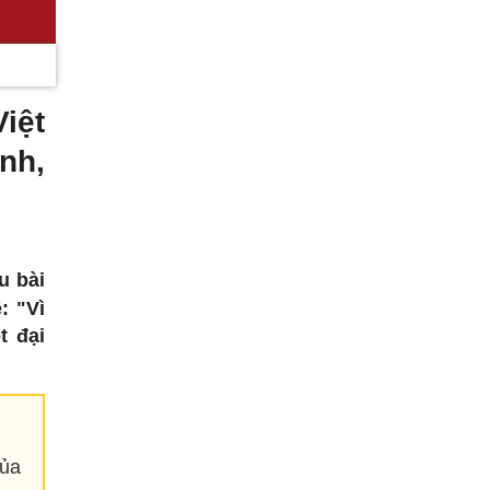
Việt
nh,
u bài
: "Vì
t đại
của