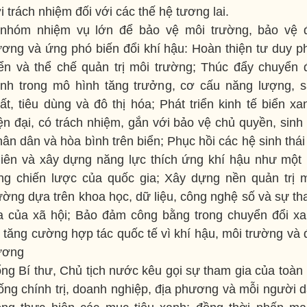
i trách nhiệm đối với các thế hệ tương lai.
nhóm nhiệm vụ lớn để bảo vệ môi trường, bảo vệ 
ơng và ứng phó biến đổi khí hậu: Hoàn thiện tư duy p
iển và thể chế quản trị môi trường; Thúc đẩy chuyển 
nh trong mô hình tăng trưởng, cơ cấu năng lượng, 
ất, tiêu dùng và đô thị hóa; Phát triển kinh tế biển xa
ện đại, có trách nhiệm, gắn với bảo vệ chủ quyền, sinh
ân dân và hòa bình trên biển; Phục hồi các hệ sinh thái
iên và xây dựng năng lực thích ứng khí hậu như một
ng chiến lược của quốc gia; Xây dựng nền quản trị 
ường dựa trên khoa học, dữ liệu, công nghệ số và sự t
a của xã hội; Bảo đảm công bằng trong chuyển đổi x
 tăng cường hợp tác quốc tế vì khí hậu, môi trường và 
ương
ng Bí thư, Chủ tịch nước kêu gọi sự tham gia của toàn
ống chính trị, doanh nghiệp, địa phương và mỗi người 