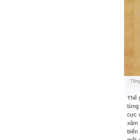
Tổng
Thế 
từng 
cực 
xâm 
biển