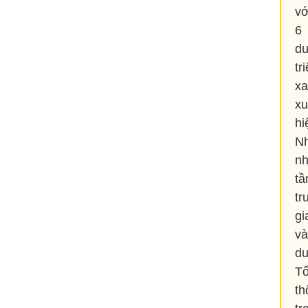
vớ
6 
dư
tr
xa
xu
hi
Nh
nh
tầ
tr
gi
và
d
Tổ
th