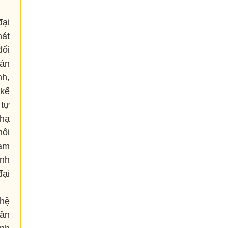
đại
hát
đổi
sản
nh,
 kế
 tự
 hạ
môi
ham
anh
đại
 hệ
dân