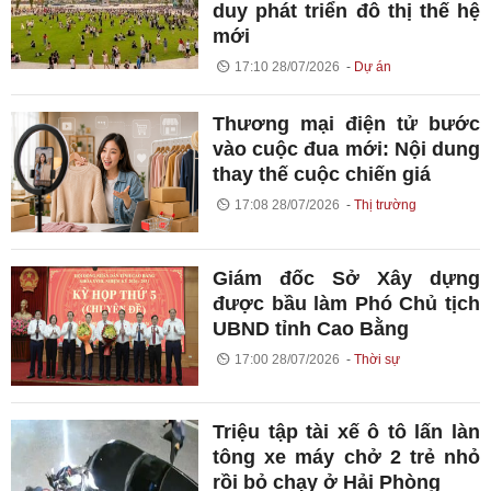
duy phát triển đô thị thế hệ
mới
17:10 28/07/2026
Dự án
Thương mại điện tử bước
vào cuộc đua mới: Nội dung
thay thế cuộc chiến giá
17:08 28/07/2026
Thị trường
Giám đốc Sở Xây dựng
được bầu làm Phó Chủ tịch
UBND tỉnh Cao Bằng
17:00 28/07/2026
Thời sự
Triệu tập tài xế ô tô lấn làn
tông xe máy chở 2 trẻ nhỏ
rồi bỏ chạy ở Hải Phòng