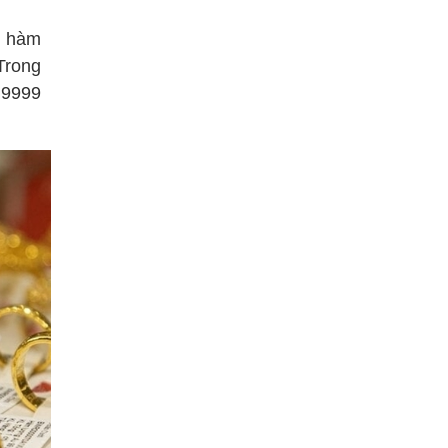
ó hàm
Trong
g 9999