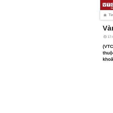
Tin
Và
17:
(VTC
thuộ
khoă