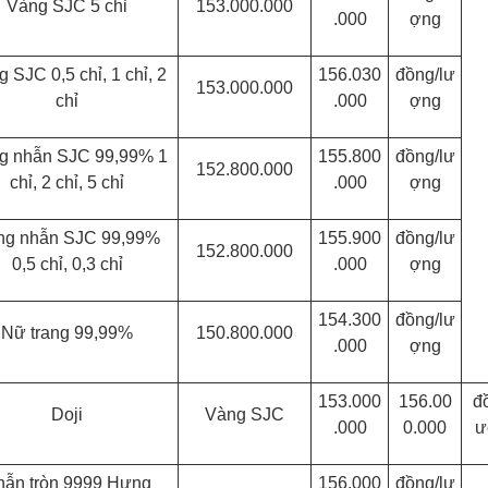
Vàng SJC 5 chỉ
153.000.000
.000
ợng
 SJC 0,5 chỉ, 1 chỉ, 2
156.030
đồng/lư
153.000.000
chỉ
.000
ợng
g nhẫn SJC 99,99% 1
155.800
đồng/lư
152.800.000
chỉ, 2 chỉ, 5 chỉ
.000
ợng
ng nhẫn SJC 99,99%
155.900
đồng/lư
152.800.000
0,5 chỉ, 0,3 chỉ
.000
ợng
154.300
đồng/lư
Nữ trang 99,99%
150.800.000
.000
ợng
153.000
156.00
đ
Doji
Vàng SJC
.000
0.000
ư
hẫn tròn 9999 Hưng
156.000
đồng/lư