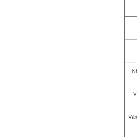
Nh
V
Vàn