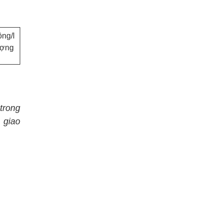
ồng/l
ợng
 trong
 giao