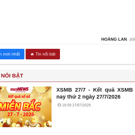
HOÀNG LAN
(tổ
in mới nhất
🔥 Tin nổi bật
 NỔI BẬT
XSMB 27/7 - Kết quả XSMB
nay thứ 2 ngày 27/7/2026
16:09 27/07/2026