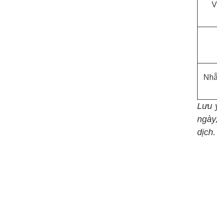
V
Nhẫ
Lưu ý
ngày
dịch.