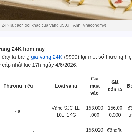
 24K là cách gọi khác của vàng 9999. (Ảnh: Vneconomy)
vàng 24K hôm nay
 đây là bảng
giá vàng 24K
(9999) tại một số thương hiệ
 cập nhật lúc 17h ngày 4/6/2026:
Giá
Giá
Thương hiệu
Loại vàng
mua
Đơ
bán ra
vào
Vàng SJC 1L,
153.000
156.00
đ
SJC
10L, 1KG
.000
0.000
ư
156.020
đồng/lư