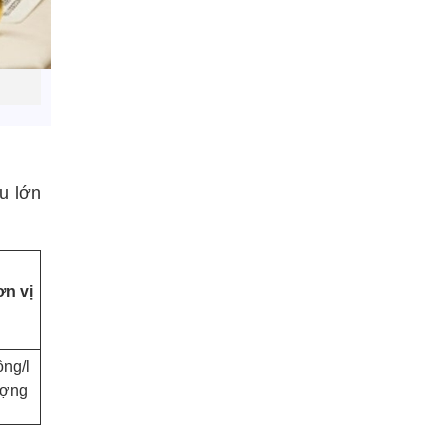
u lớn
n vị
ồng/l
ợng