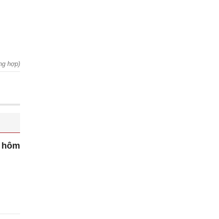
ng hợp)
 hôm