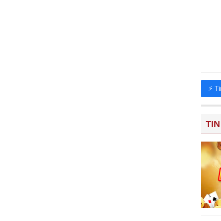
⚡ T
TIN