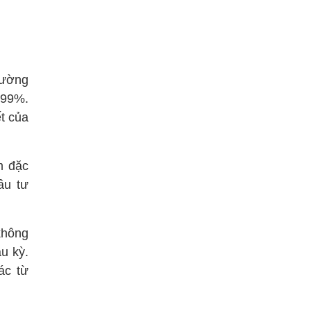
rường
,99%.
ết của
m đặc
ầu tư
không
ầu kỳ.
ác từ