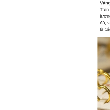
Vàng
Trên
lượn
đó, v
là c