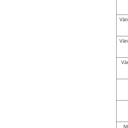
Vàng
Vàn
Và
N