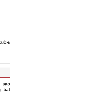
GUỒN:
 sao
g bất