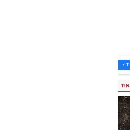
⚡ T
TIN