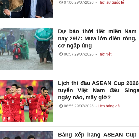
07:00 29/07/2026
Thời sự quốc tế
Dự báo thời tiết miền Nam
nay 29/7: Mưa lớn diện rộng,
cơ ngập úng
06:57 29/07/2026
Thời tiết
Lịch thi đấu ASEAN Cup 2026
tuyển Việt Nam đấu Singa
ngày nào, mấy giờ?
06:55 29/07/2026
Lịch bóng đá
Bảng xếp hạng ASEAN Cup 