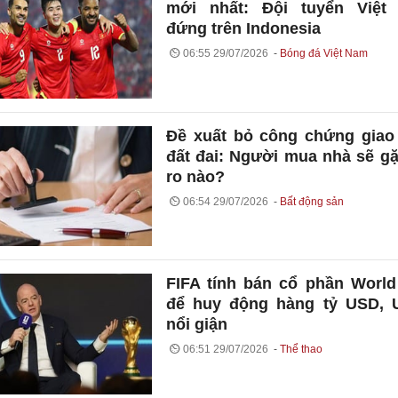
mới nhất: Đội tuyển Việt
đứng trên Indonesia
06:55 29/07/2026
Bóng đá Việt Nam
Đề xuất bỏ công chứng giao
đất đai: Người mua nhà sẽ gặ
ro nào?
06:54 29/07/2026
Bất động sản
FIFA tính bán cổ phần Worl
để huy động hàng tỷ USD, 
nổi giận
06:51 29/07/2026
Thể thao