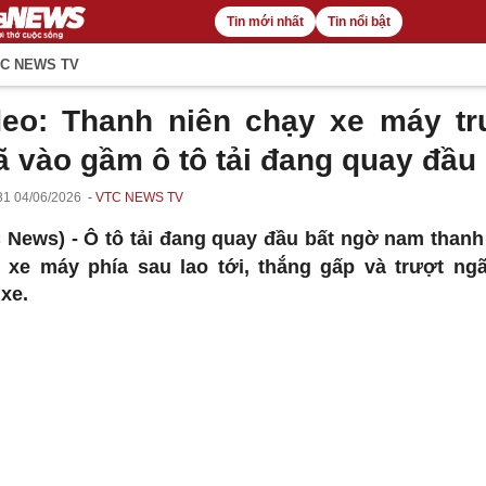
Tin mới nhất
Tin nổi bật
C NEWS TV
deo: Thanh niên chạy xe máy tr
ã vào gầm ô tô tải đang quay đầu
31 04/06/2026
VTC NEWS TV
 News) -
Ô tô tải đang quay đầu bất ngờ nam thanh
 xe máy phía sau lao tới, thắng gấp và trượt ng
xe.