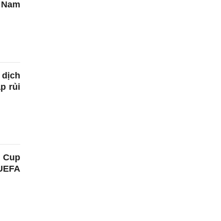
 Nam
 dịch
p rủi
d Cup
UEFA