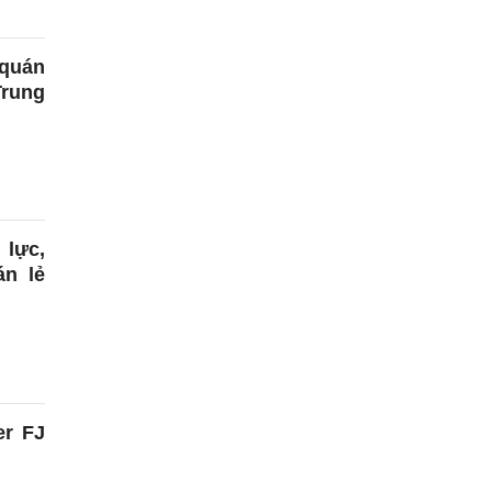
 quán
Trung
 lực,
án lẻ
er FJ