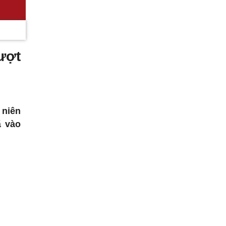
ượt
 niên
ã vào