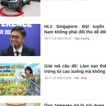
HLV Singapore: Đội tuyển 
Nam không phải đối thủ dễ đố
07:34 29/07/2026
Hậu trường
Giải mã câu đố: Làm sao th
trứng từ cao xuống mà không
07:28 29/07/2026
Hỏi - Đáp
Ông Zelensky hé lộ nội dung