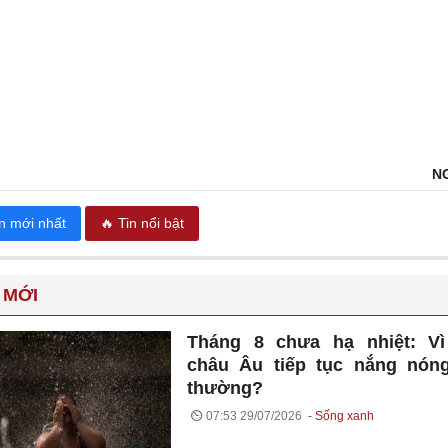
N
in mới nhất
🔥 Tin nổi bật
 MỚI
Tháng 8 chưa hạ nhiệt: Vì
châu Âu tiếp tục nắng nón
thường?
07:53 29/07/2026
Sống xanh