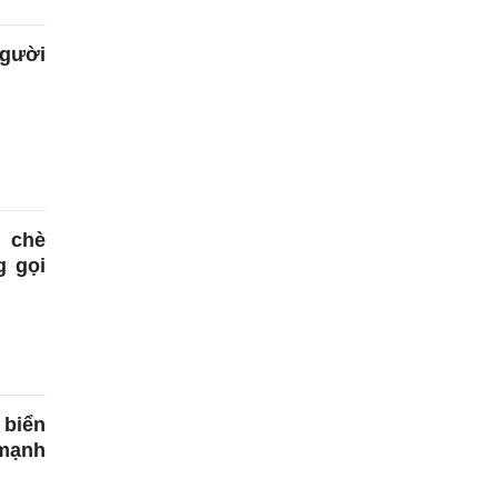
gười
 chè
 gọi
 biển
 mạnh