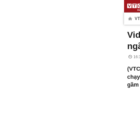
VT
Vi
ng
16:
(VTC
chạy
gầm 