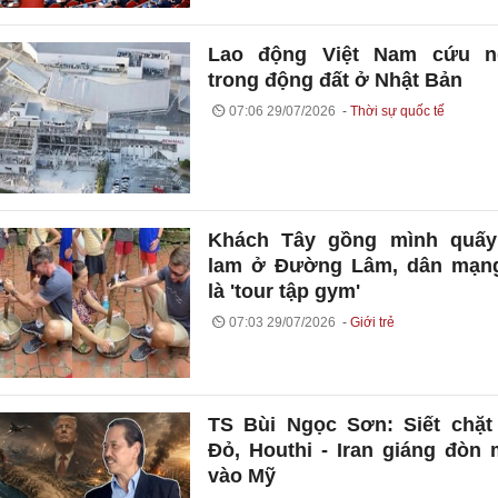
Lao động Việt Nam cứu n
trong động đất ở Nhật Bản
07:06 29/07/2026
Thời sự quốc tế
Khách Tây gồng mình quấy
lam ở Đường Lâm, dân mạng
là 'tour tập gym'
07:03 29/07/2026
Giới trẻ
TS Bùi Ngọc Sơn: Siết chặt
Đỏ, Houthi - Iran giáng đòn
vào Mỹ