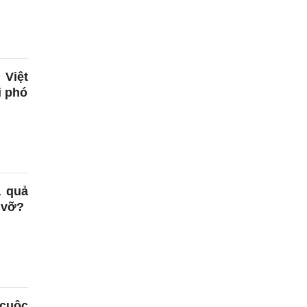
Việt
i phó
ả quả
 vỡ?
 cuộc