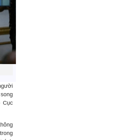
người
 song
o Cục
thông
trong