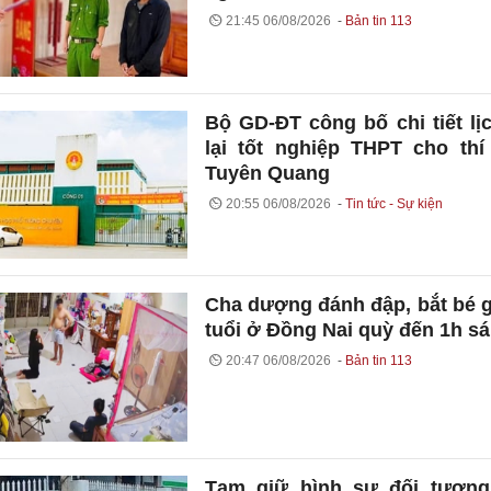
21:45 06/08/2026
Bản tin 113
Bộ GD-ĐT công bố chi tiết lịc
lại tốt nghiệp THPT cho thí
Tuyên Quang
20:55 06/08/2026
Tin tức - Sự kiện
Cha dượng đánh đập, bắt bé g
tuổi ở Đồng Nai quỳ đến 1h s
20:47 06/08/2026
Bản tin 113
Tạm giữ hình sự đối tượng