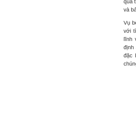
quá t
và b
Vụ b
với 
lĩnh
định
đặc 
chúng