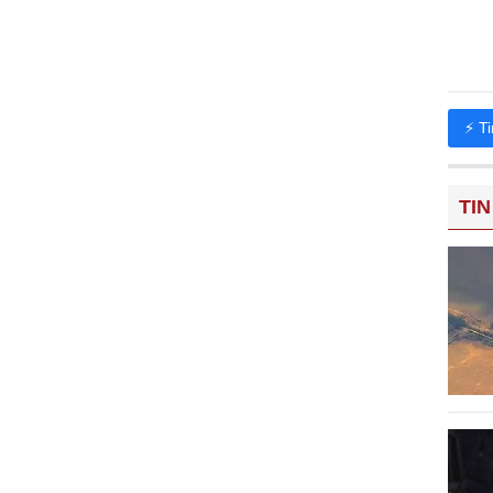
⚡ T
TIN