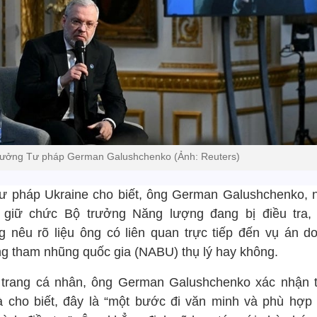
rưởng Tư pháp German Galushchenko (Ảnh: Reuters)
ư pháp Ukraine cho biết, ông German Galushchenko, 
 giữ chức Bộ trưởng Năng lượng đang bị điều tra,
g nêu rõ liệu ông có liên quan trực tiếp đến vụ án d
g tham nhũng quốc gia (NABU) thụ lý hay không.
 trang cá nhân, ông German Galushchenko xác nhận 
và cho biết, đây là “một bước đi văn minh và phù hợp 