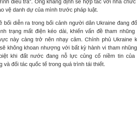
rình điều tra”. Ông khẳng định sẽ hợp tác với nhà chức
ảo vệ danh dự của mình trước pháp luật.
ê bối diễn ra trong bối cảnh người dân Ukraine đang đố
tình trạng mất điện kéo dài, khiến vấn đề tham nhũng 
 vực này càng trở nên nhạy cảm. Chính phủ Ukraine 
 sẽ không khoan nhượng với bất kỳ hành vi tham nhũng
biệt khi đất nước đang nỗ lực củng cố niềm tin của
 và đối tác quốc tế trong quá trình tái thiết.