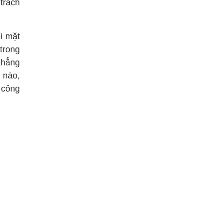
 trách
i mặt
trong
khẳng
 nào,
 công