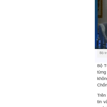
Bộ t
Bộ T
từng
khôn
Chốn
Trên
tin 