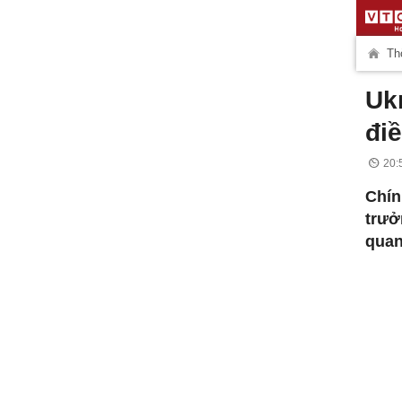
Thờ
Uk
đi
20:
Chí
trưở
quan