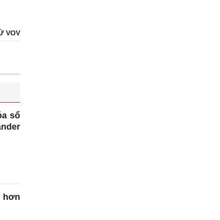
Ử VOV
óa sổ
ander
n hơn