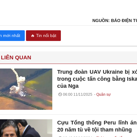
NGUỒN: BÁO ĐIỆN T
in mới nhất
🔥 Tin nổi bật
 LIÊN QUAN
Trung đoàn UAV Ukraine bị x
trong cuộc tấn công bằng Isk
của Nga
06:00 11/11/2025
Quân sự
Cựu Tổng thống Peru lĩnh á
20 năm tù về tội tham nhũng