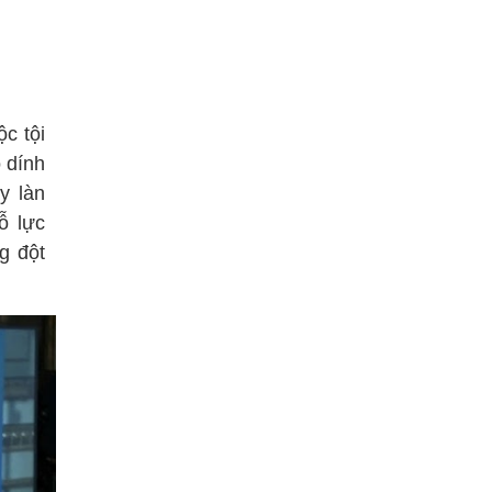
c tội
 dính
y làn
ỗ lực
g đột