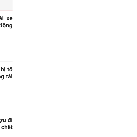
ái xe
 động
bị tố
ng tài
ợu đi
 chết