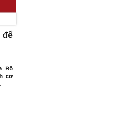
 để
a Bộ
nh cơ
.