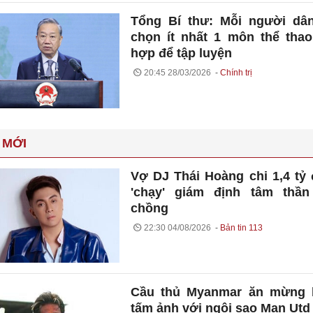
Tổng Bí thư: Mỗi người dâ
chọn ít nhất 1 môn thể tha
hợp để tập luyện
20:45 28/03/2026
Chính trị
 MỚI
Vợ DJ Thái Hoàng chi 1,4 tỷ
'chạy' giám định tâm thần
chồng
22:30 04/08/2026
Bản tin 113
Cầu thủ Myanmar ăn mừng 
tấm ảnh với ngôi sao Man Utd