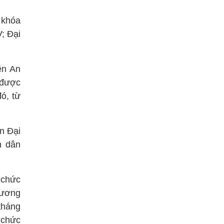
ị khóa
V; Đại
ện An
 được
ó, từ
n Đại
n dân
 chức
 ương
tháng
 chức