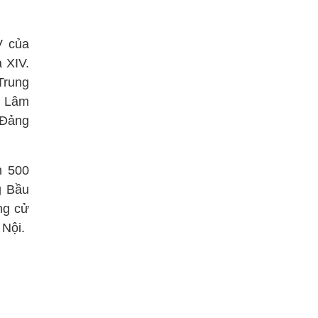
V của
 XIV.
Trung
ô Lâm
 Đảng
h 500
g Bầu
ng cử
 Nội.