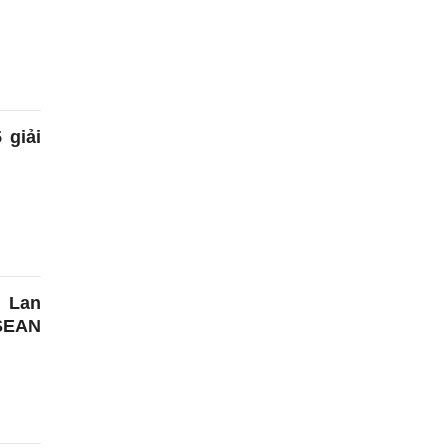
 giải
i Lan
SEAN