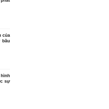
 phát
u của
y bầu
hình
ực sự