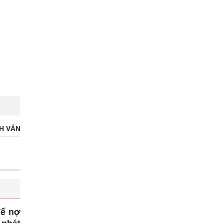
H VĂN
để nợ