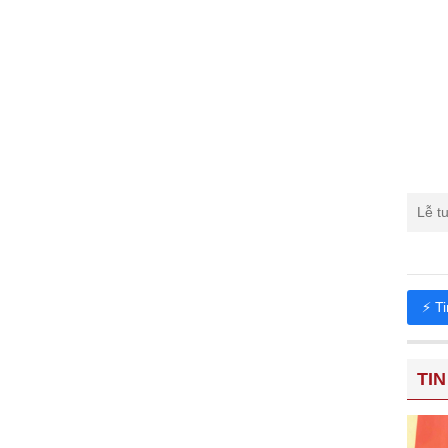
Lễ t
⚡ T
TIN