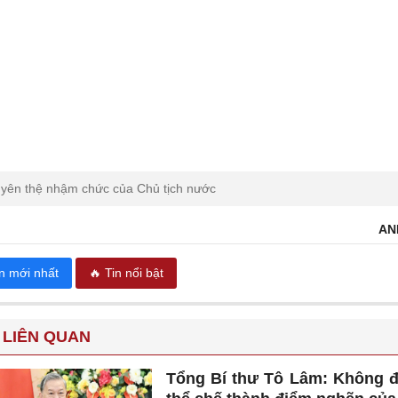
uyên thệ nhậm chức của Chủ tịch nước
AN
in mới nhất
🔥 Tin nổi bật
 LIÊN QUAN
Tổng Bí thư Tô Lâm: Không 