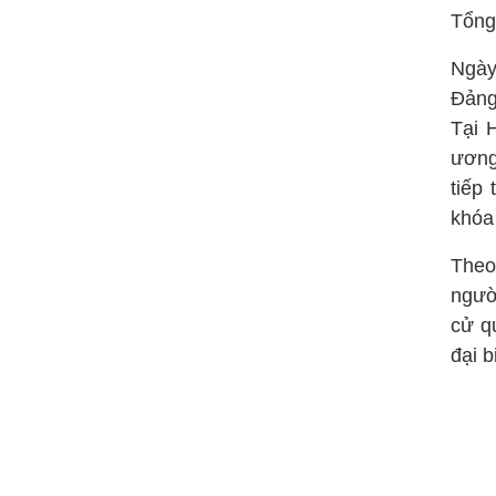
Tổng
Ngày
Đảng
Tại 
ương
tiếp
khóa
Theo
ngườ
cử q
đại b