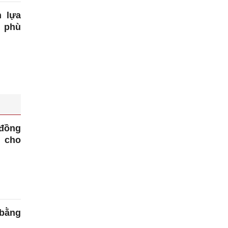
n lựa
o phù
 đồng
 cho
bằng