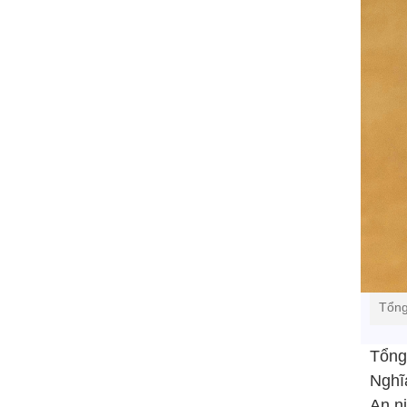
Tổng
Tổng
Nghĩ
An ni