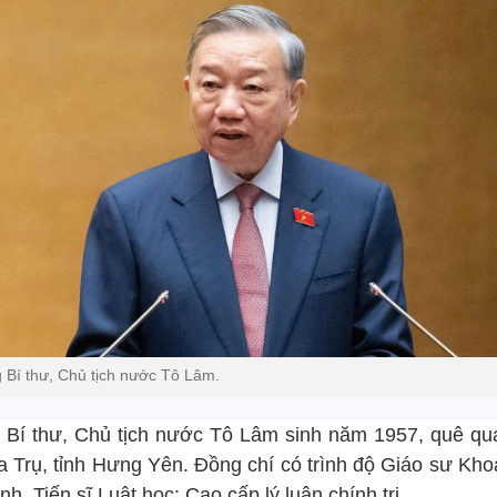
 Bí thư, Chủ tịch nước Tô Lâm.
 Bí thư, Chủ tịch nước Tô Lâm sinh năm 1957, quê qu
a Trụ, tỉnh Hưng Yên. Đồng chí có trình độ Giáo sư Kho
nh, Tiến sĩ Luật học; Cao cấp lý luận chính trị.