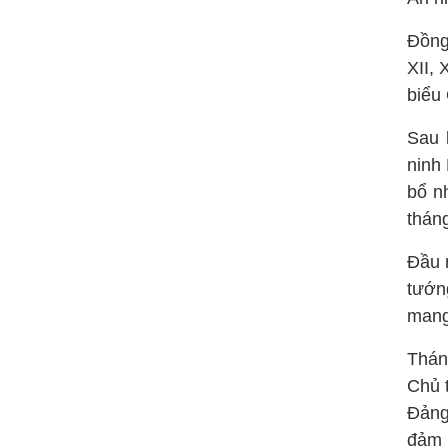
Đồng 
XII, 
biểu
Sau 
ninh
bổ n
thán
Đầu 
tướn
mang
Thán
Chủ 
Đảng
đảm 