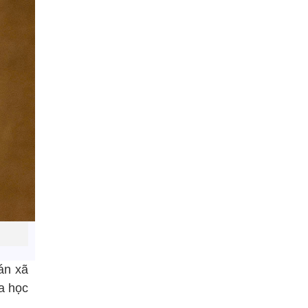
án xã
a học