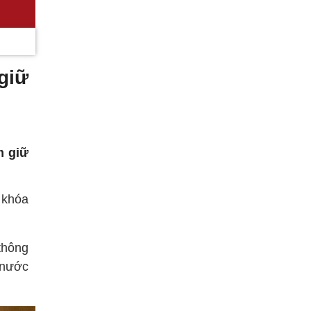
giữ
m giữ
 khóa
thông
 nước