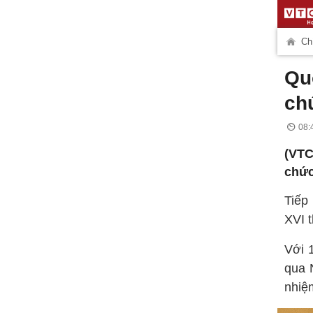
Chí
Qu
ch
08:
(VTC
chức
Tiếp
XVI 
Với 
qua 
nhiệ