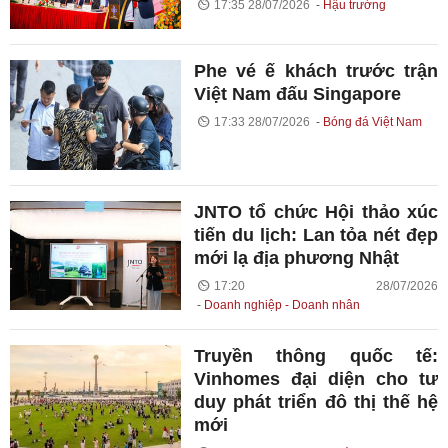
17:35 28/07/2026
Hậu trường
Phe vé ế khách trước trận
Việt Nam đấu Singapore
17:33 28/07/2026
Bóng đá Việt Nam
JNTO tổ chức Hội thảo xúc
tiến du lịch: Lan tỏa nét đẹp
mới lạ địa phương Nhật
17:20 28/07/2026
Doanh nghiệp - Doanh nhân
Truyền thông quốc tế:
Vinhomes đại diện cho tư
duy phát triển đô thị thế hệ
mới