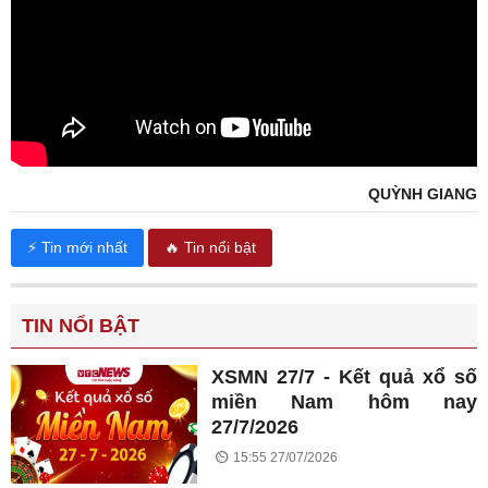
QUỲNH GIANG
⚡ Tin mới nhất
🔥 Tin nổi bật
TIN NỔI BẬT
XSMN 27/7 - Kết quả xổ số
miền Nam hôm nay
27/7/2026
15:55 27/07/2026