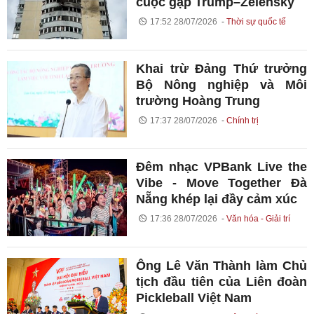
cuộc gặp Trump–Zelensky
17:52 28/07/2026
Thời sự quốc tế
Khai trừ Đảng Thứ trưởng
Bộ Nông nghiệp và Môi
trường Hoàng Trung
17:37 28/07/2026
Chính trị
Đêm nhạc VPBank Live the
Vibe - Move Together Đà
Nẵng khép lại đầy cảm xúc
17:36 28/07/2026
Văn hóa - Giải trí
Ông Lê Văn Thành làm Chủ
tịch đầu tiên của Liên đoàn
Pickleball Việt Nam