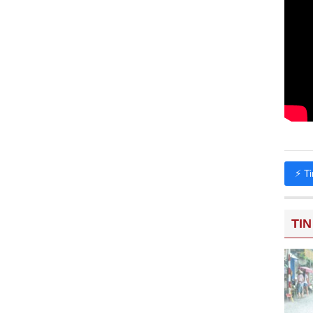
⚡ T
TIN