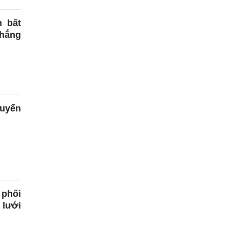
h bất
hắng
tuyển
 phối
 lưới