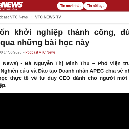
Tin mới nhất
Tin nổi bật
dcast VTC News
VTC NEWS TV
ốn khởi nghiệp thành công, đ
 qua những bài học này
00 14/06/2026
Podcast VTC News
C News) -
Bà Nguyễn Thị Minh Thu – Phó Viện t
 Nghiên cứu và Đào tạo Doanh nhân APEC chia sẻ 
học thực tế về tư duy CEO dành cho người mới
ệp.