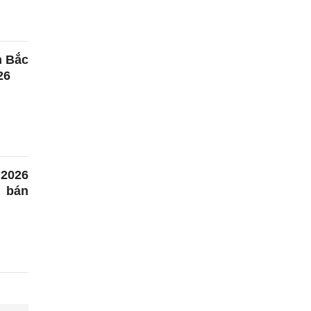
n Bắc
26
2026
o bán