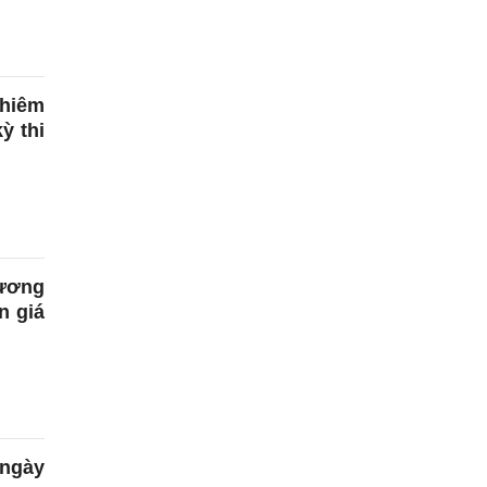
ghiêm
ỳ thi
lương
n giá
 ngày