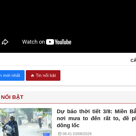
CẨ
in mới nhất
🔥 Tin nổi bật
 NỔI BẬT
Dự báo thời tiết 3/8: Miền B
nơi mưa to đến rất to, đề 
dông lốc
06:41 03/08/2026