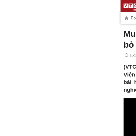
Po
Mu
bỏ
16:
(VT
Viện
bài 
nghi