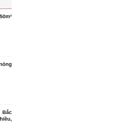
 50m²
nóng
n Bắc
hiều,