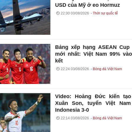
USD của Mỹ ở eo Hormuz
22:30 03/08/2026
Thời sự quốc tế
Bảng xếp hạng ASEAN Cup 
mới nhất: Việt Nam 99% và
kết
22:24 03/08/2026
Bóng đá Việt Nam
Video: Hoàng Đức kiến tạo
Xuân Son, tuyển Việt Nam
Indonesia 3-0
22:14 03/08/2026
Bóng đá Việt Nam