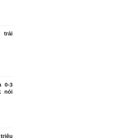
trải
a 0-3
k nói
triệu