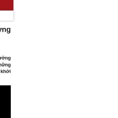
ừng
rưởng
những
 khởi