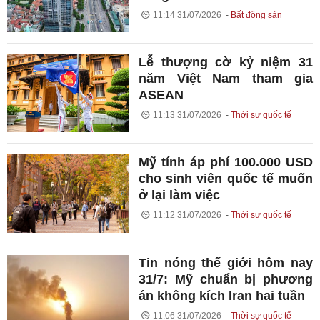
11:14 31/07/2026
Bất động sản
Lễ thượng cờ kỷ niệm 31
năm Việt Nam tham gia
ASEAN
11:13 31/07/2026
Thời sự quốc tế
Mỹ tính áp phí 100.000 USD
cho sinh viên quốc tế muốn
ở lại làm việc
11:12 31/07/2026
Thời sự quốc tế
Tin nóng thế giới hôm nay
31/7: Mỹ chuẩn bị phương
án không kích Iran hai tuần
11:06 31/07/2026
Thời sự quốc tế