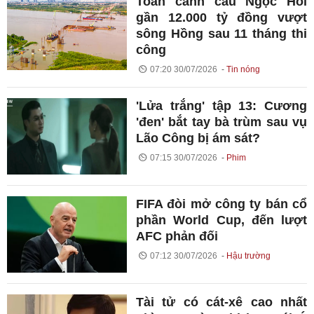
Toàn cảnh cầu Ngọc Hồi
gần 12.000 tỷ đồng vượt
sông Hồng sau 11 tháng thi
công
07:20 30/07/2026
Tin nóng
'Lửa trắng' tập 13: Cương
'đen' bắt tay bà trùm sau vụ
Lão Công bị ám sát?
07:15 30/07/2026
Phim
FIFA đòi mở công ty bán cổ
phần World Cup, đến lượt
AFC phản đối
07:12 30/07/2026
Hậu trường
Tài tử có cát-xê cao nhất