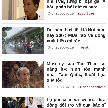
nhì TVB, từng bị bạn gái Á
hậu phản bội giờ ra sao?
07:11 30/07/2026
Sao thế giới
Dự báo thời tiết Hà Nội hôm
nay 30/7: Mưa rào và dông
xuất hiện rải rác
07:11 30/07/2026
Thời tiết
Mưu sỹ của Tào Tháo có
năng lực sinh tồn mạnh
nhất Tam Quốc, thoát họa
diệt tộc
07:00 30/07/2026
Chuyện bốn phương
Lọ penicillin và lời hứa đưa
đồng đội trở về của bác sĩ