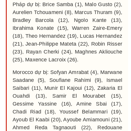
Pháp dự bị: Brice Samba (1), Malo Gusto (2),
Aurelien Tchouameni (8), Marcus Thuram (9),
Bradley Barcola (12), Ngolo Kante (13),
Ibrahima Konate (15), Warren Zaire-Emery
(18), Theo Hernandez (19), Lucas Hernandez
(21), Jean-Philippe Mateta (22), Robin Risser
(23), Rayan Cherki (24), Maghnes Akliouche
(25), Maxence Lacroix (26).
Morocco dự bị: Sofyan Amrabat (4), Marwane
Saadane (5), Soufiane Rahimi (9), Ismael
Saibari (11), Munir El Kajoui (12), Zakaria El
Ouahdi (13), Samir El Mourabet (15),
Gessime Yassine (16), Amine Sbai (17),
Chadi Riad (18), Youssef Belammari (19),
Ayoub El Kaabi (20), Ayoube Amiamouni (21),
Ahmed Reda Tagnaouti (22), Redouane