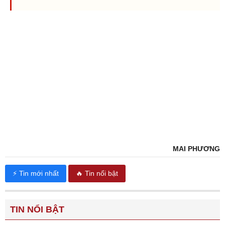
MAI PHƯƠNG
⚡ Tin mới nhất
🔥 Tin nổi bật
TIN NỔI BẬT