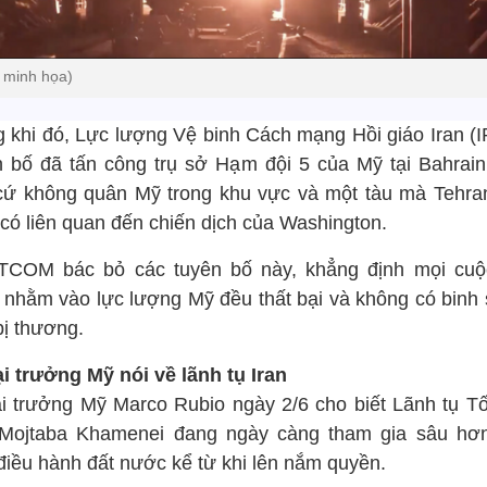
 minh họa)
g khi đó, Lực lượng Vệ binh Cách mạng Hồi giáo Iran (
n bố đã tấn công trụ sở Hạm đội 5 của Mỹ tại Bahrain
cứ không quân Mỹ trong khu vực và một tàu mà Tehra
 có liên quan đến chiến dịch của Washington.
COM bác bỏ các tuyên bố này, khẳng định mọi cuộ
 nhằm vào lực lượng Mỹ đều thất bại và không có binh 
bị thương.
i trưởng Mỹ nói về lãnh tụ Iran
i trưởng Mỹ Marco Rubio ngày 2/6 cho biết Lãnh tụ Tố
 Mojtaba Khamenei đang ngày càng tham gia sâu hơ
 điều hành đất nước kể từ khi lên nắm quyền.