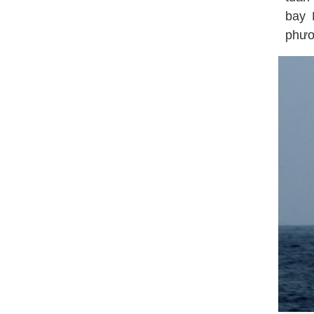
bay 
phươn