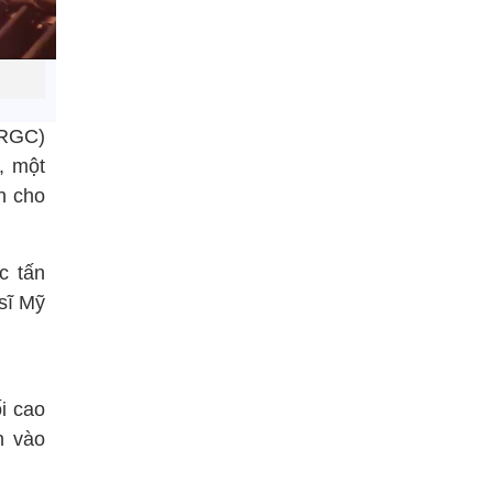
IRGC)
, một
n cho
c tấn
sĩ Mỹ
i cao
n vào