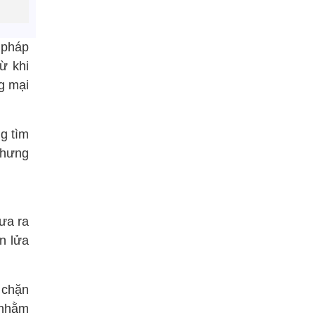
 pháp
ừ khi
g mại
g tìm
nhưng
đưa ra
n lửa
 chặn
 nhằm