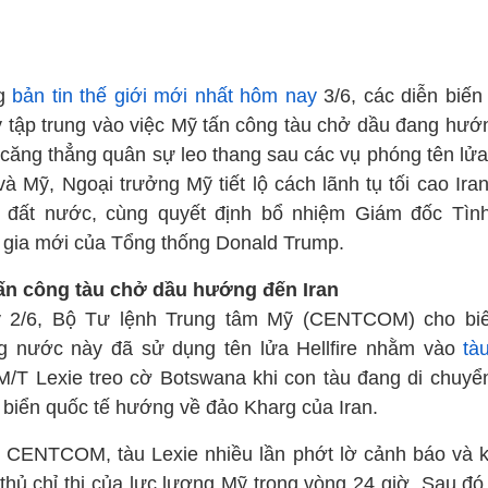
ng
bản tin thế giới mới nhất hôm nay
3/6, các diễn biến
ý tập trung vào việc Mỹ tấn công tàu chở dầu đang hướn
, căng thẳng quân sự leo thang sau các vụ phóng tên lửa
và Mỹ, Ngoại trưởng Mỹ tiết lộ cách lãnh tụ tối cao Ira
 đất nước, cùng quyết định bổ nhiệm Giám đốc Tìn
 gia mới của Tổng thống Donald Trump.
ấn công tàu chở dầu hướng đến Iran
 2/6, Bộ Tư lệnh Trung tâm Mỹ (CENTCOM) cho biế
g nước này đã sử dụng tên lửa Hellfire nhằm vào
tà
/T Lexie treo cờ Botswana khi con tàu đang di chuyể
 biển quốc tế hướng về đảo Kharg của Iran.
 CENTCOM, tàu Lexie nhiều lần phớt lờ cảnh báo và 
 thủ chỉ thị của lực lượng Mỹ trong vòng 24 giờ. Sau đó