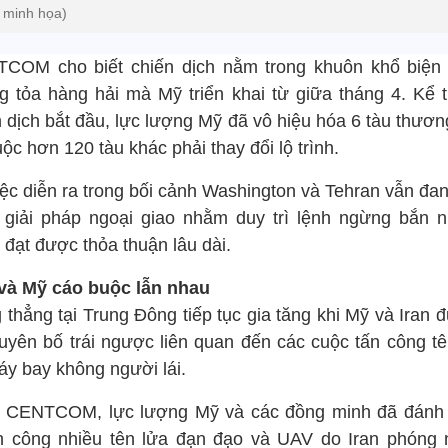
 minh họa)
COM cho biết chiến dịch nằm trong khuôn khổ biện
g tỏa hàng hải mà Mỹ triển khai từ giữa tháng 4. Kể t
n dịch bắt đầu, lực lượng Mỹ đã vô hiệu hóa 6 tàu thươn
ộc hơn 120 tàu khác phải thay đổi lộ trình.
iệc diễn ra trong bối cảnh Washington và Tehran vẫn đan
 giải pháp ngoại giao nhằm duy trì lệnh ngừng bắn 
 đạt được thỏa thuận lâu dài.
 và Mỹ cáo buộc lẫn nhau
thẳng tại Trung Đông tiếp tục gia tăng khi Mỹ và Iran 
tuyên bố trái ngược liên quan đến các cuộc tấn công tê
áy bay không người lái.
 CENTCOM, lực lượng Mỹ và các đồng minh đã đánh
h công nhiều tên lửa đạn đạo và UAV do Iran phóng