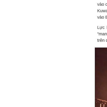
vào 
Kuwa
vào 
Lực 
"man
trên