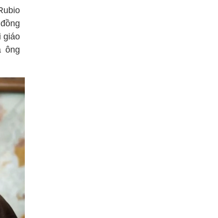
Rubio
 đồng
 giáo
a ông