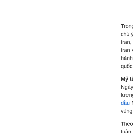
Tro
chú 
Iran
Iran 
hành
quốc
Mỹ t
Ngày
lượn
dầu
M
vùng
Theo
tuân