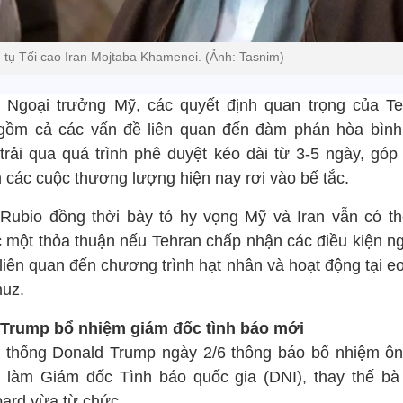
 tụ Tối cao Iran Mojtaba Khamenei. (Ảnh: Tasnim)
 Ngoại trưởng Mỹ, các quyết định quan trọng của Te
gồm cả các vấn đề liên quan đến đàm phán hòa bình
 trải qua quá trình phê duyệt kéo dài từ 3-5 ngày, góp
n các cuộc thương lượng hiện nay rơi vào bế tắc.
Rubio đồng thời bày tỏ hy vọng Mỹ và Iran vẫn có th
 một thỏa thuận nếu Tehran chấp nhận các điều kiện n
liên quan đến chương trình hạt nhân và hoạt động tại e
uz.
Trump bổ nhiệm giám đốc tình báo mới
 thống Donald Trump ngày 2/6 thông báo bổ nhiệm ông
e làm Giám đốc Tình báo quốc gia (DNI), thay thế bà 
ard vừa từ chức.