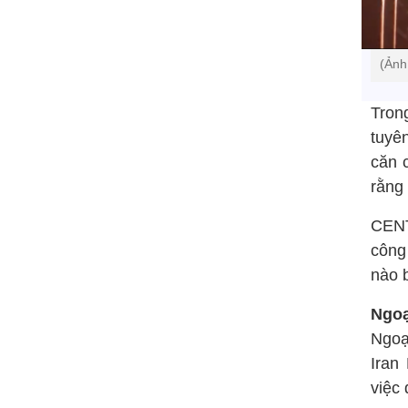
(Ảnh
Tron
tuyê
căn 
rằng
CENT
công
nào 
Ngoạ
Ngoạ
Iran
việc