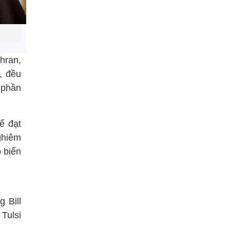
hran,
, đều
 phần
ể đạt
ghiêm
o biển
 Bill
Tulsi