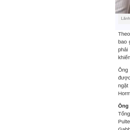
Lãnh
Theo
bao 
phải
khiế
Ông 
được
ngặt 
Horm
Ông 
Tổng
Pult
Gabb