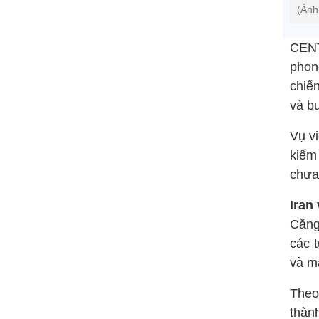
(Ảnh
CENT
phon
chiế
và bu
Vụ v
kiếm
chưa
Iran
Căng 
các 
và m
Theo
thàn