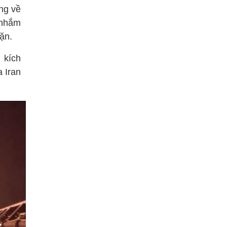
ng về
 nhắm
ặn.
 kích
 Iran