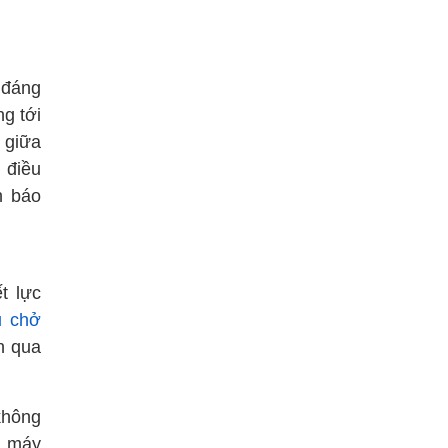
 đáng
g tới
 giữa
n điều
h báo
t lực
u chở
n qua
không
, máy