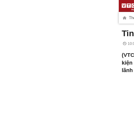
Thờ
Tin
10:
(VTC
kiện
lãnh