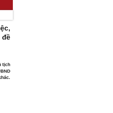
ệc,
 đề
 tịch
UBND
khác.