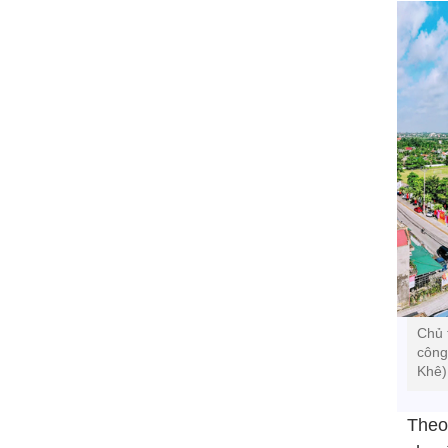
Chủ 
công
Khê)
Theo