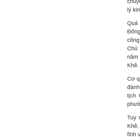
chuy
lý ki
Quá 
Đông
công
Chủ 
năm 
Khê.
Cơ q
đánh
tịch
phườ
Tuy 
Khê,
lĩnh