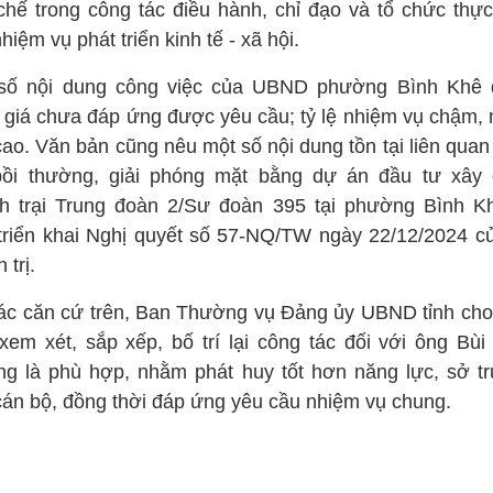
chế trong công tác điều hành, chỉ đạo và tổ chức thực
hiệm vụ phát triển kinh tế - xã hội.
số nội dung công việc của UBND phường Bình Khê
 giá chưa đáp ứng được yêu cầu; tỷ lệ nhiệm vụ chậm,
cao. Văn bản cũng nêu một số nội dung tồn tại liên quan
bồi thường, giải phóng mặt bằng dự án đầu tư xây
h trại Trung đoàn 2/Sư đoàn 395 tại phường Bình K
 triển khai Nghị quyết số 57-NQ/TW ngày 22/12/2024 c
 trị.
ác căn cứ trên, Ban Thường vụ Đảng ủy UBND tỉnh cho
 xem xét, sắp xếp, bố trí lại công tác đối với ông Bùi 
g là phù hợp, nhằm phát huy tốt hơn năng lực, sở t
cán bộ, đồng thời đáp ứng yêu cầu nhiệm vụ chung.