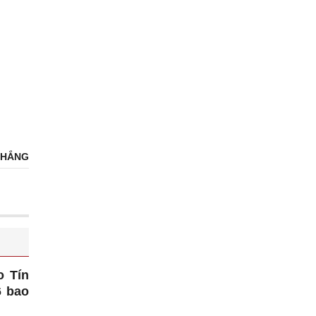
THẮNG
o Tín
6 bao