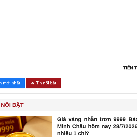
TIẾN 
in mới nhất
🔥 Tin nổi bật
 NỔI BẬT
Giá vàng nhẫn trơn 9999 Bả
Minh Châu hôm nay 28/7/202
nhiêu 1 chỉ?