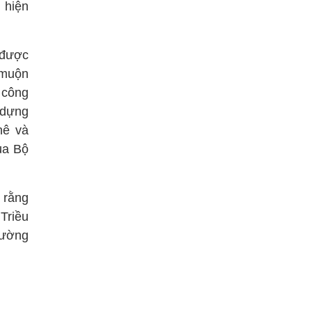
 hiện
 được
 muộn
 công
 dựng
hê và
ủa Bộ
 rằng
Triều
rường