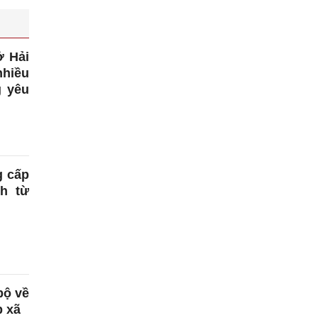
ở Hải
nhiều
g yêu
g cấp
h từ
bộ về
p xã