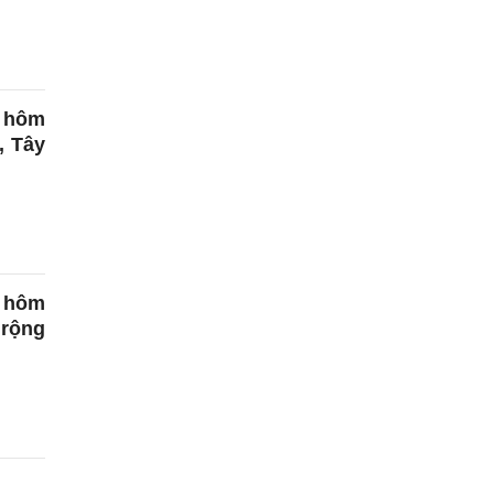
g hôm
, Tây
 hôm
 rộng