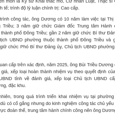
ên môn là Kỹ sư Khai thác mỏ, Cử nhân Luật, Thạc sĩ
nh tế; trình độ lý luận chính trị: Cao cấp.
trình công tác, ông Dương có 10 năm làm việc tại Thị
 Triều; 3 năm giữ chức Giám đốc Trung tâm Hành 
 thành phố Đông Triều; gần 2 năm giữ chức Bí thư Đản
tịch UBND phường thuộc thành phố Đông Triều và 
giữ chức Phó Bí thư Đảng ủy, Chủ tịch UBND phường
uan cấp trên xác định, năm 2025, ông Bùi Triều Dương
 giá, xếp loại hoàn thành nhiệm vụ theo quyết định củ
 UBND tỉnh về đánh giá, xếp loại Chủ tịch UBND cấ
ng, đặc khu.
nhiên, trong quá trình triển khai nhiệm vụ tại phường
 dù có cố gắng nhưng do kinh nghiệm công tác chủ yếu 
 vực đoàn thể, trung tâm hành chính công nên ông Dươn