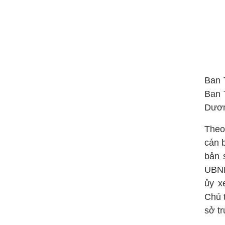
Ban 
Ban 
Dươn
Theo
cán 
bản 
UBND
ủy x
Chủ 
sở t