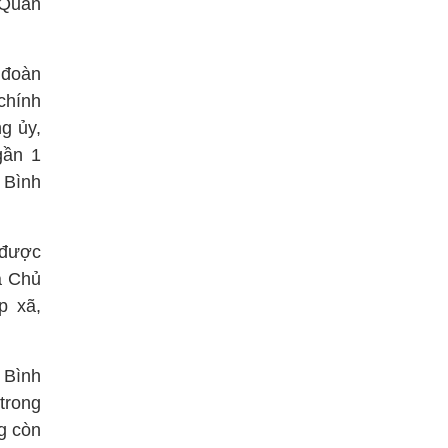
 Quản
 đoàn
chính
g ủy,
gần 1
 Bình
 được
a Chủ
p xã,
 Bình
trong
g còn