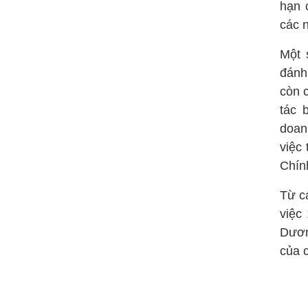
hạn 
các n
Một 
đánh
còn 
tác 
doan
việc
Chính
Từ c
việc
Dươn
của 