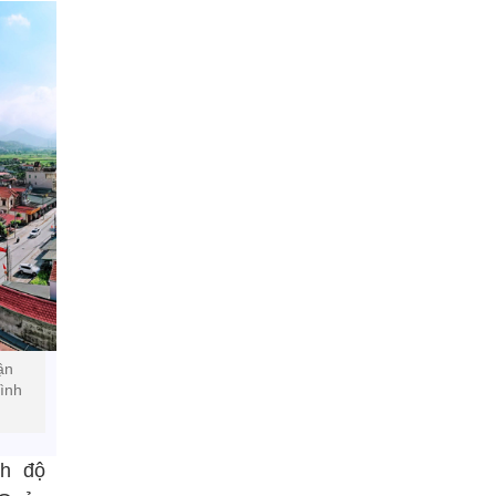
ận
ình
nh độ