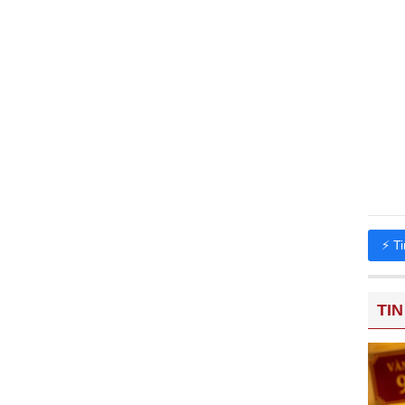
⚡ T
TIN