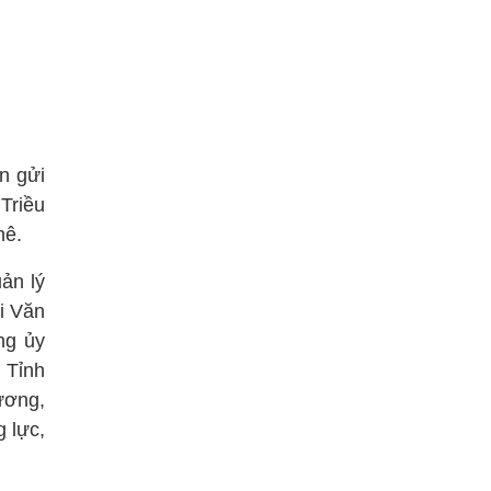
n gửi
Triều
hê.
ản lý
i Văn
ng ủy
 Tỉnh
ương,
 lực,