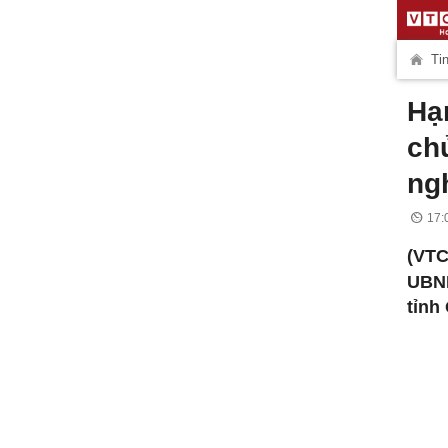
Tin
Hạ
ch
ng
17:
(VTC
UBN
tỉnh