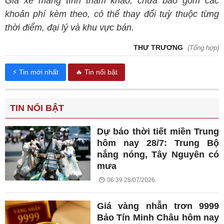
Giá xe mang tính tham khảo, chưa bao gồm các
khoản phí kèm theo, có thể thay đổi tuỳ thuộc từng
thời điểm, đại lý và khu vực bán.
THƯ TRƯƠNG
(Tổng hợp)
⚡ Tin mới nhất
🔥 Tin nổi bật
TIN NỔI BẬT
Dự báo thời tiết miền Trung
hôm nay 28/7: Trung Bộ
nắng nóng, Tây Nguyên có
mưa
06:39 28/07/2026
Giá vàng nhẫn trơn 9999
Bảo Tín Minh Châu hôm nay