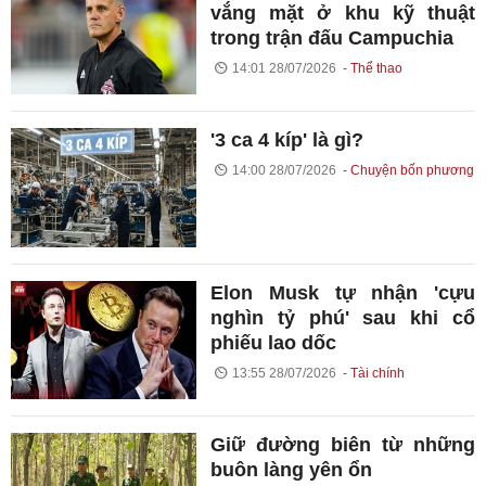
vắng mặt ở khu kỹ thuật
trong trận đấu Campuchia
14:01 28/07/2026
Thể thao
'3 ca 4 kíp' là gì?
14:00 28/07/2026
Chuyện bốn phương
Elon Musk tự nhận 'cựu
nghìn tỷ phú' sau khi cổ
phiếu lao dốc
13:55 28/07/2026
Tài chính
Giữ đường biên từ những
buôn làng yên ổn