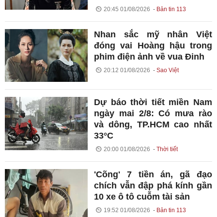
20:45 01/08/2026
Bản tin 113
Nhan sắc mỹ nhân Việt
đóng vai Hoàng hậu trong
phim điện ảnh về vua Đinh
20:12 01/08/2026
Sao Việt
Dự báo thời tiết miền Nam
ngày mai 2/8: Có mưa rào
và dông, TP.HCM cao nhất
33°C
20:00 01/08/2026
Thời tiết
'Cõng' 7 tiền án, gã đạo
chích vẫn đập phá kính gần
10 xe ô tô cuỗm tài sản
19:52 01/08/2026
Bản tin 113