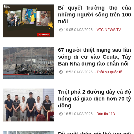
Bí quyết trường thọ của
những người sống trên 100
tuổi
19:05 01/08/2026
VTC NEWS TV
67 người thiệt mạng sau làn
sóng di cư vào Ceuta, Tây
Ban Nha dựng rào chắn nổi
18:52 01/08/2026
Thời sự quốc tế
Triệt phá 2 đường dây cá độ
bóng đá giao dịch hơn 70 tỷ
đồng
18:51 01/08/2026
Bản tin 113
Đề xuất tháo gỡ thủ tục mã