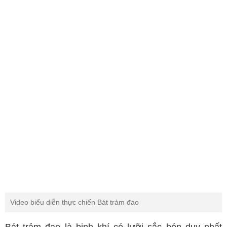
Video biểu diễn thực chiến Bát trảm đao
Bát trảm đao là binh khí có lưỡi sắc bén duy nhất