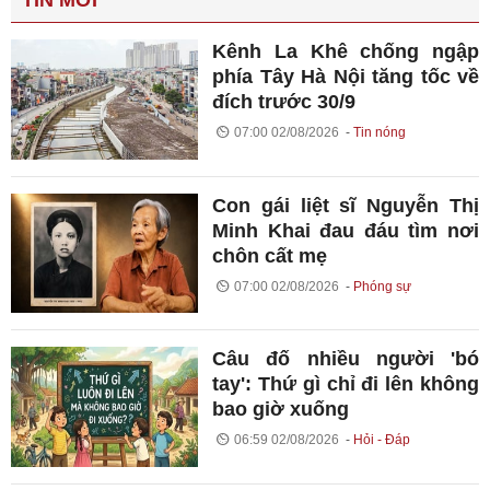
TIN MỚI
Kênh La Khê chống ngập
phía Tây Hà Nội tăng tốc về
đích trước 30/9
07:00 02/08/2026
Tin nóng
Con gái liệt sĩ Nguyễn Thị
Minh Khai đau đáu tìm nơi
chôn cất mẹ
07:00 02/08/2026
Phóng sự
Câu đố nhiều người 'bó
tay': Thứ gì chỉ đi lên không
bao giờ xuống
06:59 02/08/2026
Hỏi - Đáp