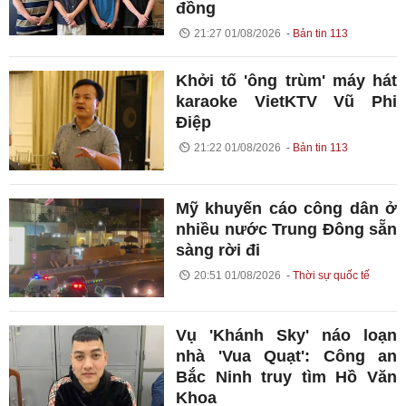
đồng
21:27 01/08/2026
Bản tin 113
Khởi tố 'ông trùm' máy hát
karaoke VietKTV Vũ Phi
Điệp
21:22 01/08/2026
Bản tin 113
Mỹ khuyến cáo công dân ở
nhiều nước Trung Đông sẵn
sàng rời đi
20:51 01/08/2026
Thời sự quốc tế
Vụ 'Khánh Sky' náo loạn
nhà 'Vua Quạt': Công an
Bắc Ninh truy tìm Hồ Văn
Khoa