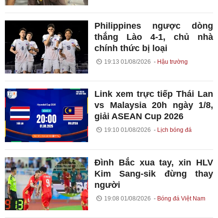
Philippines ngược dòng
thắng Lào 4-1, chủ nhà
chính thức bị loại
19:13 01/08/2026
Hậu trường
Link xem trực tiếp Thái Lan
vs Malaysia 20h ngày 1/8,
giải ASEAN Cup 2026
19:10 01/08/2026
Lịch bóng đá
Đình Bắc xua tay, xin HLV
Kim Sang-sik đừng thay
người
19:08 01/08/2026
Bóng đá Việt Nam