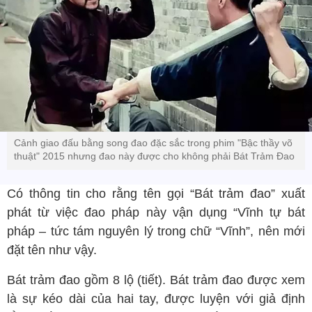
Cảnh giao đấu bằng song đao đặc sắc trong phim "Bậc thầy võ
thuật" 2015 nhưng đao này được cho không phải Bát Trảm Đao
Có thông tin cho rằng tên gọi “Bát trảm đao” xuất
phát từ việc đao pháp này vận dụng “Vĩnh tự bát
pháp – tức tám nguyên lý trong chữ “Vĩnh”, nên mới
đặt tên như vậy.
Bát trảm đao gồm 8 lộ (tiết). Bát trảm đao được xem
là sự kéo dài của hai tay, được luyện với giả định