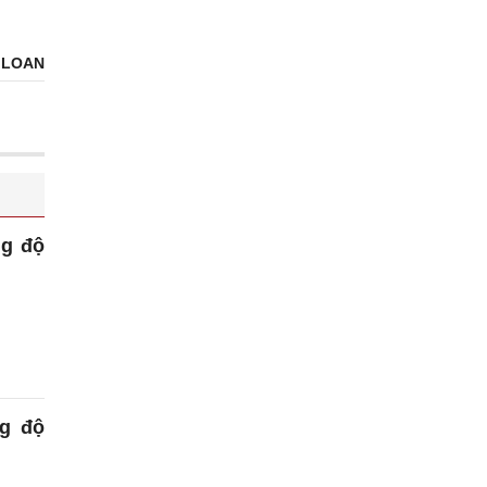
 LOAN
ng độ
ng độ