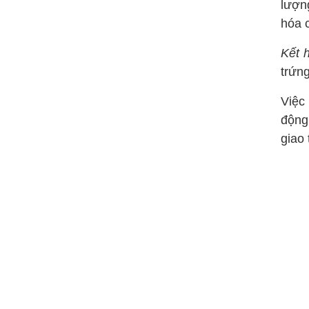
lượn
hóa 
Kết 
trứn
Việc
động
giao