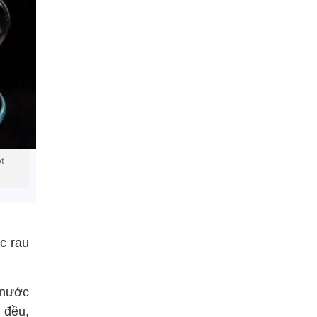
t
ớc rau
 nước
 đều,