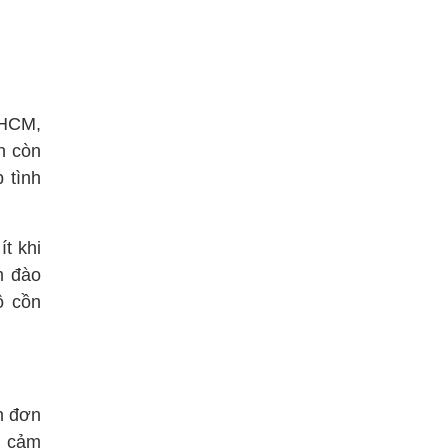
.HCM,
n còn
 tình
t khi
m đào
ộ cồn
h đơn
m cảm