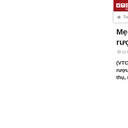
Tư
Mẹ
rư
11:
(VTC
rượu
thụ,