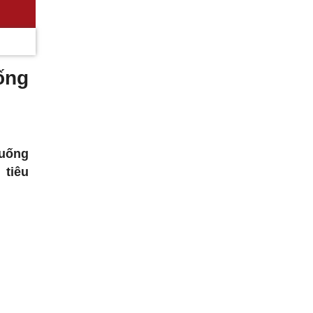
ống
 uống
 tiêu