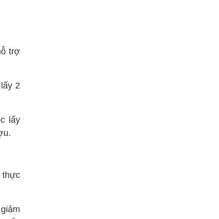
hỗ trợ
lấy 2
c lấy
ợu.
 thực
 giảm