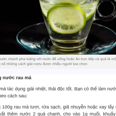
nước chanh pha loãng với nước để uống hoặc ăn trực tiếp cả quả là mộ
g số những cách giải rượu được nhiều người lựa chọn.
 nước rau má
á tác dụng giải nhiệt, thải độc tốt. Bạn có thể làm nư
heo cách sau:
 100g rau má tươi, rửa sạch, giã nhuyễn hoặc xay lấy
 vắt thêm nước 2 quả chanh, cho vào 1g muối, khuấy