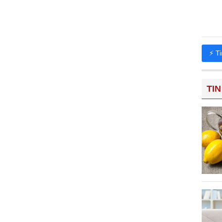
⚡ T
TIN