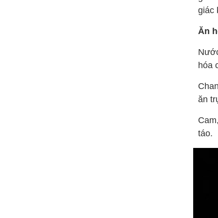
giác
Ăn h
Nước
hóa 
Chan
ăn tr
Cam,
táo.