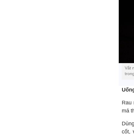
Vắt 
tron
Uống
Rau m
má t
Dùng
cốt,