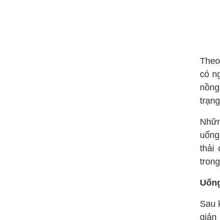
Theo
có n
nồng
trạng
Nhữn
uống
thải
trong
Uống
Sau 
giản