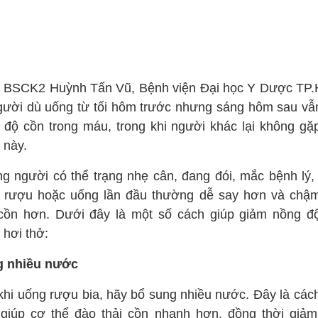
 BSCK2 Huỳnh Tấn Vũ, Bệnh viện Đại học Y Dược TP
gười dù uống từ tối hôm trước nhưng sáng hôm sau vẫ
 độ cồn trong máu, trong khi người khác lại không gặp
 này.
g người có thể trạng nhẹ cân, đang đói, mắc bệnh lý, í
 rượu hoặc uống lần đầu thường dễ say hơn và chậ
 cồn hơn. Dưới đây là một số cách giúp giảm nồng đ
 hơi thở:
 nhiều nước
khi uống rượu bia, hãy bổ sung nhiều nước. Đây là các
 giúp cơ thể đào thải cồn nhanh hơn, đồng thời giả