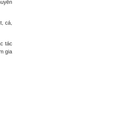
huyển
, cá,
c tác
m gia