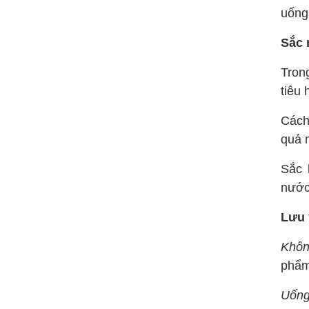
uống
Sắc 
Trong
tiêu
Cách
quả m
Sắc 
nước
Lưu 
Khôn
phẩm
Uống