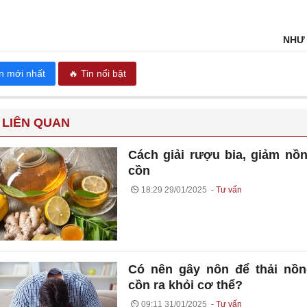
NHƯ
in mới nhất
🔥 Tin nổi bật
 LIÊN QUAN
Cách giải rượu bia, giảm nồ
cồn
18:29 29/01/2025
Tư vấn
Có nên gây nôn để thải nồ
cồn ra khỏi cơ thể?
09:11 31/01/2025
Tư vấn