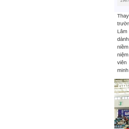
1967
Thay
trườ
Lâm 
dành
niềm
niệm
viên
minh