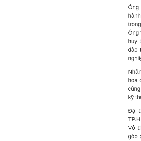
Ông 
hành
trong
Ông 
huy 
đào 
nghi
Nhân
hoa 
cùng
kỹ th
Đại 
TP.H
Vô đ
góp 