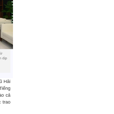
từ
n dịp
ũ Hải
Tiếng
ào cả
 trao