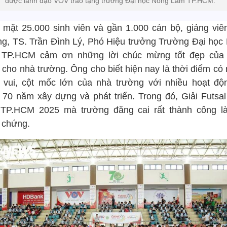
” được lãnh đạo VOV trao tặng trường Đại học Nông Lâm TP.HCM.
 mặt 25.000 sinh viên và gần 1.000 cán bộ, giảng viê
ng, TS. Trần Đình Lý, Phó Hiệu trưởng Trường Đại học
TP.HCM cảm ơn những lời chúc mừng tốt đẹp củ
 cho nhà trường. Ông cho biết hiện nay là thời điểm có 
 vui, cột mốc lớn của nhà trường với nhiều hoạt độ
 70 năm xây dựng và phát triển. Trong đó, Giải Futsal
 TP.HCM 2025 mà trường đăng cai rất thành công l
 chứng.