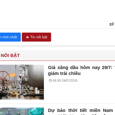
SỸ
in mới nhất
🔥 Tin nổi bật
 NỔI BẬT
Giá xăng dầu hôm nay 29/7:
giảm trái chiều
06:39 29/07/2026
Dự báo thời tiết miền Nam