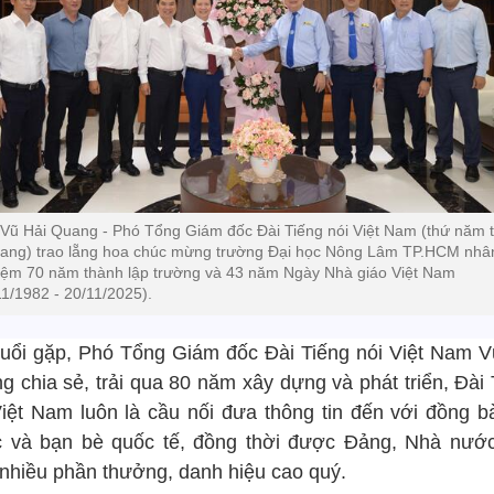
Vũ Hải Quang - Phó Tổng Giám đốc Đài Tiếng nói Việt Nam (thứ năm 
 sang) trao lẵng hoa chúc mừng trường Đại học Nông Lâm TP.HCM nhâ
iệm 70 năm thành lập trường và 43 năm Ngày Nhà giáo Việt Nam
11/1982 - 20/11/2025).
buổi gặp, Phó Tổng Giám đốc Đài Tiếng nói Việt Nam V
g chia sẻ, trải qua 80 năm xây dựng và phát triển, Đài 
Việt Nam luôn là cầu nối đưa thông tin đến với đồng b
 và bạn bè quốc tế, đồng thời được Đảng, Nhà nước
 nhiều phần thưởng, danh hiệu cao quý.