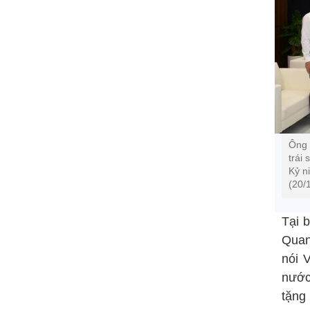
Ông 
trái
Kỷ n
(20/
Tại 
Quan
nói 
nước
tặng