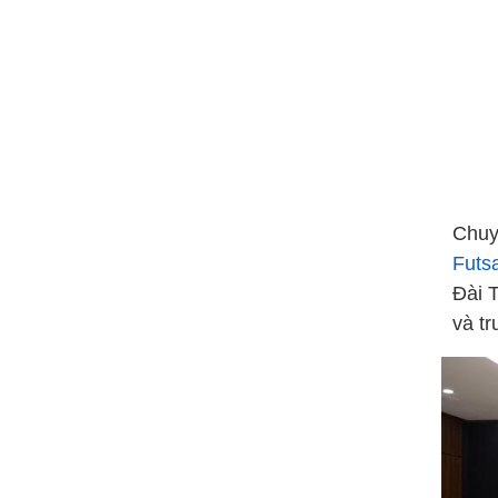
Chuy
Futs
Đài 
và t