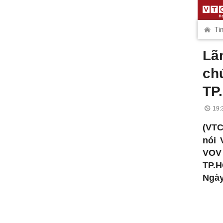
Tin
Lã
ch
TP
19:
(VTC
nói 
VOV
TP.H
Ngày