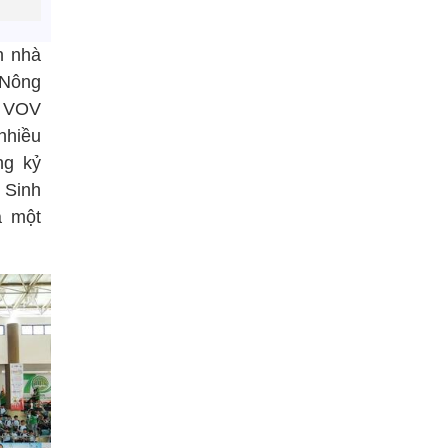
n nhà
 Nông
a VOV
nhiều
ng kỷ
 Sinh
à một