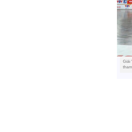
Giải
tham 