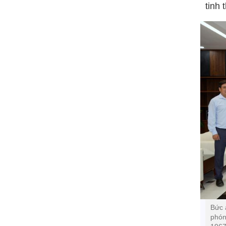
tinh 
Bức 
phón