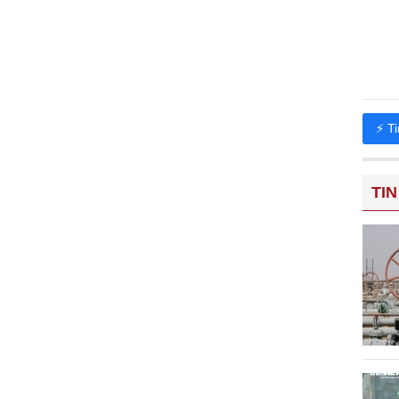
⚡ T
TIN