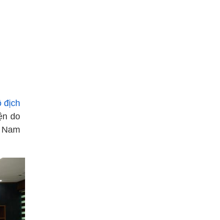
ô địch
ện do
t Nam