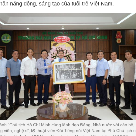
thần năng động, sáng tạo của tuổi trẻ Việt Nam.
ảnh “Chủ tịch Hồ Chí Minh cùng lãnh đạo Đảng, Nhà nước với cán bộ,
g viên, nghệ sĩ, kỹ thuật viên Đài Tiếng nói Việt Nam tại Phủ Chủ tịch 