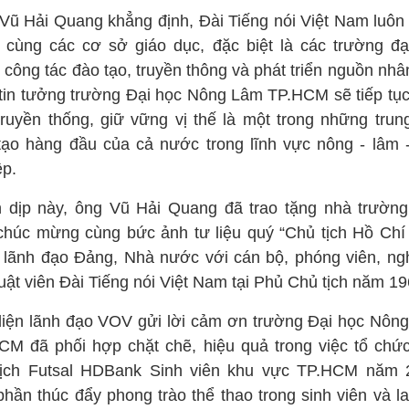
Vũ Hải Quang khẳng định, Đài Tiếng nói Việt Nam luôn
 cùng các cơ sở giáo dục, đặc biệt là các trường đạ
 công tác đào tạo, truyền thông và phát triển nguồn nhâ
tin tưởng trường Đại học Nông Lâm TP.HCM sẽ tiếp tục
truyền thống, giữ vững vị thế là một trong những trun
tạo hàng đầu của cả nước trong lĩnh vực nông - lâm 
ệp.
 dịp này, ông Vũ Hải Quang đã trao tặng nhà trường
chúc mừng cùng bức ảnh tư liệu quý “Chủ tịch Hồ Chí
 lãnh đạo Đảng, Nhà nước với cán bộ, phóng viên, ngh
uật viên Đài Tiếng nói Việt Nam tại Phủ Chủ tịch năm 19
diện lãnh đạo VOV gửi lời cảm ơn trường Đại học Nôn
CM đã phối hợp chặt chẽ, hiệu quả trong việc tổ chức
ịch Futsal HDBank Sinh viên khu vực TP.HCM năm 
phần thúc đẩy phong trào thể thao trong sinh viên và la