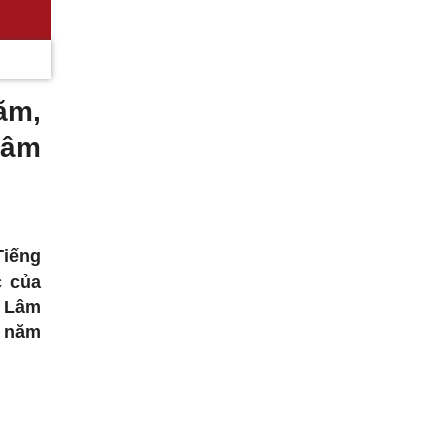
ăm,
Lâm
Tiếng
c của
 Lâm
3 năm