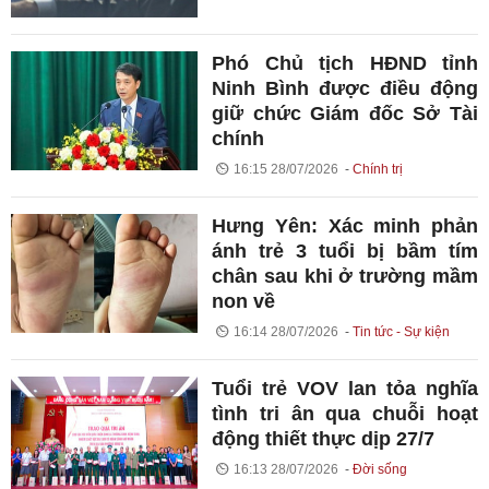
Phó Chủ tịch HĐND tỉnh
Ninh Bình được điều động
giữ chức Giám đốc Sở Tài
chính
16:15 28/07/2026
Chính trị
Hưng Yên: Xác minh phản
ánh trẻ 3 tuổi bị bầm tím
chân sau khi ở trường mầm
non về
16:14 28/07/2026
Tin tức - Sự kiện
Tuổi trẻ VOV lan tỏa nghĩa
tình tri ân qua chuỗi hoạt
động thiết thực dịp 27/7
16:13 28/07/2026
Đời sống