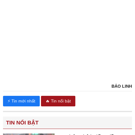
BẢO LINH
⚡ Tin mới nhất
🔥 Tin nổi bật
TIN NỔI BẬT