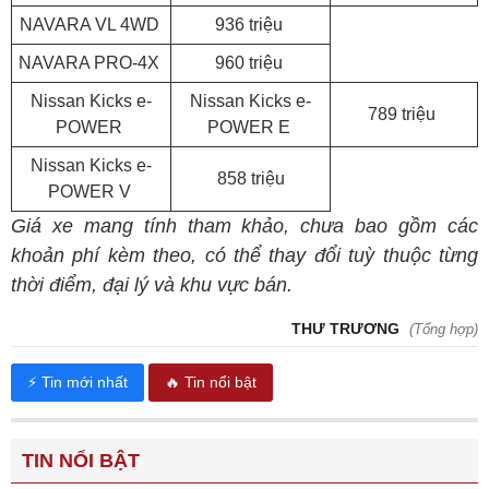
NAVARA VL 4WD
936 triệu
NAVARA PRO-4X
960 triệu
Nissan Kicks e-
Nissan Kicks e-
789 triệu
POWER
POWER E
Nissan Kicks e-
858 triệu
POWER V
Giá xe mang tính tham khảo, chưa bao gồm các
khoản phí kèm theo, có thể thay đổi tuỳ thuộc từng
thời điểm, đại lý và khu vực bán.
THƯ TRƯƠNG
(Tổng hợp)
⚡ Tin mới nhất
🔥 Tin nổi bật
TIN NỔI BẬT