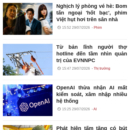
Nghịch lý phòng vé hè: Bom
tấn ngoại 'hốt bạc', phim
Việt hụt hơi trên sân nhà
15:52 29/07/2026
Phim
Từ bản lĩnh người thợ
hotline đến tầm nhìn quản
trị của EVNNPC
15:47 29/07/2026
Thị trường
OpenAI thừa nhận AI mất
kiểm soát, xâm nhập nhiều
hệ thống
15:25 29/07/2026
AI
Phát hiện tấm tăng có bút