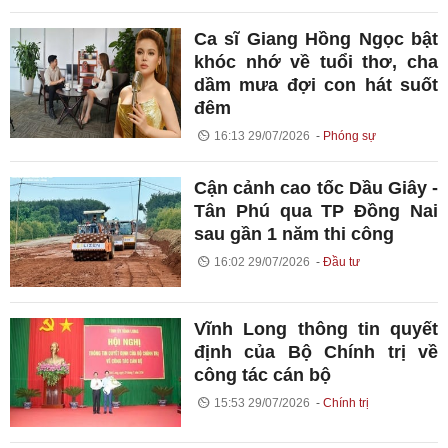
Ca sĩ Giang Hồng Ngọc bật
khóc nhớ về tuổi thơ, cha
dầm mưa đợi con hát suốt
đêm
16:13 29/07/2026
Phóng sự
Cận cảnh cao tốc Dầu Giây -
Tân Phú qua TP Đồng Nai
sau gần 1 năm thi công
16:02 29/07/2026
Đầu tư
Vĩnh Long thông tin quyết
định của Bộ Chính trị về
công tác cán bộ
15:53 29/07/2026
Chính trị