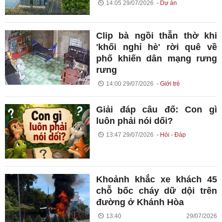
14:05 29/07/2026
Dự án
Clip bà ngồi thẫn thờ khi
'khối nghỉ hè' rời quê về
phố khiến dân mạng rưng
rưng
14:00 29/07/2026
Giới trẻ
Giải đáp câu đố: Con gì
luôn phải nói dối?
13:47 29/07/2026
Hỏi - Đáp
Khoảnh khắc xe khách 45
chỗ bốc cháy dữ dội trên
đường ở Khánh Hòa
13:40 29/07/2026