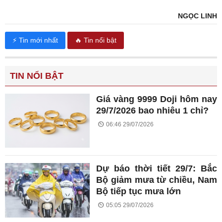
NGỌC LINH
⚡ Tin mới nhất
🔥 Tin nổi bật
TIN NỔI BẬT
Giá vàng 9999 Doji hôm nay
29/7/2026 bao nhiêu 1 chỉ?
06:46 29/07/2026
Dự báo thời tiết 29/7: Bắc
Bộ giảm mưa từ chiều, Nam
Bộ tiếp tục mưa lớn
05:05 29/07/2026