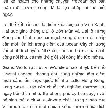
lên kế hoạch cho những chuyến “retreat” bởi bản
thân môi trường sống đã là liệu pháp tái tạo mỗi
ngày.
Lợi thế kết nối cũng là điểm khác biệt của Vịnh Xanh.
Hai trục giao thông Đại lộ Bốn Mùa và Đại lộ Hừng
Đông vận hành như hai mạch sống đưa cư dân tiếp
cận mọi tiện ích trọng điểm của Ocean City chỉ trong
vài phút di chuyển. Nhờ đó, chỉ cần bước qua cảnh
cổng nội khu, cả một thế giới sôi động lập tức mở ra.
Grand World rực rỡ, VinWonders náo nhiệt, biển hồ
Crystal Lagoon khoáng đạt, cùng những tâm điểm
mua sắm, ẩm thực quốc tế như Little Hong Kong,
Làng Sake… tạo nên chuỗi trải nghiệm thượng lưu
ngay bên thềm nhà. Sự phong phú ấy hòa quyện với
hệ sinh thái dịch vụ all-in-one chất lượng 5 sao của
Vingroup tạo nên một chuẩn sống thương gia đích