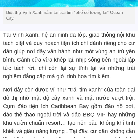
Biệt thự Vịnh Xanh nằm tại trái tim “phố cổ tương lai” Ocean
City.
Tại Vịnh Xanh, hệ an ninh đa lớp, giao thông nội khu
tách biệt và quy hoạch tiện ích chỉ dành riêng cho cư
dân giúp nơi đây vận hành như một vùng an trú yên
bình. Cánh cửa vừa khép lại, nhịp sống bên ngoài lập
tức tách rời, chỉ còn lại sự tĩnh tại và những trải
nghiệm đẳng cấp mà giới tinh hoa tìm kiếm.
Nơi đây còn được ví như “trái tim xanh” của toàn đại
đô thị nhờ mật độ cây xanh và mặt nước vượt trội.
Cụm đảo tiện ích Caribbean Bay gồm đảo hồ bơi,
đảo thể thao ngoài trời và đảo BBQ VIP hay những
khu vườn chuẩn resort… tạo nên bầu không khí tinh
khiết và giàu năng lượng . Tại đây, cư dân không cần