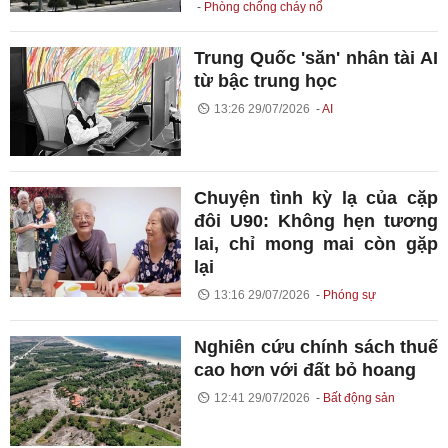
Phòng chống cháy nổ
Trung Quốc 'săn' nhân tài AI
từ bậc trung học
13:26 29/07/2026
AI
Chuyện tình kỳ lạ của cặp
đôi U90: Không hẹn tương
lai, chỉ mong mai còn gặp
lại
13:16 29/07/2026
Phóng sự
Nghiên cứu chính sách thuế
cao hơn với đất bỏ hoang
12:41 29/07/2026
Bất động sản