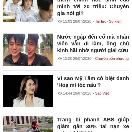
mình tới 20 triệu: Chuyên
gia nói gì?
15:03 29/07/2026
Tin tức - Sự kiện
Nước ngập đến cổ mà nhân
viên vẫn đi làm, ông chủ
kinh hãi nhờ người giải cứu
15:00 29/07/2026
Chuyện bốn phương
Vì sao Mỹ Tâm có biệt danh
'Hoạ mi tóc nâu'?
14:44 29/07/2026
Sao Việt
Trang bị phanh ABS giúp
giảm gần 30% tai nạn xe