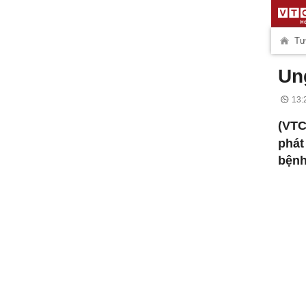
Tư
Un
13:
(VTC
phát
bệnh