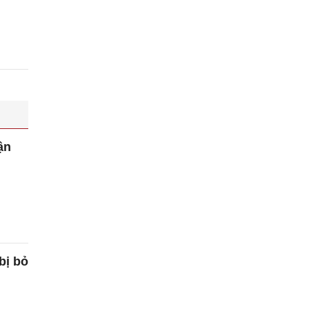
ận
bị bỏ