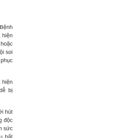
 Bệnh
 hiện
 hoặc
ội soi
 phục
 hiện
dễ bị
i hút
g độc
m sức
u bất