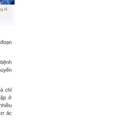
g lẽ.
 đoạn
 bệnh
huyển
à chỉ
gặp ở
nhiều
cơ ác