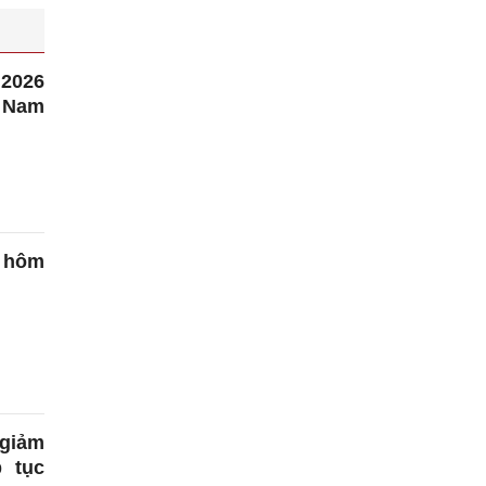
2026
 Nam
g hôm
 giảm
 tục