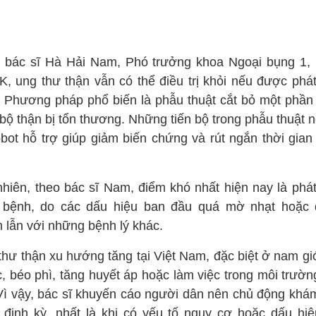
 bác sĩ Hà Hải Nam, Phó trưởng khoa Ngoại bụng 1,
 K, ung thư thận vẫn có thể điều trị khỏi nếu được phát
 Phương pháp phổ biến là phẫu thuật cắt bỏ một phần
bộ thận bị tổn thương. Những tiến bộ trong phẫu thuật n
obot hỗ trợ giúp giảm biến chứng và rút ngắn thời gian
nhiên, theo bác sĩ Nam, điểm khó nhất hiện nay là phát
bệnh, do các dấu hiệu ban đầu quá mờ nhạt hoặc 
 lẫn với những bệnh lý khác.
thư thận xu hướng tăng tại Việt Nam, đặc biệt ở nam giớ
c, béo phì, tăng huyết áp hoặc làm việc trong môi trườn
 Vì vậy, bác sĩ khuyến cáo người dân nên chủ động khá
 định kỳ, nhất là khi có yếu tố nguy cơ hoặc dấu hiệ