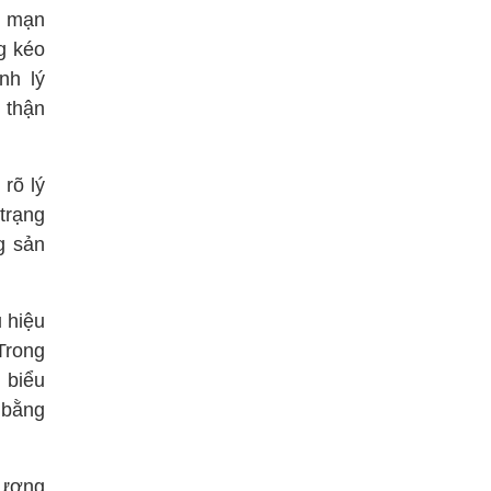
c mạn
g kéo
nh lý
 thận
rõ lý
trạng
g sản
 hiệu
Trong
 biểu
 bằng
xương