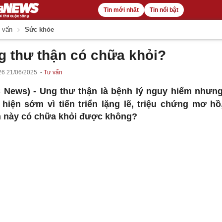
Tin mới nhất
Tin nổi bật
 vấn
Sức khỏe
g thư thận có chữa khỏi?
26 21/06/2025
Tư vấn
 News) -
Ung thư thận là bệnh lý nguy hiểm nhưn
 hiện sớm vì tiến triển lặng lẽ, triệu chứng mơ hồ
 này có chữa khỏi được không?