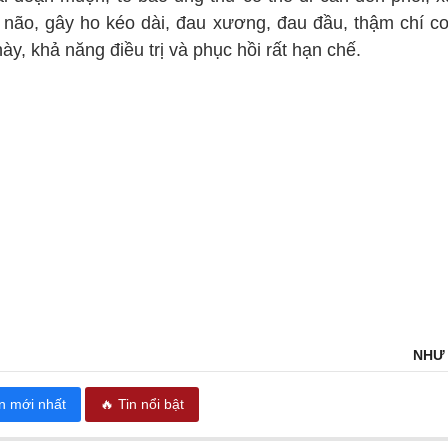
 não, gây ho kéo dài, đau xương, đau đầu, thậm chí co 
ày, khả năng điều trị và phục hồi rất hạn chế.
NHƯ
in mới nhất
🔥 Tin nổi bật