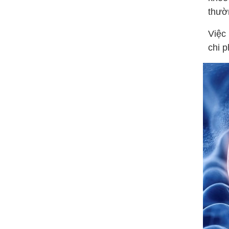
thườ
Việc
chi p