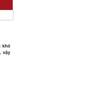
g khó
, vậy