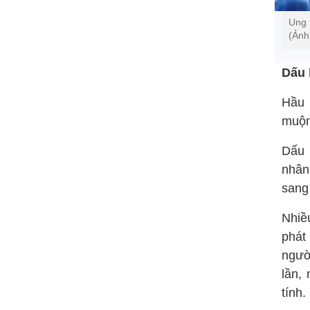
Ung 
(Ảnh
Dấu 
Hầu 
muộn,
Dấu 
nhân
sang
Nhiề
phát
ngườ
lần,
tính.