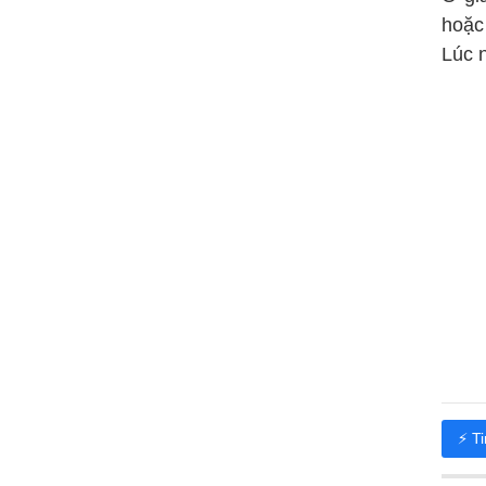
hoặc
Lúc n
⚡ T