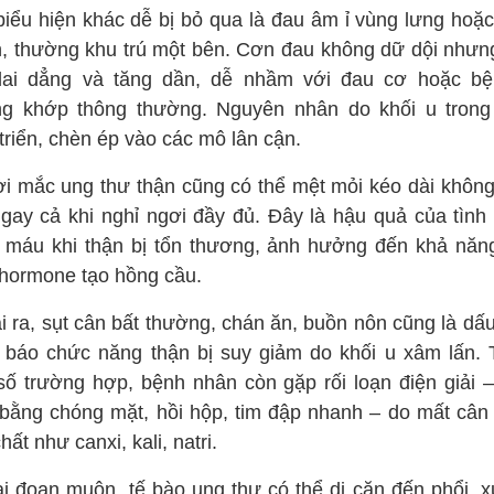
biểu hiện khác dễ bị bỏ qua là đau âm ỉ vùng lưng hoặ
, thường khu trú một bên. Cơn đau không dữ dội nhưn
dai dẳng và tăng dần, dễ nhầm với đau cơ hoặc bệ
g khớp thông thường. Nguyên nhân do khối u trong
triển, chèn ép vào các mô lân cận.
i mắc ung thư thận cũng có thể mệt mỏi kéo dài không 
ngay cả khi nghỉ ngơi đầy đủ. Đây là hậu quả của tình 
u máu khi thận bị tổn thương, ảnh hưởng đến khả năn
 hormone tạo hồng cầu.
i ra, sụt cân bất thường, chán ăn, buồn nôn cũng là dấu
 báo chức năng thận bị suy giảm do khối u xâm lấn. 
số trường hợp, bệnh nhân còn gặp rối loạn điện giải –
 bằng chóng mặt, hồi hộp, tim đập nhanh – do mất cân
hất như canxi, kali, natri.
ai đoạn muộn, tế bào ung thư có thể di căn đến phổi, 