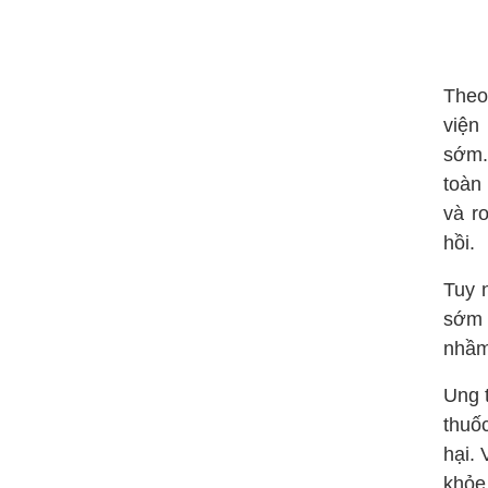
Theo
viện
sớm.
toàn 
và r
hồi.
Tuy 
sớm 
nhầm
Ung 
thuố
hại.
khỏe