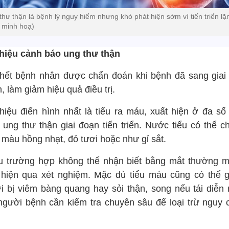
thư thận là bệnh lý nguy hiểm nhưng khó phát hiện sớm vì tiến triển lặn
 minh hoạ)
hiệu cảnh báo ung thư thận
hết bệnh nhân được chẩn đoán khi bệnh đã sang giai
 làm giảm hiệu quả điều trị.
hiệu điển hình nhất là tiểu ra máu, xuất hiện ở đa số
 ung thư thận giai đoạn tiến triển. Nước tiểu có thể c
 màu hồng nhạt, đỏ tươi hoặc như gỉ sắt.
u trường hợp không thể nhận biết bằng mắt thường m
 hiện qua xét nghiệm. Mặc dù tiểu máu cũng có thể 
i bị viêm bàng quang hay sỏi thận, song nếu tái diễn 
 người bệnh cần kiểm tra chuyên sâu để loại trừ nguy 