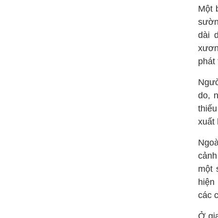
Một 
sườn
dài 
xươn
phát 
Ngườ
do, 
thiế
xuất
Ngoà
cảnh
một 
hiện
các c
Ở gi