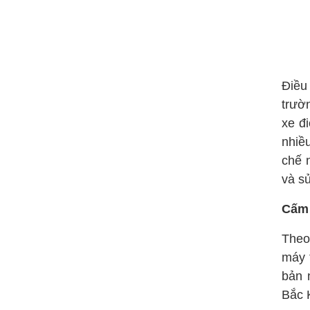
Điều
trườ
xe đ
nhiề
chế 
và s
Cấm
The
máy 
bản 
Bắc 