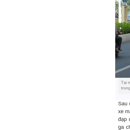
Tại 
tron
Sau 
xe m
đạp 
ga c