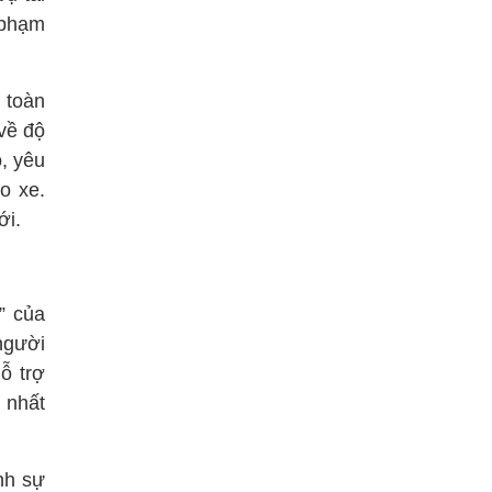
 phạm
 toàn
về độ
ộ, yêu
o xe.
ới.
” của
người
ỗ trợ
 nhất
nh sự