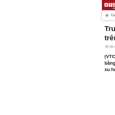
Thờ
Tr
tr
06:
(VTC
bằng
xu h