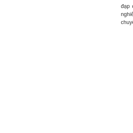
đạp 
nghi
chuy