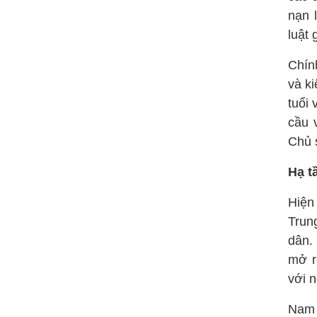
nạn 
luật 
Chín
và k
tuổi 
cầu 
Chủ 
Hạ t
Hiện
Trun
dân.
mở r
với n
Nam 