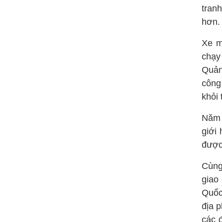
tran
hơn.
Xe má
chạy
Quản
công
khỏi
Năm 
giới
được 
Cùng
giao
Quốc
địa 
các 