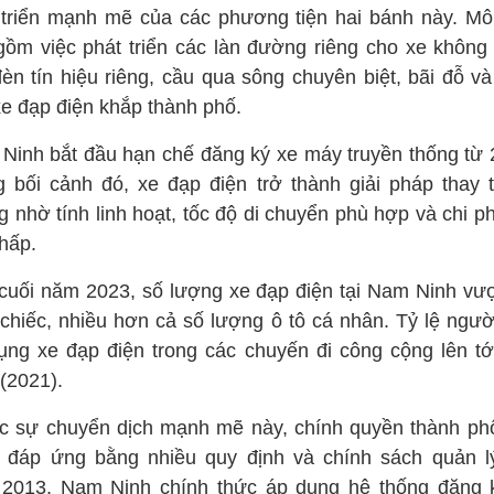
 triển mạnh mẽ của các phương tiện hai bánh này. Mô
gồm việc phát triển các làn đường riêng cho xe không
đèn tín hiệu riêng, cầu qua sông chuyên biệt, bãi đỗ và
xe đạp điện khắp thành phố.
Ninh bắt đầu hạn chế đăng ký xe máy truyền thống từ 
g bối cảnh đó, xe đạp điện trở thành giải pháp thay t
 nhờ tính linh hoạt, tốc độ di chuyển phù hợp và chi ph
thấp.
cuối năm 2023, số lượng xe đạp điện tại Nam Ninh vượ
u chiếc, nhiều hơn cả số lượng ô tô cá nhân. Tỷ lệ ngườ
ụng xe đạp điện trong các chuyến đi công cộng lên tớ
(2021).
c sự chuyển dịch mạnh mẽ này, chính quyền thành ph
 đáp ứng bằng nhiều quy định và chính sách quản l
2013, Nam Ninh chính thức áp dụng hệ thống đăng 