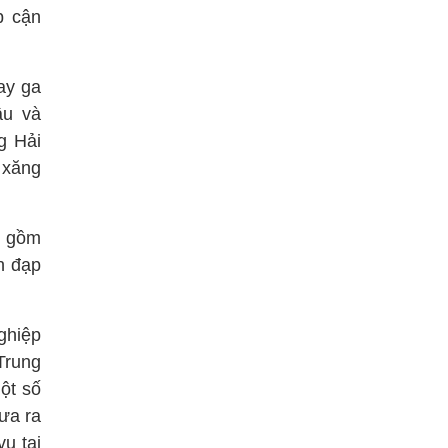
p cận
tay ga
âu và
g Hải
 xăng
, gồm
n đạp
ghiệp
Trung
ột số
ưa ra
ụ tai