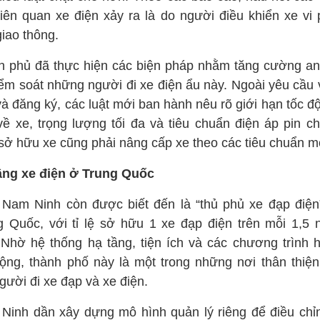
liên quan xe điện xảy ra là do người điều khiển xe vi
giao thông.
h phủ đã thực hiện các biện pháp nhằm tăng cường an
iểm soát những người đi xe điện ẩu này. Ngoài yêu cầu 
và đăng ký, các luật mới ban hành nêu rõ giới hạn tốc đ
về xe, trọng lượng tối đa và tiêu chuẩn điện áp pin ch
sở hữu xe cũng phải nâng cấp xe theo các tiêu chuẩn m
ầng xe điện ở Trung Quốc
 Nam Ninh còn được biết đến là “thủ phủ xe đạp điện
g Quốc, với tỉ lệ sở hữu 1 xe đạp điện trên mỗi 1,5 
 Nhờ hệ thống hạ tầng, tiện ích và các chương trình h
ộng, thành phố này là một trong những nơi thân thiện
gười đi xe đạp và xe điện.
Ninh dần xây dựng mô hình quản lý riêng để điều chỉ