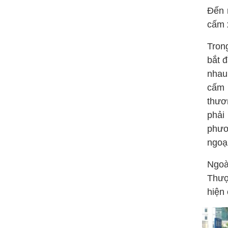
Đến 
cấm 
Tron
bắt 
nhau
cấm 
thươ
phải
phươn
ngoạ
Ngoà
Thượ
hiện