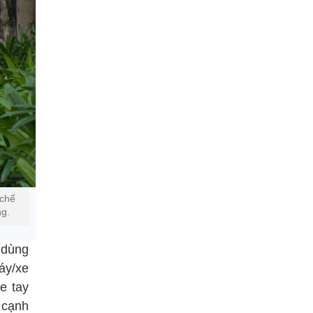
 chế
ng.
 dùng
áy/xe
e tay
 cạnh