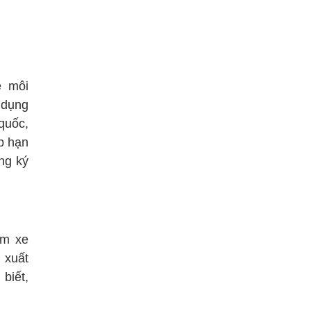
ề môi
 dụng
quốc,
p hạn
ng ký
ấm xe
 xuất
biết,