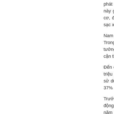
phát
này 
cơ, 
sạc 
Nam 
Tron
tưởng
cận 
Đến 
triệ
sử d
37% 
Trướ
động
năm 