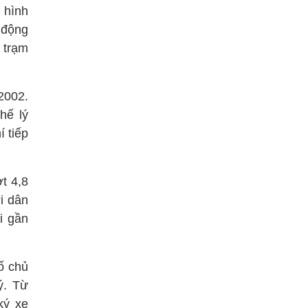
 hình
 động
 trạm
2002.
hế lý
í tiếp
t 4,8
i dân
i gần
ố chủ
ý. Từ
ký xe