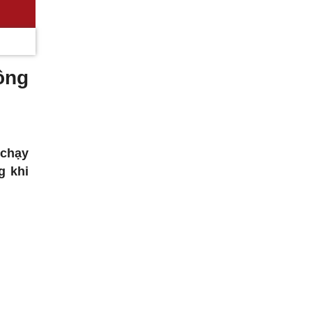
ông
 chạy
g khi