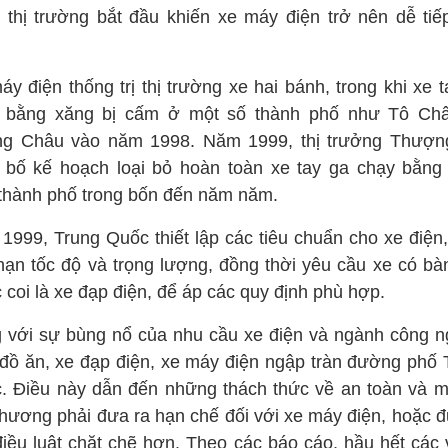
h thị trường bắt đầu khiến xe máy điện trở nên dễ tiế
y điện thống trị thị trường xe hai bánh, trong khi xe 
 bằng xăng bị cấm ở một số thành phố như Tô Ch
g Châu vào năm 1998. Năm 1999, thị trưởng Thượn
 bố kế hoạch loại bỏ hoàn toàn xe tay ga chạy bằng
 thành phố trong bốn đến năm năm.
1999, Trung Quốc thiết lập các tiêu chuẩn cho xe điện
 hạn tốc độ và trọng lượng, đồng thời yêu cầu xe có bà
coi là xe đạp điện, để áp các quy định phù hợp.
 với sự bùng nổ của nhu cầu xe điện và ngành công n
 đồ ăn, xe đạp điện, xe máy điện ngập tràn đường phố 
. Điều này dẫn đến những thách thức về an toàn và m
phương phải đưa ra hạn chế đối với xe máy điện, hoặc đ
điều luật chặt chẽ hơn. Theo các báo cáo, hầu hết các v