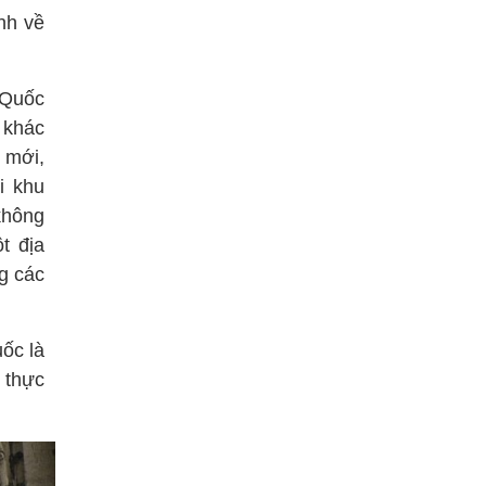
nh về
 Quốc
 khác
 mới,
i khu
không
t địa
ng các
ốc là
 thực