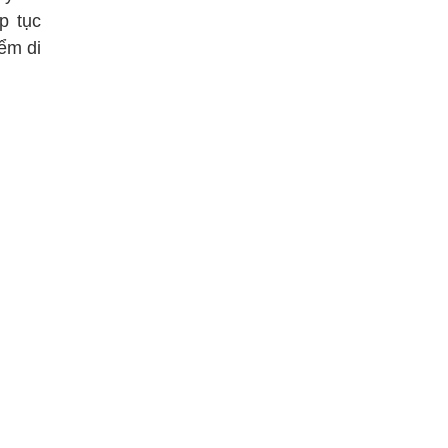
p tục
ểm di