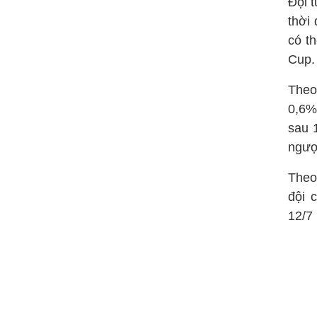
Đội t
thời
có th
Cup.
Theo
0,6%
sau 1
ngượ
The
đội 
12/7 