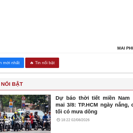
MAI P
in mới nhất
🔥 Tin nổi bật
 NỔI BẬT
Dự báo thời tiết miền Nam
mai 3/8: TP.HCM ngày nắng, 
tối có mưa dông
18:22 02/08/2026