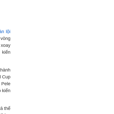
n lội
 vòng
 xoay
 kiến
thành
d Cup
 Pele
ó kiến
đá thế