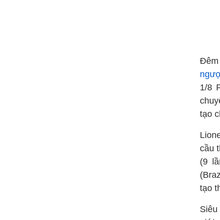
Đêm 
ngượ
1/8 
chuy
tạo c
Lion
cầu 
(9 l
(Braz
tạo 
Siêu 