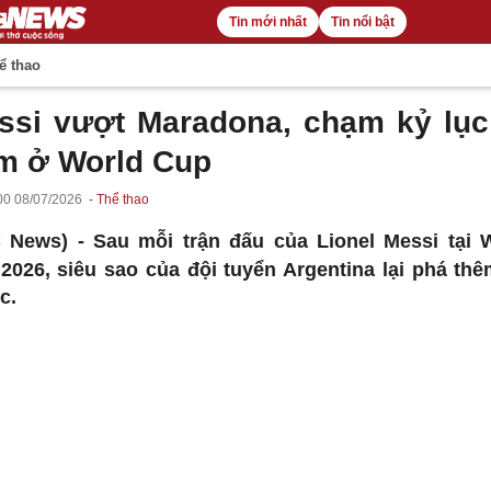
Tin mới nhất
Tin nổi bật
ể thao
ssi vượt Maradona, chạm kỷ lục
m ở World Cup
00 08/07/2026
Thể thao
C News) -
Sau mỗi trận đấu của Lionel Messi tại 
2026, siêu sao của đội tuyển Argentina lại phá thê
c.