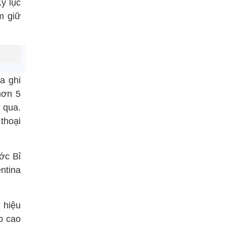
Kỷ lục
m giữ
a ghi
hơn 5
 qua.
thoại
ớc Bỉ
ntina
 hiệu
p cao