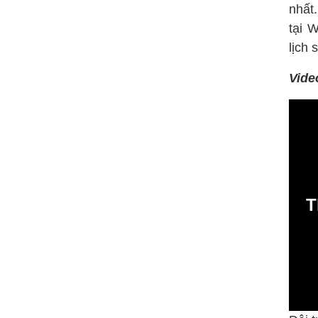
nhất
tại 
lịch 
Vide