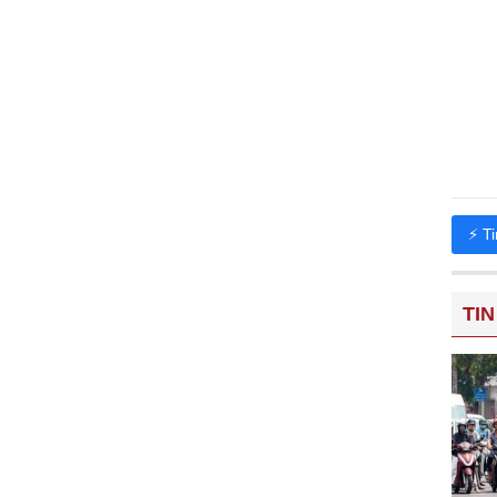
⚡ T
TIN