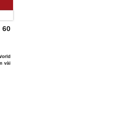
 60
World
m vài