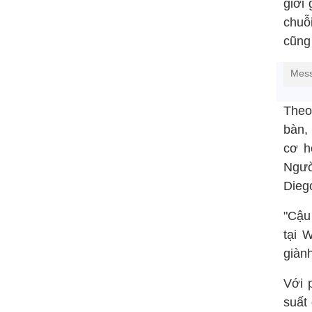
giới 
chuỗ
cũng
Mess
Theo
bàn,
cơ h
Ngườ
Dieg
"Cậu
tại 
giành
Với 
suất