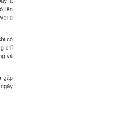
Đây là
ở lên
 World
hỉ có
g chỉ
ắng và
a gặp
 ngày