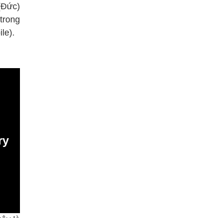
(Đức)
trong
le).