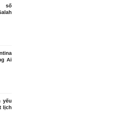
ỷ số
Salah
ntina
g Ai
m yếu
 lịch