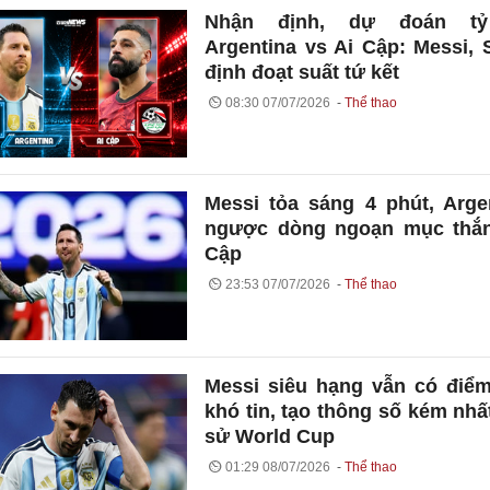
Nhận định, dự đoán t
Argentina vs Ai Cập: Messi, 
định đoạt suất tứ kết
08:30 07/07/2026
Thể thao
Messi tỏa sáng 4 phút, Arge
ngược dòng ngoạn mục thắn
Cập
23:53 07/07/2026
Thể thao
Messi siêu hạng vẫn có điể
khó tin, tạo thông số kém nhất
sử World Cup
01:29 08/07/2026
Thể thao