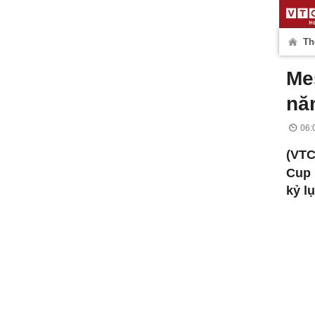
Th
Me
nă
06:
(VT
Cup 
kỷ lụ