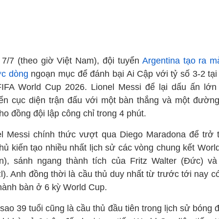
7/7 (theo giờ Việt Nam), đội tuyển
Argentina tạo ra mà
c dòng
ngoạn mục để đánh bại Ai Cập với tỷ số 3-2 tại
FIFA World Cup 2026. Lionel Messi để lại dấu ấn lớn
ển cục diện trận đấu với một bàn thắng và một đường
ho đồng đội lập công chỉ trong 4 phút.
el Messi chính thức vượt qua Diego Maradona để trở 
thủ kiến tạo nhiều nhất lịch sử các vòng chung kết Worl
ần), sánh ngang thành tích của Fritz Walter (Đức) và
l). Anh đồng thời là cầu thủ duy nhất từ trước tới nay c
thành bàn ở 6 kỳ World Cup.
sao 39 tuổi cũng là cầu thủ đầu tiên trong lịch sử bóng 