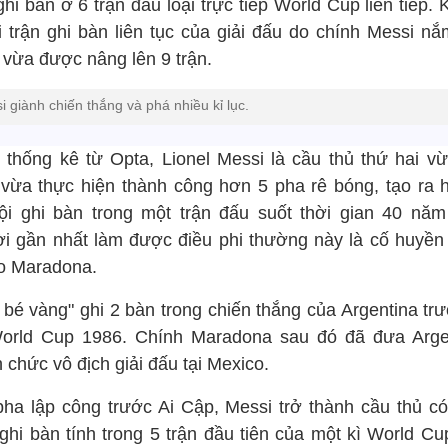
ghi bàn ở 6 trận đấu loại trực tiếp World Cup liên tiếp. 
i trận ghi bàn liên tục của giải đấu do chính Messi nắ
 vừa được nâng lên 9 trận.
i giành chiến thắng và phá nhiều kỉ lục.
 thống kê từ Opta, Lionel Messi là cầu thủ thứ hai vừ
 vừa thực hiện thành công hơn 5 pha rê bóng, tạo ra 
ội ghi bàn trong một trận đấu suốt thời gian 40 năm
i gần nhất làm được điều phi thường này là cố huyền 
o Maradona.
 bé vàng" ghi 2 bàn trong chiến thắng của Argentina trư
World Cup 1986. Chính Maradona sau đó đã đưa Arge
 chức vô địch giải đấu tại Mexico.
pha lập công trước Ai Cập, Messi trở thành cầu thủ có
 ghi bàn tính trong 5 trận đầu tiên của một kì World Cu