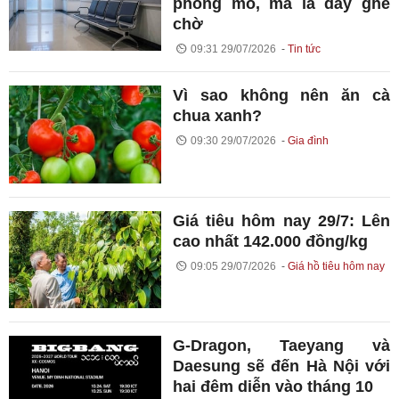
phòng mổ, mà là dãy ghế
chờ
09:31 29/07/2026
Tin tức
Vì sao không nên ăn cà
chua xanh?
09:30 29/07/2026
Gia đình
Giá tiêu hôm nay 29/7: Lên
cao nhất 142.000 đồng/kg
09:05 29/07/2026
Giá hồ tiêu hôm nay
G-Dragon, Taeyang và
Daesung sẽ đến Hà Nội với
hai đêm diễn vào tháng 10