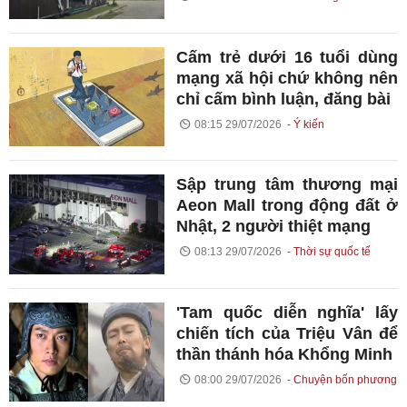
Cấm trẻ dưới 16 tuổi dùng
mạng xã hội chứ không nên
chỉ cấm bình luận, đăng bài
08:15 29/07/2026
Ý kiến
Sập trung tâm thương mại
Aeon Mall trong động đất ở
Nhật, 2 người thiệt mạng
08:13 29/07/2026
Thời sự quốc tế
'Tam quốc diễn nghĩa' lấy
chiến tích của Triệu Vân để
thần thánh hóa Khổng Minh
08:00 29/07/2026
Chuyện bốn phương