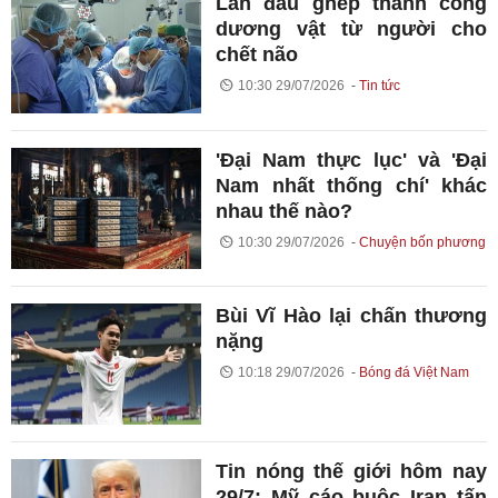
Lần đầu ghép thành công
dương vật từ người cho
chết não
10:30 29/07/2026
Tin tức
'Đại Nam thực lục' và 'Đại
Nam nhất thống chí' khác
nhau thế nào?
10:30 29/07/2026
Chuyện bốn phương
Bùi Vĩ Hào lại chấn thương
nặng
10:18 29/07/2026
Bóng đá Việt Nam
Tin nóng thế giới hôm nay
29/7: Mỹ cáo buộc Iran tấn