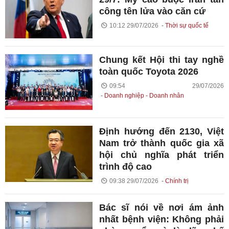
công tên lửa vào căn cứ
10:12 29/07/2026
Thời sự quốc tế
Chung kết Hội thi tay nghề
toàn quốc Toyota 2026
09:54 29/07/2026
Doanh nghiệp - Doanh nhân
Định hướng đến 2130, Việt
Nam trở thành quốc gia xã
hội chủ nghĩa phát triển
trình độ cao
09:38 29/07/2026
Chính trị
Bác sĩ nói về nơi ám ảnh
nhất bệnh viện: Không phải