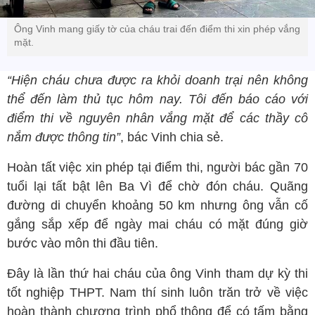
Ông Vinh mang giấy tờ của cháu trai đến điểm thi xin phép vắng
mặt.
“Hiện cháu chưa được ra khỏi doanh trại nên không
thể đến làm thủ tục hôm nay. Tôi đến báo cáo với
điểm thi về nguyên nhân vắng mặt để các thầy cô
nắm được thông tin”
, bác Vinh chia sẻ.
Hoàn tất việc xin phép tại điểm thi, người bác gần 70
tuổi lại tất bật lên Ba Vì để chờ đón cháu. Quãng
đường di chuyển khoảng 50 km nhưng ông vẫn cố
gắng sắp xếp để ngày mai cháu có mặt đúng giờ
bước vào môn thi đầu tiên.
Đây là lần thứ hai cháu của ông Vinh tham dự kỳ thi
tốt nghiệp THPT. Nam thí sinh luôn trăn trở về việc
hoàn thành chương trình phổ thông để có tấm bằng