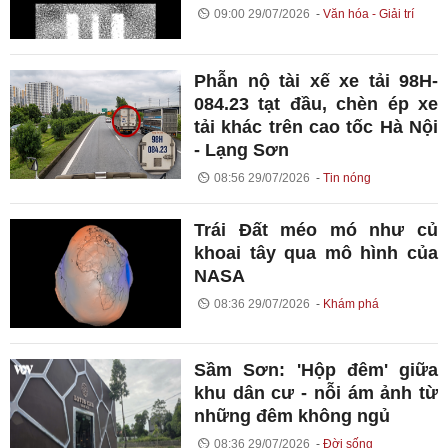
09:00 29/07/2026
Văn hóa - Giải trí
Phẫn nộ tài xế xe tải 98H-
084.23 tạt đầu, chèn ép xe
tải khác trên cao tốc Hà Nội
- Lạng Sơn
08:56 29/07/2026
Tin nóng
Trái Đất méo mó như củ
khoai tây qua mô hình của
NASA
08:36 29/07/2026
Khám phá
Sầm Sơn: 'Hộp đêm' giữa
khu dân cư - nỗi ám ảnh từ
những đêm không ngủ
08:36 29/07/2026
Đời sống