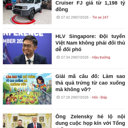
Cruiser FJ giá từ 1,198 tỷ
đồng
07:42 29/07/2026
Tin xe 247
HLV Singapore: Đội tuyển
Việt Nam không phải đối thủ
dễ đối phó
07:34 29/07/2026
Hậu trường
Giải mã câu đố: Làm sao
thả quả trứng từ cao xuống
mà không vỡ?
07:28 29/07/2026
Hỏi - Đáp
Ông Zelensky hé lộ nội
dung cuộc họp kín với Tổng