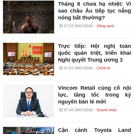
Tháng 8 chưa hạ nhiệt: Vì
sao châu Âu tiếp tục nắng
nóng bất thường?
07:53 29/07/2026
Sống xanh
Trực tiếp: Hội nghị toàn
quốc quán triệt, triển khai
Nghị quyết Trung ương 3
07:51 29/07/2026
Chính trị
Vincom Retail củng cố nội
lực, tăng tốc trong kỷ
nguyên bán lẻ mới
07:44 29/07/2026
Doanh nhân
Cận cảnh Toyota Land