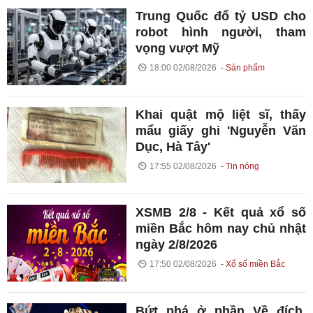
Trung Quốc đổ tỷ USD cho
robot hình người, tham
vọng vượt Mỹ
18:00 02/08/2026
Sản phẩm
Khai quật mộ liệt sĩ, thấy
mẩu giấy ghi 'Nguyễn Văn
Dục, Hà Tây'
17:55 02/08/2026
Tin nóng
XSMB 2/8 - Kết quả xổ số
miền Bắc hôm nay chủ nhật
ngày 2/8/2026
17:50 02/08/2026
Xổ số miền Bắc
Bứt phá ở phần Về đích,