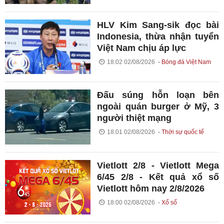
HLV Kim Sang-sik đọc bài
Indonesia, thừa nhận tuyển
Việt Nam chịu áp lực
18:02 02/08/2026
Bóng đá Việt Nam
Đấu súng hỗn loạn bên
ngoài quán burger ở Mỹ, 3
người thiệt mạng
18:01 02/08/2026
Thời sự quốc tế
Vietlott 2/8 - Vietlott Mega
6/45 2/8 - Kết quả xổ số
Vietlott hôm nay 2/8/2026
18:00 02/08/2026
Xổ số