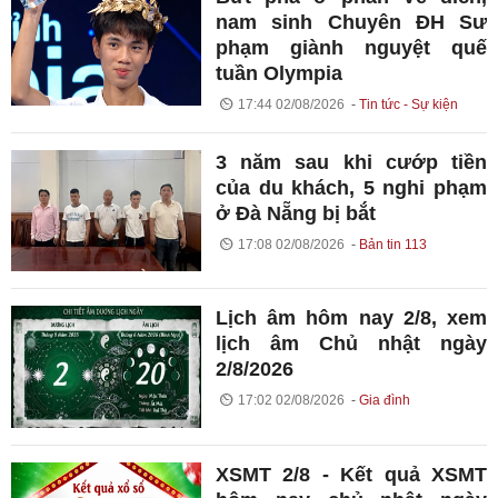
nam sinh Chuyên ĐH Sư
phạm giành nguyệt quế
tuần Olympia
17:44 02/08/2026
Tin tức - Sự kiện
3 năm sau khi cướp tiền
của du khách, 5 nghi phạm
ở Đà Nẵng bị bắt
17:08 02/08/2026
Bản tin 113
Lịch âm hôm nay 2/8, xem
lịch âm Chủ nhật ngày
2/8/2026
17:02 02/08/2026
Gia đình
XSMT 2/8 - Kết quả XSMT