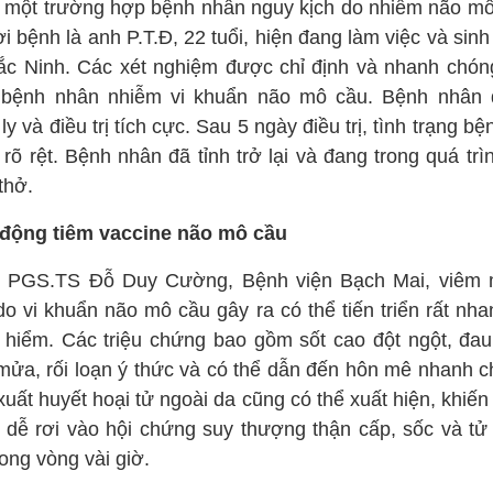
 một trường hợp bệnh nhân nguy kịch do nhiễm não mô
 bệnh là anh P.T.Đ, 22 tuổi, hiện đang làm việc và sin
Bắc Ninh. Các xét nghiệm được chỉ định và nhanh chón
 bệnh nhân nhiễm vi khuẩn não mô cầu. Bệnh nhân
ly và điều trị tích cực. Sau 5 ngày điều trị, tình trạng bệ
 rõ rệt. Bệnh nhân đã tỉnh trở lại và đang trong quá trì
thở.
động tiêm vaccine não mô cầu
 PGS.TS Đỗ Duy Cường, Bệnh viện Bạch Mai, viêm
do vi khuẩn não mô cầu gây ra có thể tiến triển rất nha
 hiểm. Các triệu chứng bao gồm sốt cao đột ngột, đau
mửa, rối loạn ý thức và có thể dẫn đến hôn mê nhanh c
uất huyết hoại tử ngoài da cũng có thể xuất hiện, khiế
 dễ rơi vào hội chứng suy thượng thận cấp, sốc và tử
rong vòng vài giờ.