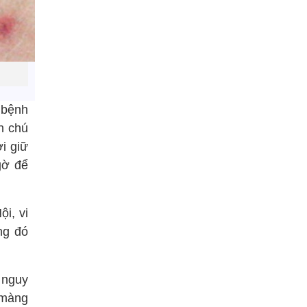
 bệnh
n chú
i giữ
gờ để
i, vi
ng đó
ó nguy
 màng