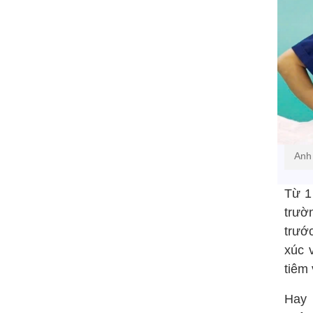
Anh 
Từ 1
trườ
trướ
xúc 
tiêm
Hay 