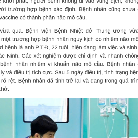
c khởi phát, người bệnh không đi vào vùng dịch, không
với trường hợp bệnh xác định. Bệnh nhân cũng chưa
 vaccine có thành phần não mô cầu.
vừa qua, Bệnh viện Bệnh Nhiệt đới Trung ương vừa
 một trường hợp bệnh nhân nguy kịch do nhiễm não mô
 bệnh là anh P.T.Đ, 22 tuổi, hiện đang làm việc và sin
Bắc Ninh. Các xét nghiệm được chỉ định và nhanh chón
 bệnh nhân nhiễm vi khuẩn não mô cầu. Bệnh nhân
ly và điều trị tích cực. Sau 5 ngày điều trị, tình trạng bệ
 rõ rệt. Bệnh nhân đã tỉnh trở lại và đang trong quá trì
thở.