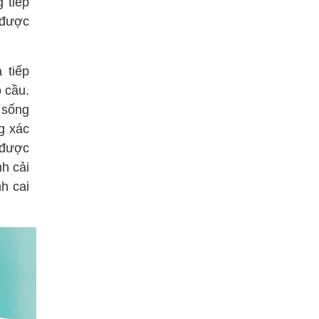
 tiếp
 được
 tiếp
 cầu.
h sống
g xác
 được
nh cải
nh cai