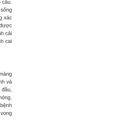
 cầu.
h sống
g xác
 được
nh cải
nh cai
 màng
nh và
 đầu,
hóng.
n bệnh
 vong