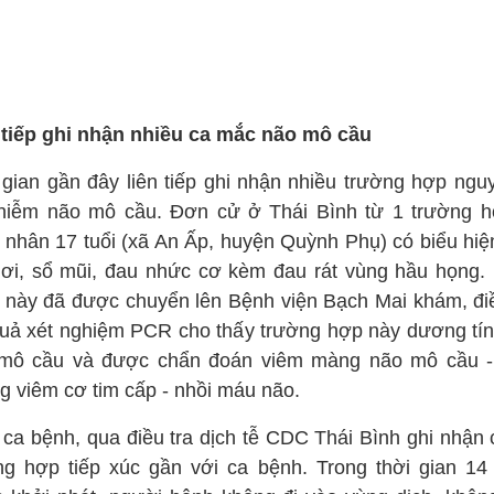
 tiếp ghi nhận nhiều ca mắc não mô cầu
 gian gần đây liên tiếp ghi nhận nhiều trường hợp nguy
hiễm não mô cầu. Đơn cử ở Thái Bình từ 1 trường h
 nhân 17 tuổi (xã An Ấp, huyện Quỳnh Phụ) có biểu hiện
hơi, sổ mũi, đau nhức cơ kèm đau rát vùng hầu họng.
 này đã được chuyển lên Bệnh viện Bạch Mai khám, điều
quả xét nghiệm PCR cho thấy trường hợp này dương tín
mô cầu và được chẩn đoán viêm màng não mô cầu -
g viêm cơ tim cấp - nhồi máu não.
 ca bệnh, qua điều tra dịch tễ CDC Thái Bình ghi nhận 
ng hợp tiếp xúc gần với ca bệnh. Trong thời gian 14