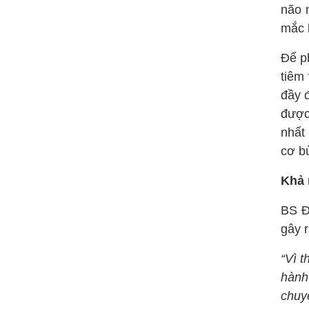
não 
mắc 
Để p
tiêm 
đầy 
được
nhất 
cơ b
Khả 
BS Đ
gây 
“Vì t
hành
chuy