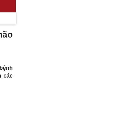
não
 bệnh
h các