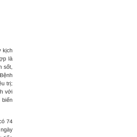
 kịch
ợp là
 sốt,
 Bệnh
 trị;
h với
 biến
có 74
 ngày