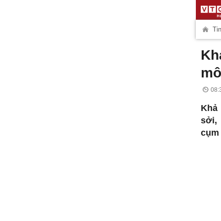
Tin
Kh
mô
08:
Khả 
sởi,
cụm 