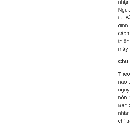
nhận
Người
tại 
định
cách 
thiện
máy 
Chủ 
Theo
não 
nguy
nôn 
Ban x
nhân
chỉ t