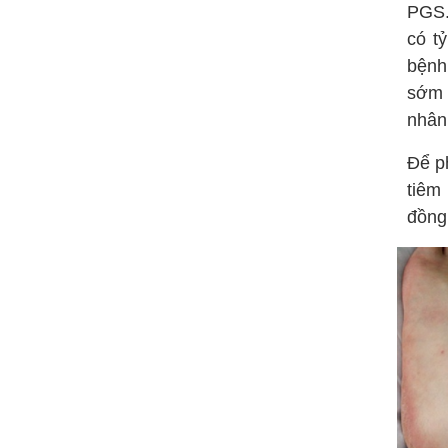
PGS.
có t
bệnh
sớm 
nhân
Để p
tiêm
đồng