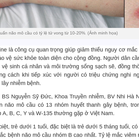
huẩn não mô cầu có tỷ lệ tử vong từ 10-20%. (Ảnh minh họa)
ine là công cụ quan trọng giúp giảm thiểu nguy cơ mắc
ảo vệ sức khỏe toàn diện cho cộng đồng. Người dân cầ
g vệ sinh cá nhân và môi trường sống sạch sẽ, đồng thờ
ng cách khi tiếp xúc với người có triệu chứng nghi n
h lây nhiễm bệnh.
 BS Nguyễn Sỹ Đức, Khoa Truyền nhiễm, BV Nhi Hà Nộ
n não mô cầu có 13 nhóm huyết thanh gây bệnh, tro
 A, B, C, Y và W-135 thường gặp ở Việt Nam.
iệt, trẻ dưới 1 tuổi, đặc biệt là trẻ dưới 5 tháng tuổi, c
ắc bệnh não mô cầu nhóm B cao nhất. Tỷ lệ mắc viêm