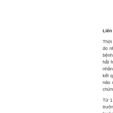
Liên
Thời
do n
bệnh
hắt 
nhân
kết 
não 
chứn
Từ 1
trườ