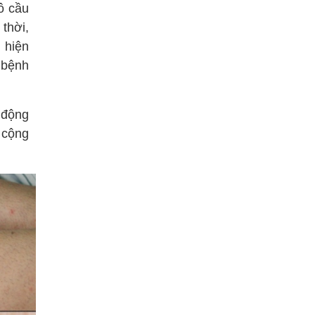
ô cầu
thời,
 hiện
 bệnh
 động
 cộng