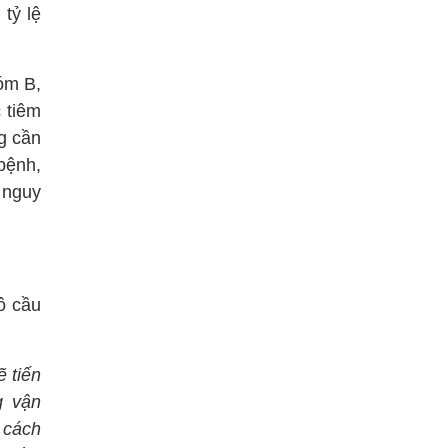
tỷ lệ
óm B,
c tiêm
g cần
bệnh,
ó nguy
ô cầu
ẽ tiến
g vận
 cách