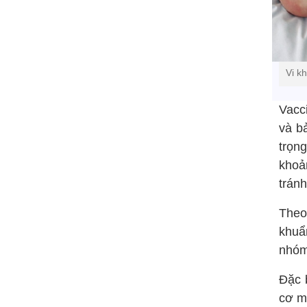
Vi k
Vacc
và b
trọn
khoả
trán
Theo
khuẩ
nhóm
Đặc b
cơ m