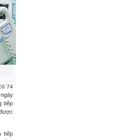
có 74
 ngày
 tiếp
 được
 tiếp