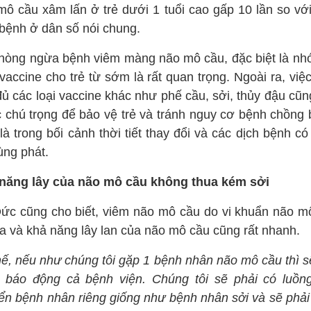
mô cầu xâm lấn ở trẻ dưới 1 tuổi cao gấp 10 lần so với 
bệnh ở dân số nói chung.
hòng ngừa bệnh viêm màng não mô cầu, đặc biệt là nh
vaccine cho trẻ từ sớm là rất quan trọng. Ngoài ra, việ
đủ các loại vaccine khác như phế cầu, sởi, thủy đậu cũn
 chú trọng để bảo vệ trẻ và tránh nguy cơ bệnh chồng 
là trong bối cảnh thời tiết thay đổi và các dịch bệnh c
ùng phát.
năng lây của não mô cầu không thua kém sởi
ức cũng cho biết, viêm não mô cầu do vi khuẩn não m
ra và khả năng lây lan của não mô cầu cũng rất nhanh.
hế, nếu như chúng tôi gặp 1 bệnh nhân não mô cầu thì s
 báo động cả bệnh viện. Chúng tôi sẽ phải có luồn
ển bệnh nhân riêng giống như bệnh nhân sởi và sẽ phải