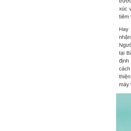
trướ
xúc 
tiêm
Hay 
nhận
Người
tại 
định
cách 
thiện
máy 