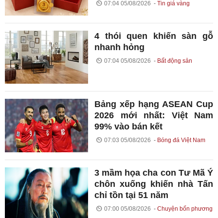
07:04 05/08/2026
Tin giá vàng
4 thói quen khiến sàn gỗ
nhanh hỏng
07:04 05/08/2026
Bất động sản
Bảng xếp hạng ASEAN Cup
2026 mới nhất: Việt Nam
99% vào bán kết
07:03 05/08/2026
Bóng đá Việt Nam
3 mầm họa cha con Tư Mã Ý
chôn xuống khiến nhà Tấn
chỉ tồn tại 51 năm
07:00 05/08/2026
Chuyện bốn phương