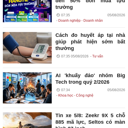
đến 50% đón mùa tựu
trường
07:35 05/08/2026
Doanh nghiệp - Doanh nhân
Cách đo huyết áp tại nhà
giúp phát hiện sớm bất
thường
07:35 05/08/2026
Tư vấn
AI 'khuấy đảo' nhóm Big
Tech trong quý 2/2026
07:34 05/08/2026
Khoa học - Công nghệ
Tin xe 5/8: Zeekr 9X 5 chỗ
885 mã lực, Seltos có màn