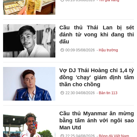
06:20 05/08/2026
Tin giá vàng
Cầu thủ Thái Lan bị sét
đánh tử vong khi đang thi
đấu
00:09 05/08/2026
Hậu trường
Vợ DJ Thái Hoàng chi 1,4 tỷ
đồng 'chạy' giám định tâm
thần cho chồng
22:30 04/08/2026
Bản tin 113
Cầu thủ Myanmar ăn mừng
bằng tấm ảnh với ngôi sao
Man Utd
22:25 04/08/2026
Bóng đá Việt Nam