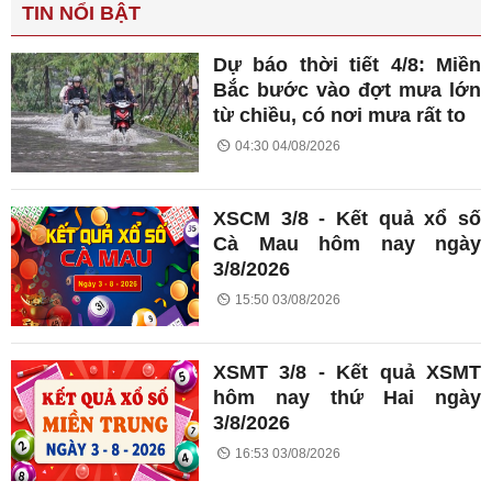
TIN NỔI BẬT
Dự báo thời tiết 4/8: Miền
Bắc bước vào đợt mưa lớn
từ chiều, có nơi mưa rất to
04:30 04/08/2026
XSCM 3/8 - Kết quả xổ số
Cà Mau hôm nay ngày
3/8/2026
15:50 03/08/2026
XSMT 3/8 - Kết quả XSMT
hôm nay thứ Hai ngày
3/8/2026
16:53 03/08/2026