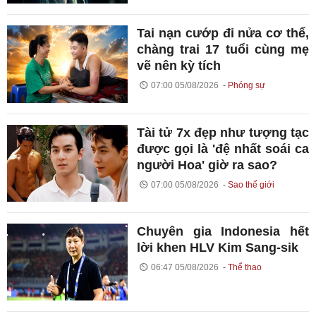
Tai nạn cướp đi nửa cơ thể,
chàng trai 17 tuổi cùng mẹ
vẽ nên kỳ tích
07:00 05/08/2026
Phóng sự
Tài tử 7x đẹp như tượng tạc
được gọi là 'đệ nhất soái ca
người Hoa' giờ ra sao?
07:00 05/08/2026
Sao thế giới
Chuyên gia Indonesia hết
lời khen HLV Kim Sang-sik
06:47 05/08/2026
Thể thao