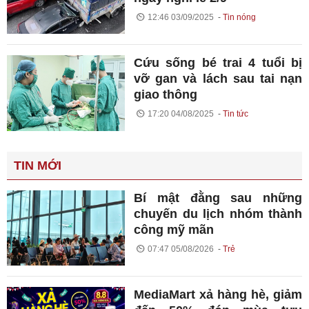
12:46 03/09/2025
Tin nóng
Cứu sống bé trai 4 tuổi bị
vỡ gan và lách sau tai nạn
giao thông
17:20 04/08/2025
Tin tức
TIN MỚI
Bí mật đằng sau những
chuyến du lịch nhóm thành
công mỹ mãn
07:47 05/08/2026
Trẻ
MediaMart xả hàng hè, giảm