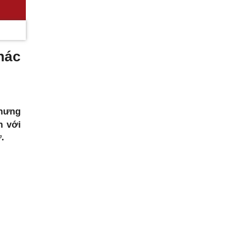
hác
nhưng
n với
.