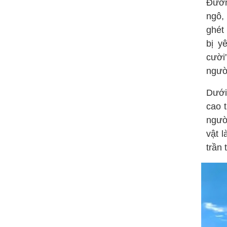
Đườn
ngô,
ghét 
bị y
cười
người
Dưới
cao 
người
vật 
trần 