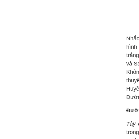
Nhắc
hình
trắn
và S
Khôn
thuy
Huyề
Đườ
Đườn
Tây 
tron