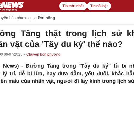
Tin mới nhất
Tin nổi bật
uyện bốn phương
Đời sống
ờng Tăng thật trong lịch sử k
n vật của 'Tây du ký' thế nào?
00 09/07/2025
Chuyện bốn phương
C News) -
Đường Tăng trong "Tây du ký" từ bi 
u lý trí, dễ bị lừa, hay dựa dẫm, yếu đuối, khác hẳ
ên mẫu của nhân vật, người đi lấy kinh trong lịch sử