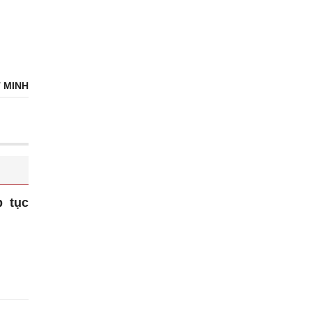
 MINH
p tục