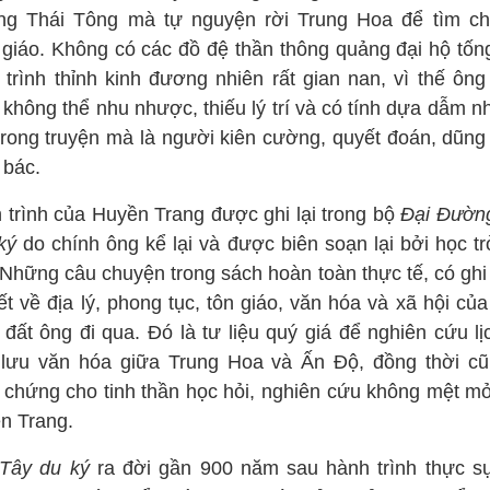
g Thái Tông mà tự nguyện rời Trung Hoa để tìm ch
 giáo. Không có các đồ đệ thần thông quảng đại hộ tốn
 trình thỉnh kinh đương nhiên rất gian nan, vì thế ông
 không thể nhu nhược, thiếu lý trí và có tính dựa dẫm n
trong truyện mà là người kiên cường, quyết đoán, dũng
 bác.
 trình của Huyền Trang được ghi lại trong bộ
Đại Đườn
ký
do chính ông kể lại và được biên soạn lại bởi học tr
 Những câu chuyện trong sách hoàn toàn thực tế, có ghi
iết về địa lý, phong tục, tôn giáo, văn hóa và xã hội củ
 đất ông đi qua. Đó là tư liệu quý giá để nghiên cứu lị
 lưu văn hóa giữa Trung Hoa và Ấn Độ, đồng thời cũ
 chứng cho tinh thần học hỏi, nghiên cứu không mệt mỏ
n Trang.
Tây du ký
ra đời gần 900 năm sau hành trình thực s