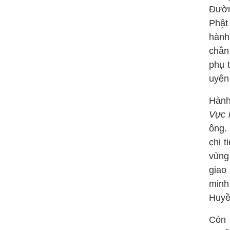
Đườn
Phật
hành
chắn
phụ 
uyên
Hành
Vực 
ông.
chi t
vùng
giao
minh
Huyề
Còn