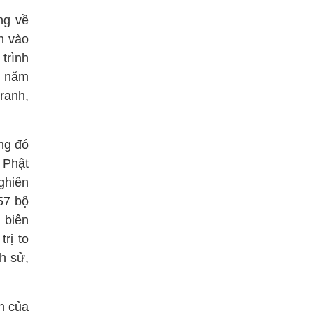
ng về
n vào
trình
7 năm
tranh,
ng đó
 Phật
ghiên
57 bộ
 biên
rị to
h sử,
h của