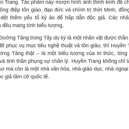
n Trang. Tác phẩm này mượn hình ảnh thỉnh kinh để c
hông điệp tôn giáo, đạo đức và chính trị thời Minh, đồn
 dệt thêm yếu tố kỳ ảo để hấp dẫn độc giả. Các nhâ
h đều mang tính biểu tượng.
Đường Tăng trong
Tây du ký
là một nhân vật được thần 
để phục vụ mục tiêu nghệ thuật và tôn giáo, thì Huyền 
ờng Tăng thật – là một biểu tượng của tri thức, lòng
và tinh thần phụng sự chân lý. Huyền Trang không chỉ l
sư mà còn là một nhà văn hóa, nhà giáo dục, nhà ngoại 
c giả tầm cỡ quốc tế.