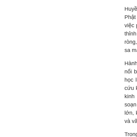
Huyề
Phật
việc
thỉn
ròng,
sa m
Hành
nổi 
học 
cứu 
kinh
soạn
lớn,
và v
Tron