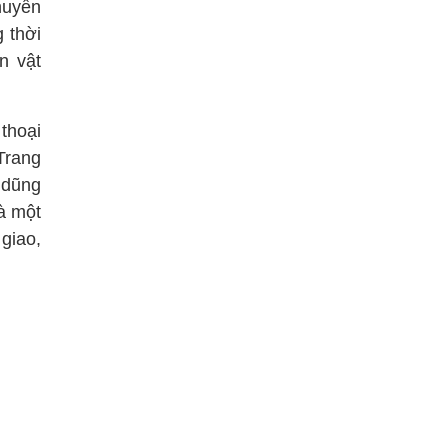
huyển
g thời
n vật
thoại
Trang
 dũng
à một
giao,