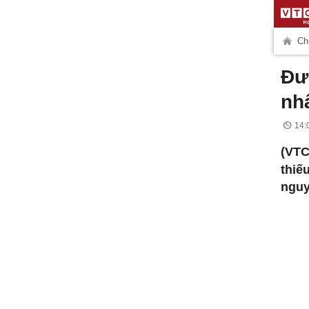
Ch
Đư
nhâ
14:
(VT
thiế
nguy