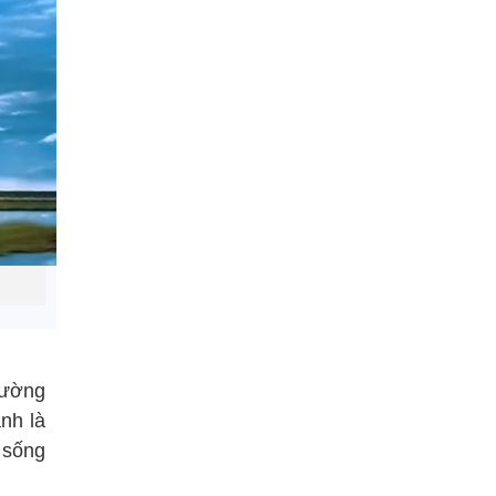
Đường
anh là
 sống