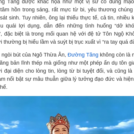
g Tăng được khắc họa như một vị sư có dung mạo
 tâm hồn trong sáng, rất mực từ bi, yêu thương chúng 
sát sinh. Tuy nhiên, ông lại thiếu thực tế, cả tin, nhiều 
êu quái lợi dụng, dẫn đến những tình huống “dở kh
”, đặc biệt là trong mối quan hệ với đệ tử Tôn Ngộ Kh
 thường bị hiểu lầm và suýt bị trục xuất vì “ra tay quá đ
 ngòi bút của Ngô Thừa Ân,
Đường Tăng
không còn là m
tăng bản lĩnh thép mà giống như một phép ẩn dụ tôn giá
 đại diện cho lòng tin, lòng từ bi tuyệt đối, và cũng l
làm nổi bật sự mâu thuẫn giữa lý tưởng đạo đức và hiện
thế.