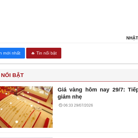
NHẬT
in mới nhất
🔥 Tin nổi bật
 NỔI BẬT
Giá vàng hôm nay 29/7: Tiế
giảm nhẹ
06:33 29/07/2026