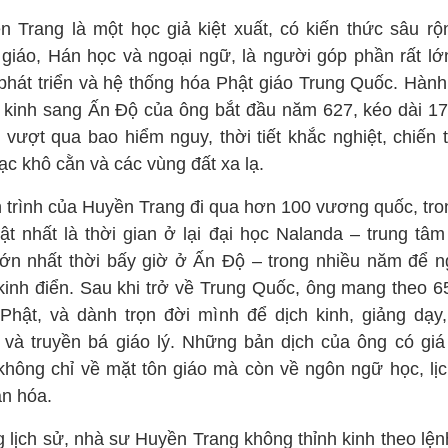
n Trang là một học giả kiệt xuất, có kiến thức sâu rộ
 giáo, Hán học và ngoại ngữ, là người góp phần rất lớ
 phát triển và hệ thống hóa Phật giáo Trung Quốc. Hành 
h kinh sang Ấn Độ của ông bắt đầu năm 627, kéo dài 1
 vượt qua bao hiểm nguy, thời tiết khắc nghiệt, chiến 
ạc khô cằn và các vùng đất xa lạ.
 trình của Huyền Trang đi qua hơn 100 vương quốc, tro
bật nhất là thời gian ở lại đại học Nalanda – trung tâm
lớn nhất thời bấy giờ ở Ấn Độ – trong nhiều năm để n
kinh điển. Sau khi trở về Trung Quốc, ông mang theo 6
 Phật, và dành trọn đời mình để dịch kinh, giảng dạy,
 và truyền bá giáo lý. Những bản dịch của ông có giá t
 không chỉ về mặt tôn giáo mà còn về ngôn ngữ học, lịc
ăn hóa.
g lịch sử, nhà sư Huyền Trang không thỉnh kinh theo lện