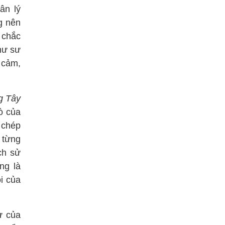
ân lý
g nên
 chắc
hư sư
 cảm,
g Tây
ò của
 chép
a từng
ch sử
ng là
i của
ự của