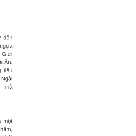
y đến
 ngựa
 Giới
a Ân.
 tiểu
 Ngài
i nhà
à một
phẩm,