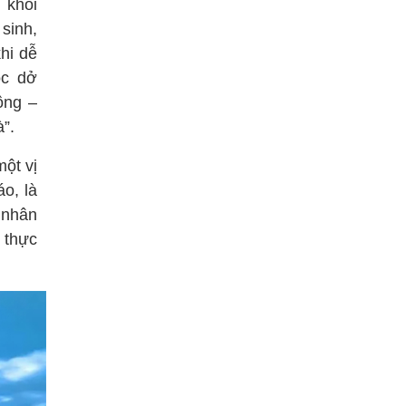
 khôi
sinh,
khi dễ
óc dở
ông –
à”.
ột vị
o, là
à nhân
 thực