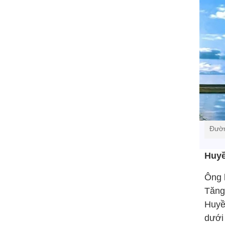
Đườn
Huyề
Ông 
Tăng 
Huyề
dưới