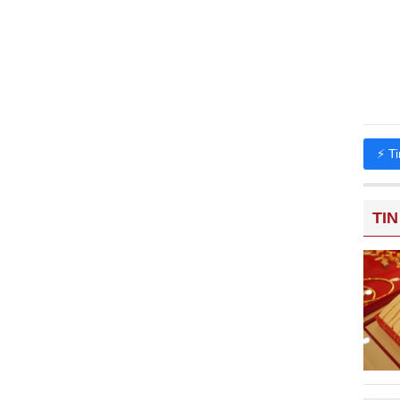
⚡ T
TIN