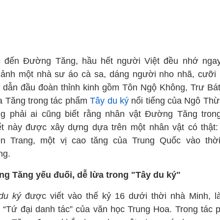
 đến Đường Tăng, hầu hết người Việt đều nhớ nga
 ảnh một nhà sư áo cà sa, dáng người nho nhã, cưỡi
g dẫn đầu đoàn thỉnh kinh gồm Tôn Ngộ Không, Trư Bát
a Tăng trong tác phẩm
Tây du ký
nổi tiếng của Ngô Thừ
g phải ai cũng biết rằng nhân vật Đường Tăng trong
ết này được xây dựng dựa trên một nhân vật có thật:
n Trang, một vị cao tăng của Trung Quốc vào thờ
ng.
g Tăng yếu đuối, dễ lừa trong "Tây du ký"
du ký
được viết vào thế kỷ 16 dưới thời nhà Minh, l
g “Tứ đại danh tác” của văn học Trung Hoa. Trong tác 