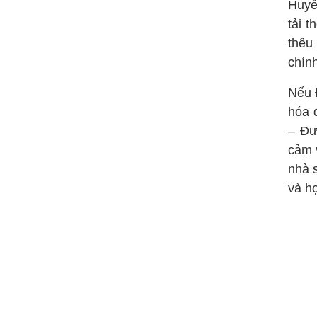
Huyề
tải t
thêu
chín
Nếu 
hóa 
– Đư
cảm 
nhà 
và họ