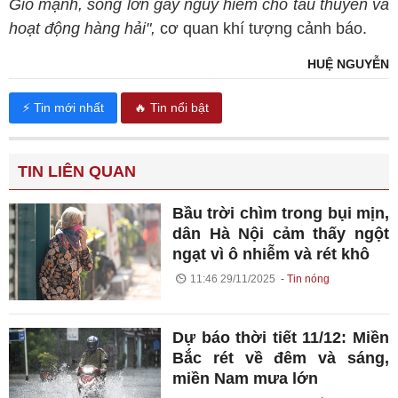
Gió mạnh, sóng lớn gây nguy hiểm cho tàu thuyền và
hoạt động hàng hải",
cơ quan khí tượng cảnh báo.
HUỆ NGUYỄN
⚡ Tin mới nhất
🔥 Tin nổi bật
TIN LIÊN QUAN
Bầu trời chìm trong bụi mịn,
dân Hà Nội cảm thấy ngột
ngạt vì ô nhiễm và rét khô
11:46 29/11/2025
Tin nóng
Dự báo thời tiết 11/12: Miền
Bắc rét về đêm và sáng,
miền Nam mưa lớn