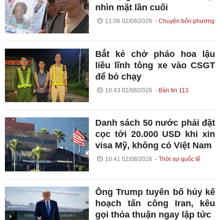
nhìn mặt lần cuối
11:06 02/08/2026
Chuyện bốn phương
Bắt kẻ chở pháo hoa lậu
liều lĩnh tông xe vào CSGT
để bỏ chạy
10:43 02/08/2026
Bản tin 113
Danh sách 50 nước phải đặt
cọc tới 20.000 USD khi xin
visa Mỹ, không có Việt Nam
10:41 02/08/2026
Thời sự quốc tế
Ông Trump tuyên bố hủy kế
hoạch tấn công Iran, kêu
gọi thỏa thuận ngay lập tức