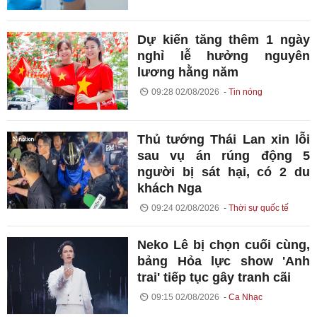
Dự kiến tăng thêm 1 ngày
nghỉ lễ hưởng nguyên
lương hằng năm
09:28 02/08/2026
Tin nóng
Thủ tướng Thái Lan xin lỗi
sau vụ án rúng động 5
người bị sát hại, có 2 du
khách Nga
09:24 02/08/2026
Thời sự quốc tế
Neko Lê bị chọn cuối cùng,
bảng Hỏa lực show 'Anh
trai' tiếp tục gây tranh cãi
09:15 02/08/2026
Ca Nhạc