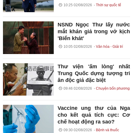
10:25 02/08/2026
Thời sự quốc tế
NSND Ngọc Thư lấy nước
mắt khán giả trong vở kịch
'Biển khát'
10:05 02/08/2026
Văn hóa - Giải trí
Thư viện 'ấm lòng' nhất
Trung Quốc dựng tượng tri
ân độc giả đặc biệt
09:46 02/08/2026
Chuyện bốn phương
Vaccine ung thư của Nga
cho kết quả tích cực: Cơ
chế hoạt động ra sao?
09:30 02/08/2026
Bệnh và thuốc