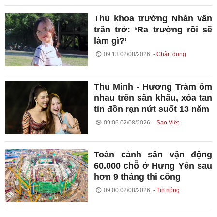
Thủ khoa trường Nhân văn
trăn trở: ‘Ra trường rồi sẽ
làm gì?’
09:13 02/08/2026
Chân dung
Thu Minh - Hương Tràm ôm
nhau trên sân khấu, xóa tan
tin đồn rạn nứt suốt 13 năm
09:06 02/08/2026
Sao Việt
Toàn cảnh sân vận động
60.000 chỗ ở Hưng Yên sau
hơn 9 tháng thi công
09:00 02/08/2026
Tin nóng