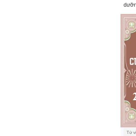
dưỡn
Tử v