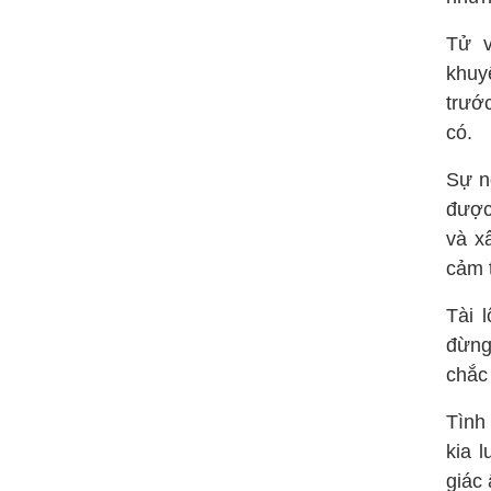
Tử v
khuy
trướ
có.
Sự n
được
và x
cảm 
Tài 
đừng
chắc
Tình
kia 
giác