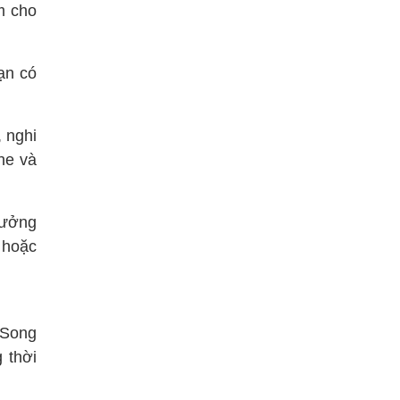
m cho
ạn có
 nghi
he và
hưởng
 hoặc
 Song
 thời
.