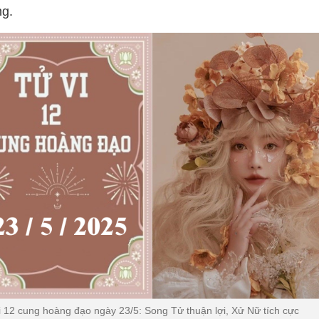
g.
i 12 cung hoàng đạo ngày 23/5: Song Tử thuận lợi, Xử Nữ tích cực