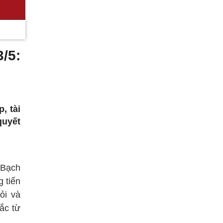
/5:
, tài
quyết
 Bạch
 tiến
ỏi và
ắc từ