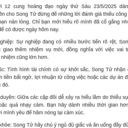
i 12 cung hoàng đạo ngày thứ Sáu 23/5/2025 dàn
ên cho Song Tử đừng để những lời đánh giá thiếu công
bạn nản lòng. Chỉ bạn mới hiểu rõ mình đã cố gắng nh
để có được ngày hôm nay.
ghiệp: Sự nghiệp đang có nhiều bước tiến rõ rệt, So
 giao thêm nhiệm vụ mới, đồng nghĩa với việc vai t
h nhiệm cũng lớn hơn.
lộc: Tình hình tài chính có sự khởi sắc, Song Tử nhận
n tiền bất ngờ, lợi nhuận từ công việc hoặc các dự án đ
c đó.
 duyên: Giữa các cặp đôi dễ xảy ra hiểu lầm do thiếu sự
oặc quá nhạy cảm. Bạn hãy dành nhiều thời gian hơ
i mình yêu để hâm nóng lại cảm xúc.
khỏe: Song Tử hãy chú ý ngủ đủ giấc và ăn uống đầy đủ