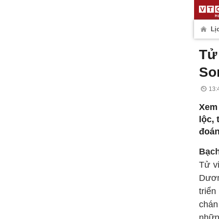
Lịc
Tử
So
13:
Xem 
lộc,
đoán
Bạch
Tử v
Dươn
triể
chán
nhữn