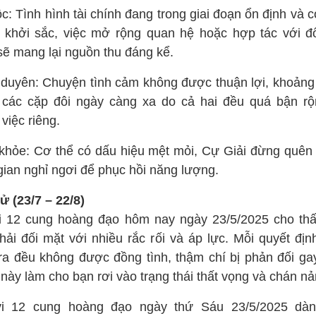
ộc: Tình hình tài chính đang trong giai đoạn ổn định và 
 khởi sắc, việc mở rộng quan hệ hoặc hợp tác với đố
sẽ mang lại nguồn thu đáng kể.
 duyên: Chuyện tình cảm không được thuận lợi, khoảng
 các cặp đôi ngày càng xa do cả hai đều quá bận rộ
việc riêng.
khỏe: Cơ thể có dấu hiệu mệt mỏi, Cự Giải đừng quên
gian nghỉ ngơi để phục hồi năng lượng.
ử (23/7 – 22/8)
i 12 cung hoàng đạo hôm nay ngày 23/5/2025 cho th
hải đối mặt với nhiều rắc rối và áp lực. Mỗi quyết địn
ra đều không được đồng tình, thậm chí bị phản đối gay
này làm cho bạn rơi vào trạng thái thất vọng và chán nả
i 12 cung hoàng đạo ngày thứ Sáu 23/5/2025 dàn