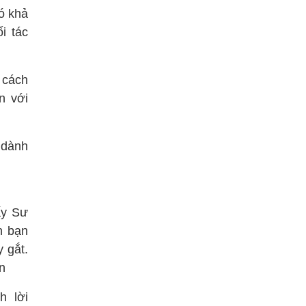
có khả
i tác
 cách
n với
 dành
ấy Sư
h bạn
 gắt.
n
h lời