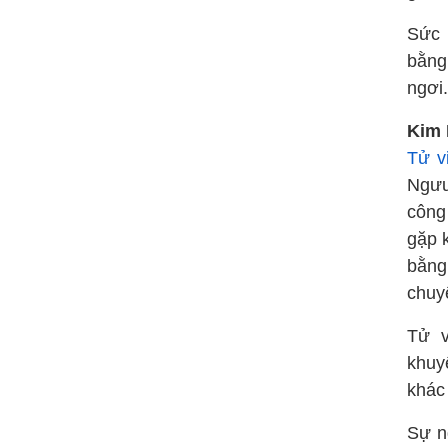
Sức 
bằng
ngơi
Kim 
Tử v
Ngưu
công 
gặp 
bằng
chuy
Tử v
khuy
khác 
Sự n