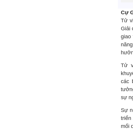
Cự Gi
Tử v
Giải 
giao 
năng
hưởn
Tử v
khuy
các 
tưởn
sự n
Sự n
triể
mối q