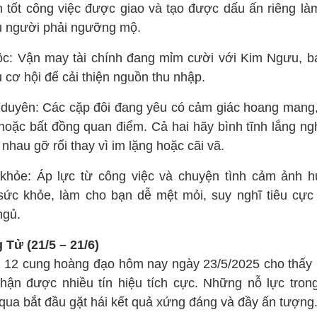
h tốt công việc được giao và tạo được dấu ấn riêng là
u người phải ngưỡng mộ.
lộc: Vận may tài chính đang mỉm cười với Kim Ngưu, b
 cơ hội để cải thiện nguồn thu nhập.
 duyên: Các cặp đôi đang yêu có cảm giác hoang mang,
hoặc bất đồng quan điểm. Cả hai hãy bình tĩnh lắng ng
nhau gỡ rối thay vì im lặng hoặc cãi vã.
khỏe: Áp lực từ công việc và chuyện tình cảm ảnh 
sức khỏe, làm cho bạn dễ mệt mỏi, suy nghĩ tiêu cực
ngủ.
 Tử (21/5 – 21/6)
i 12 cung hoàng đạo hôm nay ngày 23/5/2025 cho thấy
hận được nhiều tín hiệu tích cực. Những nỗ lực trong
 qua bắt đầu gặt hái kết quả xứng đáng và đầy ấn tượng