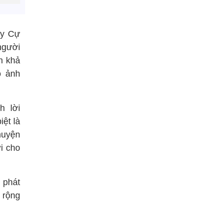
ấy Cự
 người
nh khả
ó ảnh
h lời
ệt là
huyện
i cho
 phát
 rộng