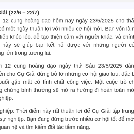
ải (22/6 – 22/7)
i 12 cung hoàng đạo hôm nay ngày 23/5/2025 cho th
có một ngày thuận lợi với nhiều cơ hội mới. Bạn vốn là
tiếp khéo léo, dễ tạo thiện cảm với người khác, và chí
 này sẽ giúp bạn kết nối được với những người c
g lớn trong tương lai.
i 12 cung hoàng đạo ngày thứ Sáu 23/5/2025 dàn
ên cho Cự Giải đừng bỏ lỡ những cơ hội giao lưu, đặc bi
buổi gặp mặt có tính chất công việc. Một cuộc trò c
g chừng bình thường sẽ mở ra hướng đi hoàn toàn mớ
ghiệp.
ghiệp: Thời điểm này rất thuận lợi để Cự Giải tập trung
n sự nghiệp. Bạn đang đứng trước nhiều cơ hội tốt để mở
uan hệ và tìm kiếm đối tác tiềm năng.