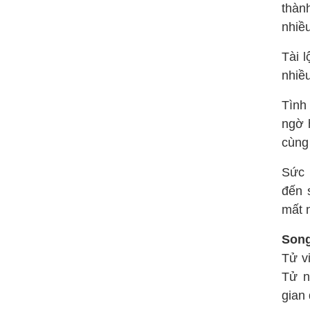
thàn
nhiề
Tài 
nhiều
Tình
ngờ 
cùng 
Sức 
đến 
mất 
Song
Tử v
Tử n
gian