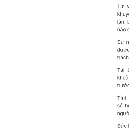
Tử v
khuy
làm 
nào 
Sự n
được
trác
Tài 
khoả
trướ
Tình
sẻ h
ngườ
Sức 