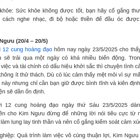
khỏe: Sức khỏe không được tốt, bạn hãy cố gắng thư
 cách nghe nhạc, đi bộ hoặc thiền để đầu óc được
.
Ngưu (20/4 – 20/5)
i 12 cung hoàng đạo
hôm nay ngày 23/5/2025 cho thấ
 sẽ trải qua một ngày có khá nhiều biến động. Tron
việc và tài chính có dấu hiệu khởi sắc thì chuyện tình c
không ít thử thách. Dù có lúc cảm thấy mệt mỏi vì sự mấ
 này nhưng chỉ cần bạn giữ được bình tĩnh và kiên định
ện sẽ dần ổn định.
i 12 cung hoàng đạo ngày thứ Sáu 23/5/2025 dàn
ên cho Kim Ngưu đừng để những lời nói tiêu cực từ 
làm lung lay tinh thần và nên cố gắng kiểm soát cảm xú
ghiệp: Quá trình làm việc vô cùng thuận lợi, Kim Ngưu