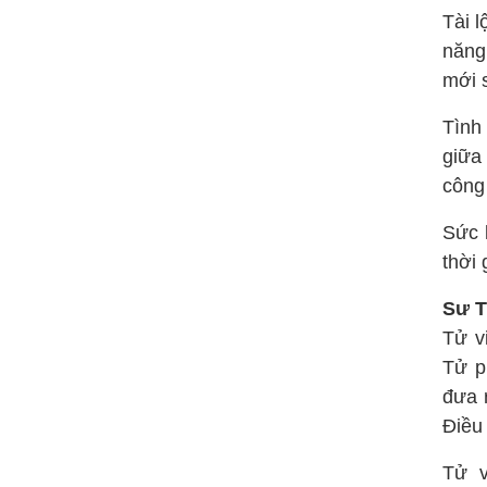
Tài l
năng
mới 
Tình
giữa
công 
Sức 
thời 
Sư T
Tử v
Tử p
đưa 
Điều 
Tử v