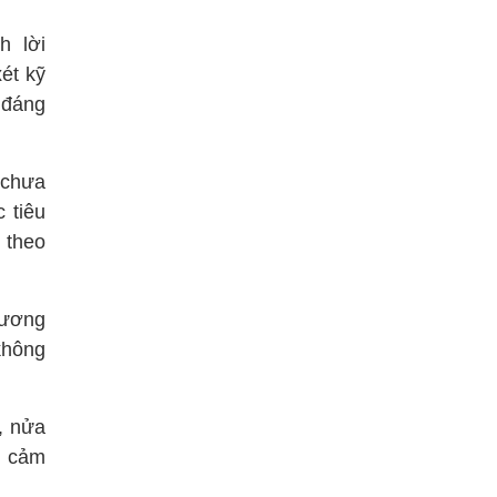
h lời
ét kỹ
 đáng
 chưa
 tiêu
 theo
Dương
không
, nửa
n cảm