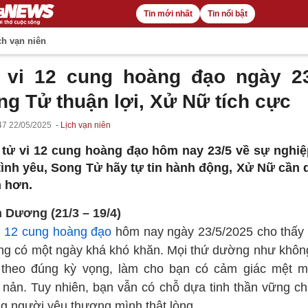
Tin mới nhất
Tin nổi bật
h vạn niên
 vi 12 cung hoàng đạo ngày 23
ng Tử thuận lợi, Xử Nữ tích cực
47 22/05/2025
Lịch vạn niên
tử vi 12 cung hoàng đạo hôm nay 23/5 về sự nghiệp
 tình yêu, Song Tử hãy tự tin hành động, Xử Nữ cần 
 hơn.
 Dương (21/3 – 19/4)
i
12 cung hoàng đạo
hôm nay ngày 23/5/2025 cho thấy
g có một ngày khá khó khăn. Mọi thứ dường như không
n theo đúng kỳ vọng, làm cho bạn có cảm giác mệt m
 nản. Tuy nhiên, bạn vẫn có chỗ dựa tinh thần vững ch
g người yêu thương mình thật lòng.