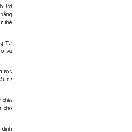
h lời
 bằng
ư thế
ng Tử
rò và
 được
ầu tư
 chia
n cho
 dinh