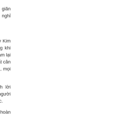
 giãn
 nghỉ
y Kim
g khi
ảm lại
t cân
, mọi
h lời
người
c.
 hoàn