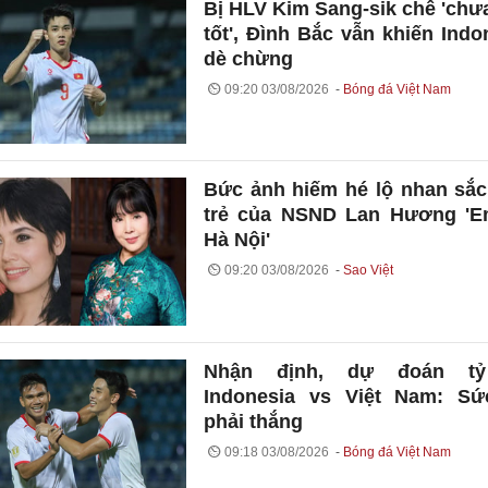
Bị HLV Kim Sang-sik chê 'chư
tốt', Đình Bắc vẫn khiến Indo
dè chừng
09:20 03/08/2026
Bóng đá Việt Nam
Bức ảnh hiếm hé lộ nhan sắc
trẻ của NSND Lan Hương 'E
Hà Nội'
09:20 03/08/2026
Sao Việt
Nhận định, dự đoán t
Indonesia vs Việt Nam: Sứ
phải thắng
09:18 03/08/2026
Bóng đá Việt Nam