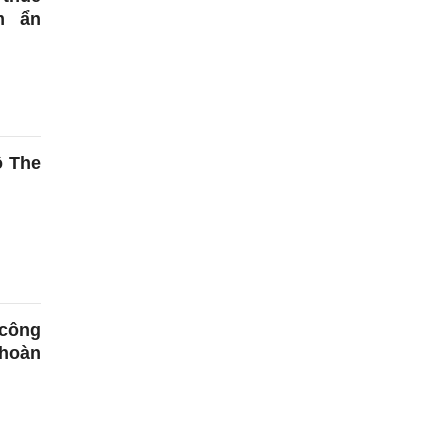
m ẩn
ộ The
 công
 hoàn