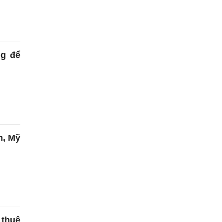
ng để
n, Mỹ
thuê