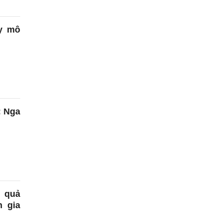
uy mô
: Nga
t quả
 gia