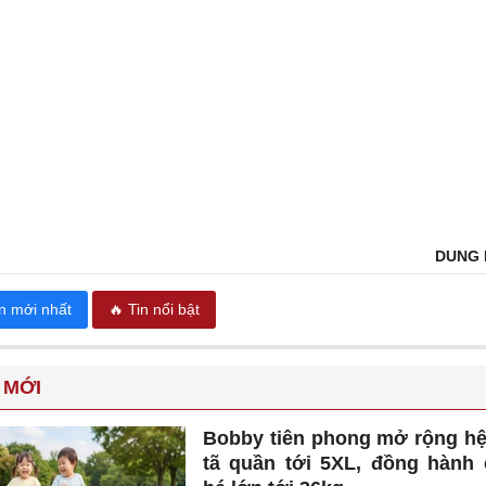
DUNG 
in mới nhất
🔥 Tin nổi bật
 MỚI
Bobby tiên phong mở rộng hệ
tã quần tới 5XL, đồng hành