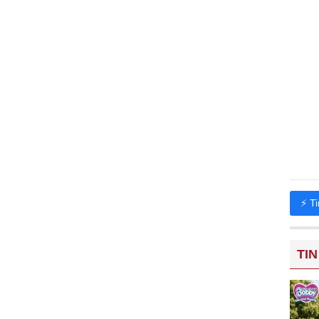
⚡ T
TIN