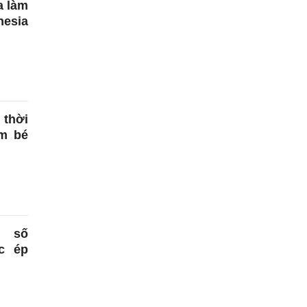
a làm
nesia
 thời
m bé
ỷ số
c ép