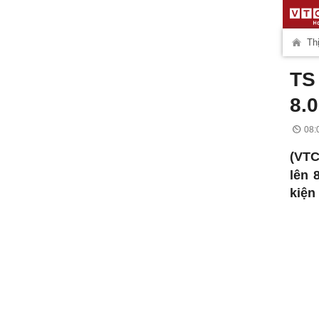
Thị
TS
8.
08:
(VTC
lên 
kiện