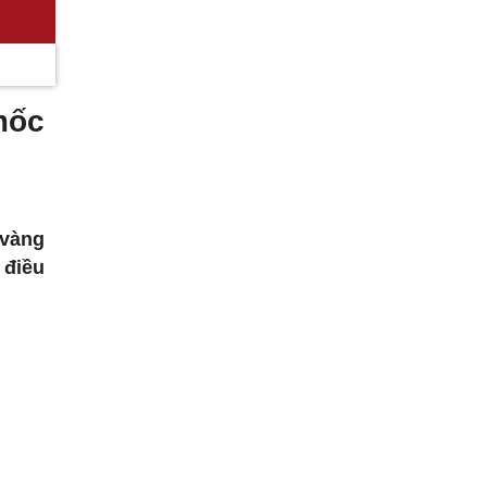
mốc
 vàng
 điều