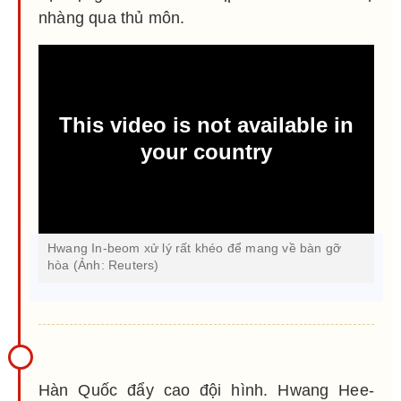
nhàng qua thủ môn.
Hwang In-beom xử lý rất khéo để mang về bàn gỡ
hòa (Ảnh: Reuters)
Hàn Quốc đẩy cao đội hình. Hwang Hee-