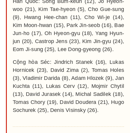
Hàn Quốc: Song Bum-keun (12), Jo Hyeon-
woo (21), Kim Tae-hyeon (5), Cho Gue-sung
(9), Hwang Hee-chan (11), Cho Wi-je (14),
Kim Moon-hwan (15), Park Jin-seob (16), Bae
Jun-ho (17), Oh Hyeon-gyu (18), Yang Hyun-
jun (20), Castrop Jens (23), Kim Jin-gyu (24),
Eom Ji-sung (25), Lee Dong-gyeong (26).
Cộng hòa Séc: Jindrich Stanek (16), Lukas
Hornicek (23), David Zima (2), Tomas Holes
(3), Vladimir Darida (8), Adam Hlozek (9), Jan
Kuchta (11), Lukas Cerv (12), Mojmir Chytil
(13), David Jurasek (14), Michal Sadilek (18),
Tomas Chory (19), David Doudera (21), Hugo
Sochurek (25), Denis Visinsky (26).