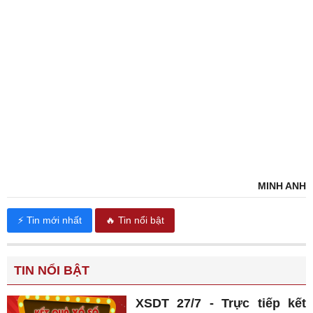
MINH ANH
⚡ Tin mới nhất
🔥 Tin nổi bật
TIN NỔI BẬT
XSDT 27/7 - Trực tiếp kết