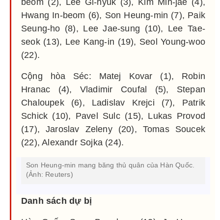
beom (2), Lee Gi-hyuk (3), Kim Min-jae (4),
Hwang In-beom (6), Son Heung-min (7), Paik
Seung-ho (8), Lee Jae-sung (10), Lee Tae-
seok (13), Lee Kang-in (19), Seol Young-woo
(22).
Cộng hòa Séc: Matej Kovar (1), Robin
Hranac (4), Vladimir Coufal (5), Stepan
Chaloupek (6), Ladislav Krejci (7), Patrik
Schick (10), Pavel Sulc (15), Lukas Provod
(17), Jaroslav Zeleny (20), Tomas Soucek
(22), Alexandr Sojka (24).
Son Heung-min mang băng thủ quân của Hàn Quốc.
(Ảnh: Reuters)
Danh sách dự bị