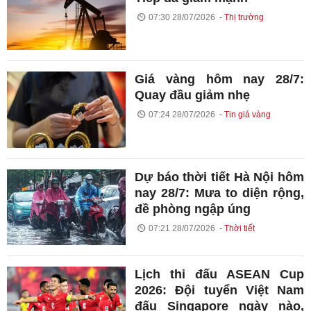
07:30 28/07/2026
Thị trường
Giá vàng hôm nay 28/7:
Quay đầu giảm nhẹ
07:24 28/07/2026
Tin giá vàng
Dự báo thời tiết Hà Nội hôm
nay 28/7: Mưa to diện rộng,
đề phòng ngập úng
07:21 28/07/2026
Thời tiết
Lịch thi đấu ASEAN Cup
2026: Đội tuyển Việt Nam
đấu Singapore ngày nào,