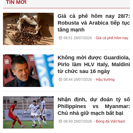
TIN MỚI
Giá cà phê hôm nay 28/7:
Robusta và Arabica tiếp tục
tăng mạnh
08:51 28/07/2026
Giá cà phê hôm nay
Không mời được Guardiola,
Pirlo làm HLV Italy, Maldini
từ chức sau 16 ngày
08:44 28/07/2026
Hậu trường
Nhận định, dự đoán tỷ số
Philippines vs Myanmar:
Chủ nhà giữ mạch bất bại
08:40 28/07/2026
Bóng đá Việt Nam