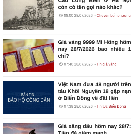
Cầu Long Biên ở Hà Nội
còn có tên gọi nào khác?
08:00 28/07/2026
Chuyện bốn phương
Giá vàng 9999 Mi Hồng hôm
nay 28/7/2026 bao nhiêu 1
chỉ?
07:40 28/07/2026
Tin giá vàng
Việt Nam đưa 48 người trên
tàu Khôi Nguyên 18 gặp nạn
ở Biển Đông về đất liền
07:38 28/07/2026
Tin tức Biển Đông
Giá xăng dầu hôm nay 28/7:
Tiếp đà giảm mạnh