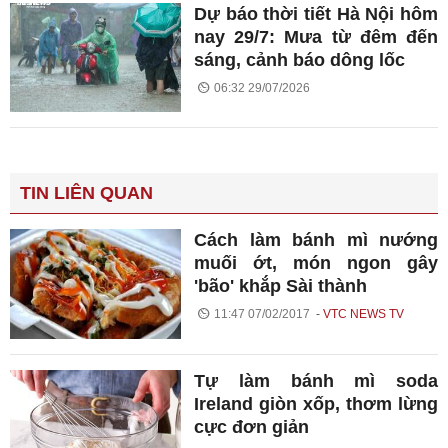
Dự báo thời tiết Hà Nội hôm
nay 29/7: Mưa từ đêm đến
sáng, cảnh báo dông lốc
06:32 29/07/2026
TIN LIÊN QUAN
Cách làm bánh mì nướng
muối ớt, món ngon gây
'bão' khắp Sài thành
11:47 07/02/2017
VTC NEWS TV
Tự làm bánh mì soda
Ireland giòn xốp, thơm lừng
cực đơn giản