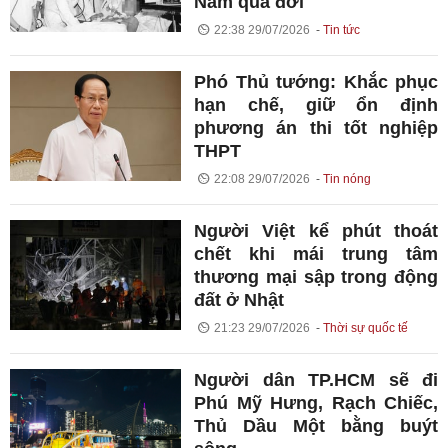
Nam qua đời
22:38 29/07/2026
Tin tức
Phó Thủ tướng: Khắc phục
hạn chế, giữ ổn định
phương án thi tốt nghiệp
THPT
22:08 29/07/2026
Tin nóng
Người Việt kể phút thoát
chết khi mái trung tâm
thương mại sập trong động
đất ở Nhật
21:23 29/07/2026
Thời sự quốc tế
Người dân TP.HCM sẽ đi
Phú Mỹ Hưng, Rạch Chiếc,
Thủ Dầu Một bằng buýt