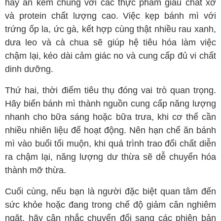
hãy ăn kèm chúng với các thực phẩm giàu chất xơ
và protein chất lượng cao. Việc kẹp bánh mì với
trứng ốp la, ức gà, kết hợp cùng thật nhiều rau xanh,
dưa leo và cà chua sẽ giúp hệ tiêu hóa làm việc
chậm lại, kéo dài cảm giác no và cung cấp đủ vi chất
dinh dưỡng.
Thứ hai, thời điểm tiêu thụ đóng vai trò quan trọng.
Hãy biến bánh mì thành nguồn cung cấp năng lượng
nhanh cho bữa sáng hoặc bữa trưa, khi cơ thể cần
nhiều nhiên liệu để hoạt động. Nên hạn chế ăn bánh
mì vào buổi tối muộn, khi quá trình trao đổi chất diễn
ra chậm lại, năng lượng dư thừa sẽ dễ chuyển hóa
thành mỡ thừa.
Cuối cùng, nếu bạn là người đặc biệt quan tâm đến
sức khỏe hoặc đang trong chế độ giảm cân nghiêm
ngặt, hãy cân nhắc chuyển đổi sang các phiên bản