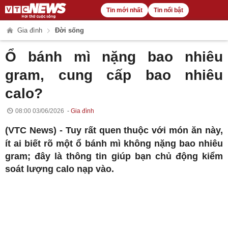
Tin mới nhất
Tin nổi bật
Gia đình
Đời sống
Ổ bánh mì nặng bao nhiêu
gram, cung cấp bao nhiêu
calo?
08:00 03/06/2026
Gia đình
(VTC News) -
Tuy rất quen thuộc với món ăn này,
ít ai biết rõ một ổ bánh mì không nặng bao nhiêu
gram; đây là thông tin giúp bạn chủ động kiểm
soát lượng calo nạp vào.