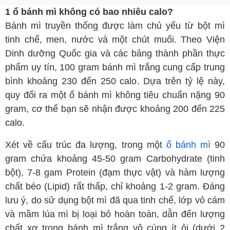
1 ổ bánh mì không có bao nhiêu calo?
Bánh mì truyền thống được làm chủ yếu từ bột mì
tinh chế, men, nước và một chút muối. Theo Viện
Dinh dưỡng Quốc gia và các bảng thành phần thực
phẩm uy tín, 100 gram bánh mì trắng cung cấp trung
bình khoảng 230 đến 250 calo. Dựa trên tỷ lệ này,
quy đổi ra một ổ bánh mì không tiêu chuẩn nặng 90
gram, cơ thể bạn sẽ nhận được khoảng 200 đến 225
calo.
Xét về cấu trúc đa lượng, trong một
ổ bánh mì
90
gram chứa khoảng 45-50 gram Carbohydrate (tinh
bột), 7-8 gam Protein (đạm thực vật) và hàm lượng
chất béo (Lipid) rất thấp, chỉ khoảng 1-2 gram. Đáng
lưu ý, do sử dụng bột mì đã qua tinh chế, lớp vỏ cám
và mầm lúa mì bị loại bỏ hoàn toàn, dẫn đến lượng
chất xơ trong bánh mì trắng vô cùng ít ỏi (dưới 2