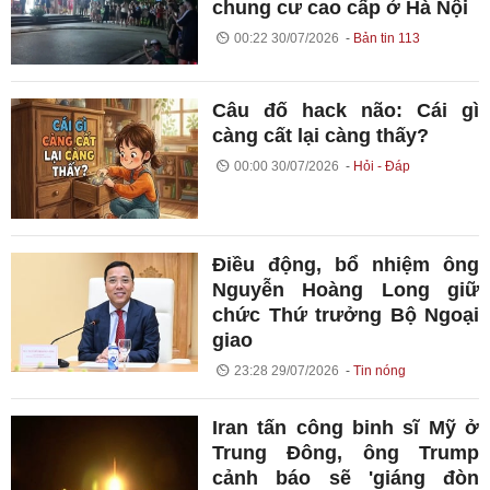
chung cư cao cấp ở Hà Nội
00:22 30/07/2026
Bản tin 113
Câu đố hack não: Cái gì
càng cất lại càng thấy?
00:00 30/07/2026
Hỏi - Đáp
Điều động, bổ nhiệm ông
Nguyễn Hoàng Long giữ
chức Thứ trưởng Bộ Ngoại
giao
23:28 29/07/2026
Tin nóng
Iran tấn công binh sĩ Mỹ ở
Trung Đông, ông Trump
cảnh báo sẽ 'giáng đòn