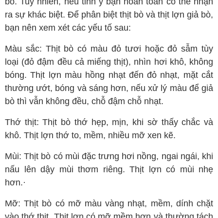
bò. Tuy nhiên, nếu tinh ý bạn hoàn toàn có thể nhận
ra sự khác biệt. Để phân biệt thịt bò và thịt lợn giả bò,
bạn nên xem xét các yếu tố sau:
Màu sắc: Thịt bò có màu đỏ tươi hoặc đỏ sẫm tùy
loại (đỏ đậm đều cả miếng thịt), nhìn hơi khô, không
bóng. Thịt lợn màu hồng nhạt đến đỏ nhạt, mặt cắt
thường ướt, bóng và sáng hơn, nếu xử lý màu để giả
bò thì vẫn không đều, chỗ đậm chỗ nhạt.
Thớ thịt: Thịt bò thớ hẹp, mịn, khi sờ thấy chắc và
khô. Thịt lợn thớ to, mềm, nhiều mỡ xen kẽ.
Mùi: Thịt bò có mùi đặc trưng hơi nồng, ngai ngái, khi
nấu lên dậy mùi thơm riêng. Thịt lợn có mùi nhẹ
hơn.·
Mỡ: Thịt bò có mỡ màu vàng nhạt, mềm, dính chặt
vào thớ thịt. Thịt lợn có mỡ mềm hơn và thường tách