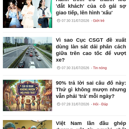
'đắt khách' của cô gái sợ
giao tiếp, lên hình 'xấu'
07:30 31/07/2026
Giới trẻ
Vì sao Cục CSGT đề xuất
dùng làn sát dải phân cách
giữa trên cao tốc để vượt
xe?
07:30 31/07/2026
Tin nóng
90% trả lời sai câu đố này:
Thứ gì không mượn nhưng
vẫn phải 'trả' mỗi ngày?
07:28 31/07/2026
Hỏi - Đáp
Việt Nam lần đầu ghép