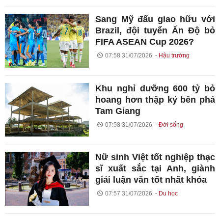
Sang Mỹ đấu giao hữu với
Brazil, đội tuyển Ấn Độ bỏ
FIFA ASEAN Cup 2026?
07:58 31/07/2026
Hậu trường
Khu nghỉ dưỡng 600 tỷ bỏ
hoang hơn thập kỷ bên phá
Tam Giang
07:58 31/07/2026
Đời sống
Nữ sinh Việt tốt nghiệp thạc
sĩ xuất sắc tại Anh, giành
giải luận văn tốt nhất khóa
07:57 31/07/2026
Du học