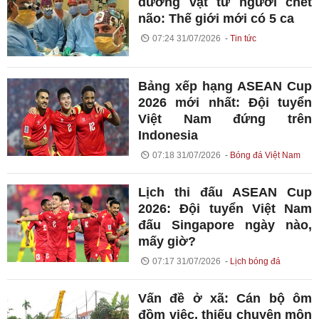
dương vật từ người chết
não: Thế giới mới có 5 ca
07:24 31/07/2026
Tin tức
Bảng xếp hạng ASEAN Cup
2026 mới nhất: Đội tuyển
Việt Nam đứng trên
Indonesia
07:18 31/07/2026
Bóng đá Việt Nam
Lịch thi đấu ASEAN Cup
2026: Đội tuyển Việt Nam
đấu Singapore ngày nào,
mấy giờ?
07:17 31/07/2026
Lịch bóng đá
Vấn đề ở xã: Cán bộ ôm
đồm việc, thiếu chuyên môn