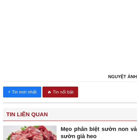
NGUYỆT ÁNH
⚡ Tin mới nhất
🔥 Tin nổi bật
TIN LIÊN QUAN
Mẹo phân biệt sườn non và
sườn già heo