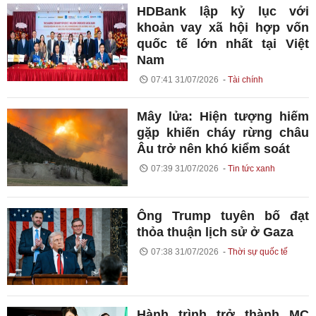
HDBank lập kỷ lục với
khoản vay xã hội hợp vốn
quốc tế lớn nhất tại Việt
Nam
07:41 31/07/2026
Tài chính
Mây lửa: Hiện tượng hiếm
gặp khiến cháy rừng châu
Âu trở nên khó kiểm soát
07:39 31/07/2026
Tin tức xanh
Ông Trump tuyên bố đạt
thỏa thuận lịch sử ở Gaza
07:38 31/07/2026
Thời sự quốc tế
Hành trình trở thành MC