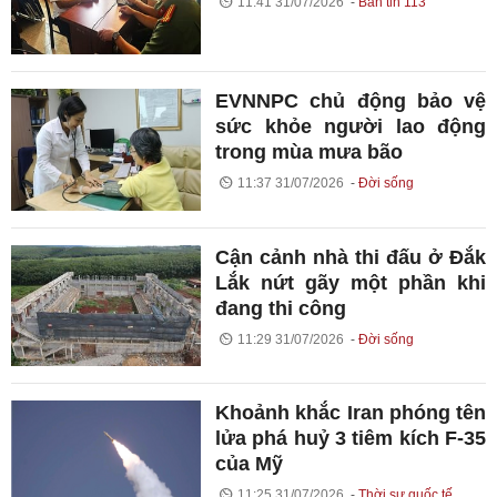
11:41 31/07/2026
Bản tin 113
EVNNPC chủ động bảo vệ
sức khỏe người lao động
trong mùa mưa bão
11:37 31/07/2026
Đời sống
Cận cảnh nhà thi đấu ở Đắk
Lắk nứt gãy một phần khi
đang thi công
11:29 31/07/2026
Đời sống
Khoảnh khắc Iran phóng tên
lửa phá huỷ 3 tiêm kích F-35
của Mỹ
11:25 31/07/2026
Thời sự quốc tế