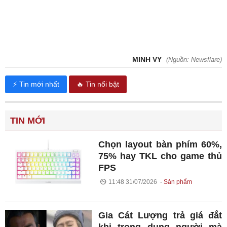
MINH VY
(Nguồn: Newsflare)
⚡ Tin mới nhất
🔥 Tin nổi bật
TIN MỚI
Chọn layout bàn phím 60%,
75% hay TKL cho game thủ
FPS
11:48 31/07/2026
Sản phẩm
Gia Cát Lượng trả giá đắt