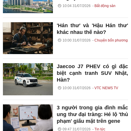
10:04 31/07/2026
Bất động sản
'Hán thư' và 'Hậu Hán thư'
khác nhau thế nào?
10:00 31/07/2026
Chuyện bốn phương
Jaecoo J7 PHEV có gì đặc
biệt cạnh tranh SUV Nhật,
Hàn?
10:00 31/07/2026
VTC NEWS TV
3 người trong gia đình mắc
ung thư đại tràng: Hé lộ 'thủ
phạm' giấu mặt trên gene
09:47 31/07/2026
Tin tức