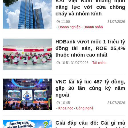
KAI Việt Nam khẳng định
năng lực với cửa chống
cháy và nhôm kính
11:00 31/07/2026
Doanh nghiệp - Doanh nhân
HDBank vượt mốc 1 triệu tỷ
đồng tài sản, ROE 25,4%
thuộc nhóm cao nhất
10:51 31/07/2026
Tài chính
VNG lãi kỷ lục 467 tỷ đồng,
gấp 30 lần cùng kỳ năm
ngoái
10:45 31/07/2026
Khoa học - Công nghệ
Giải đáp câu đố: Cái gì mà