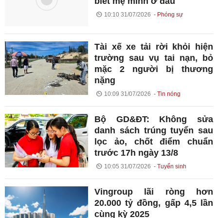
biết mẹ mình ở đâu'
10:10 31/07/2026
Phóng sự
Tài xế xe tải rời khỏi hiện
trường sau vụ tai nạn, bỏ
mặc 2 người bị thương
nặng
10:09 31/07/2026
Tin nóng
Bộ GD&ĐT: Không sửa
danh sách trúng tuyển sau
lọc ảo, chốt điểm chuẩn
trước 17h ngày 13/8
10:05 31/07/2026
Tuyển sinh
Vingroup lãi ròng hơn
20.000 tỷ đồng, gấp 4,5 lần
cùng kỳ 2025