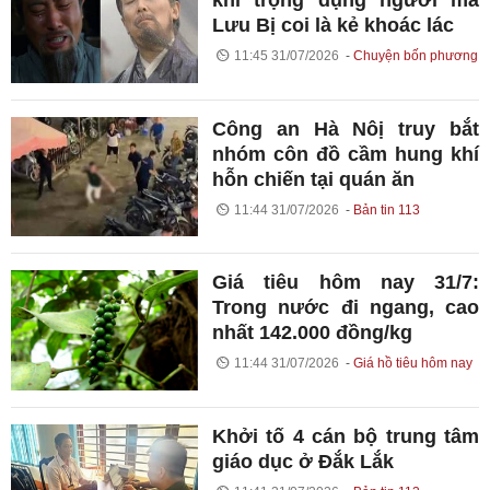
khi trọng dụng người mà
Lưu Bị coi là kẻ khoác lác
11:45 31/07/2026
Chuyện bốn phương
Công an Hà Nôị truy bắt
nhóm côn đồ cầm hung khí
hỗn chiến tại quán ăn
11:44 31/07/2026
Bản tin 113
Giá tiêu hôm nay 31/7:
Trong nước đi ngang, cao
nhất 142.000 đồng/kg
11:44 31/07/2026
Giá hồ tiêu hôm nay
Khởi tố 4 cán bộ trung tâm
giáo dục ở Đắk Lắk