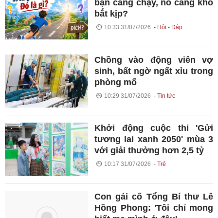
bạn càng chạy, nó càng khó
bắt kịp?
10:33 31/07/2026
Hỏi - Đáp
Chồng vào động viên vợ
sinh, bất ngờ ngất xỉu trong
phòng mổ
10:29 31/07/2026
Tin tức
Khởi động cuộc thi 'Gửi
tương lai xanh 2050' mùa 3
với giải thưởng hơn 2,5 tỷ
10:17 31/07/2026
Trẻ
Con gái cố Tổng Bí thư Lê
Hồng Phong: 'Tôi chỉ mong