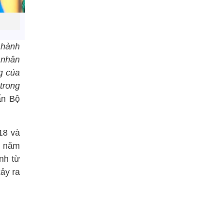
 hành
 nhân
g của
trong
ấn Bộ
18 và
o năm
nh từ
xảy ra