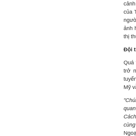
cảnh
của 
ngườ
ảnh 
thị t
Đội 
Quá 
trở 
tuyể
Mỹ vẫ
"Chú
quan
Cách
cùng 
Ngoạ