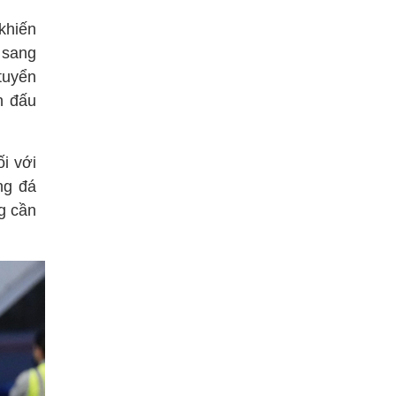
khiến
 sang
tuyển
n đấu
i với
ng đá
g cần