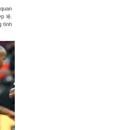
 quan
p lệ.
 tình