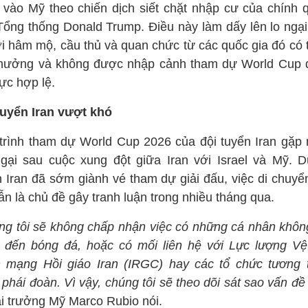
 vào Mỹ theo chiến dịch siết chặt nhập cư của chính 
Tổng thống Donald Trump. Điều này làm dấy lên lo ngại
i hâm mộ, cầu thủ và quan chức từ các quốc gia đó có t
hưởng và không được nhập cảnh tham dự World Cup 
hực hợp lệ.
tuyển Iran vượt khó
trình tham dự World Cup 2026 của đội tuyển Iran gặp 
ngại sau cuộc xung đột giữa Iran với Israel và Mỹ. D
n Iran đã sớm giành vé tham dự giải đấu, việc di chuyể
n là chủ đề gây tranh luận trong nhiều tháng qua.
ng tôi sẽ không chấp nhận việc có những cá nhân không
 đến bóng đá, hoặc có mối liên hệ với Lực lượng Vệ
 mạng Hồi giáo Iran (IRGC) hay các tổ chức tương t
phái đoàn. Vì vậy, chúng tôi sẽ theo dõi sát sao vấn đề
i trưởng Mỹ Marco Rubio nói.