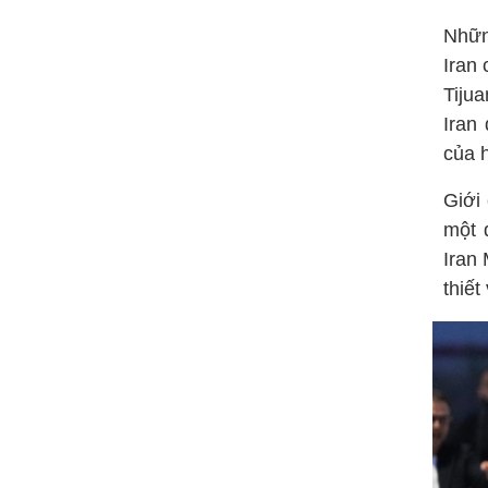
Nhữn
Iran
Tiju
Iran
của 
Giới
một 
Iran
thiết