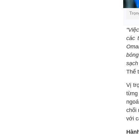
Trọn
"Việ
các 
Omar
bóng
sạch
Thể 
Vị t
từng
ngoá
chối 
với c
Hành