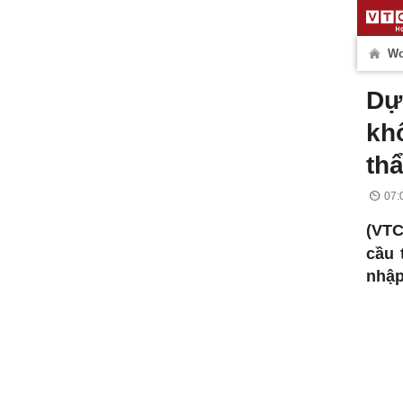
Wo
Dự
kh
th
07:
(VTC
cầu 
nhập