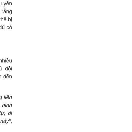
quyền
 rằng
hể bị
dù có
nhiều
ù đội
n đến
 liên
 binh
ự, đi
 này"
,