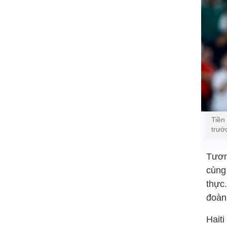
Tiền
trướ
Tươn
cùng 
thực
đoàn
Hait