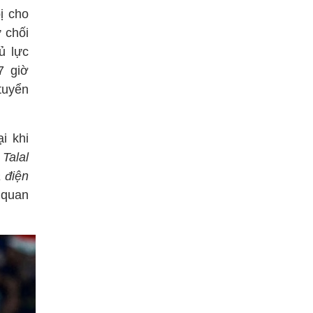
ị cho
ừ chối
ủ lực
7 giờ
tuyển
i khi
Talal
a điện
 quan