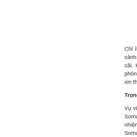
Chỉ 
cảnh
cãi.
phón
xin t
Trọn
Vụ v
Soma
nhiệ
Soma