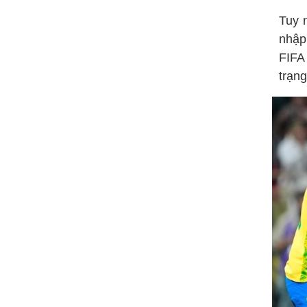
Tuy 
nhập
FIFA
trạng