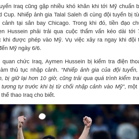
tuyển Iraq cũng gặp nhiều khó khăn khi tới Mỹ chuẩn b
 Cup. Nhiếp ảnh gia Talal Saleh đi cùng đội tuyển bị t
 cảnh tại sân bay Chicago. Trong khi đó, tiền đạo ch
n Hussein phải trải qua cuộc thẩm vấn kéo dài tới 
c khi được phép vào Mỹ. Vụ việc xảy ra ngay khi đội 
 đến Mỹ ngày 6/6.
 quan chức Iraq, Aymen Hussein bị kiểm tra điện thoạ
làm thủ tục nhập cảnh.
“Nhiếp ảnh gia của đội tuyển, 
, bị giữ lại hơn 10 giờ, cũng trải qua quá trình kiểm tr
i tương tự trước khi bị từ chối nhập cảnh vào Mỹ”
, một
thể thao Iraq cho biết.