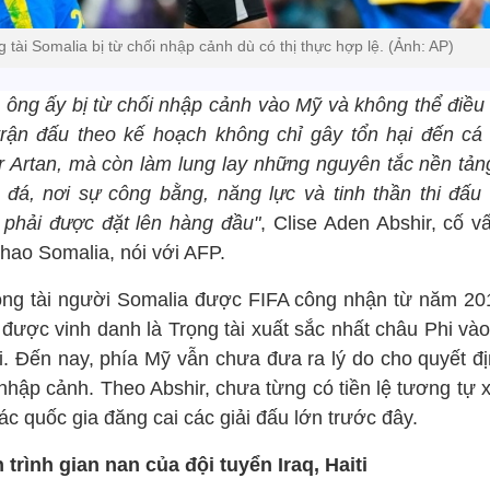
g tài Somalia bị từ chối nhập cảnh dù có thị thực hợp lệ. (Ảnh: AP)
c ông ấy bị từ chối nhập cảnh vào Mỹ và không thể điều
trận đấu theo kế hoạch không chỉ gây tổn hại đến cá
 Artan, mà còn làm lung lay những nguyên tắc nền tản
 đá, nơi sự công bằng, năng lực và tinh thần thi đấu 
 phải được đặt lên hàng đầu"
, Clise Aden Abshir, cố v
thao Somalia, nói với AFP.
rọng tài người Somalia được FIFA công nhận từ năm 20
 được vinh danh là Trọng tài xuất sắc nhất châu Phi và
i. Đến nay, phía Mỹ vẫn chưa đưa ra lý do cho quyết đị
nhập cảnh. Theo Abshir, chưa từng có tiền lệ tương tự 
ác quốc gia đăng cai các giải đấu lớn trước đây.
 trình gian nan của đội tuyển Iraq, Haiti