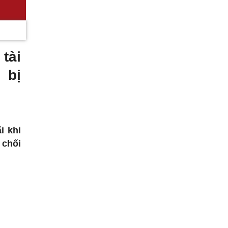
tài
 bị
i khi
 chối