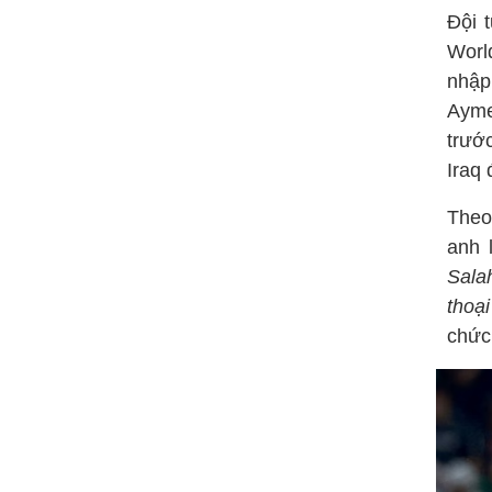
Đội 
World
nhập
Ayme
trướ
Iraq
Theo
anh 
Salah
thoạ
chức 