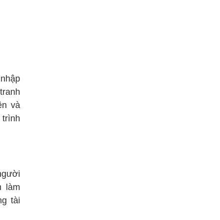
 nhập
tranh
ện và
trình
 người
h làm
g tài