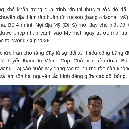
g khó khăn trong quá trình xin thị thực trước đó đã 
 chuyển địa điểm tập huấn từ Tucson (bang Arizona, Mỹ)
ana. Bộ An ninh Nội địa Mỹ (DHS) mới đây cho biết đội 
 được phép nhập cảnh vào Mỹ một ngày trước mỗi trậ
họ tại World Cup 2026.
 chức Iran cho rằng đây là sự đối xử thiếu công bằng đố
đội tuyển tham dự World Cup. Chủ tịch Liên đoàn Bó
 Mehdi Taj cáo buộc Mỹ đang tạo ra những rào cản khôn
 và làm tổn hại nguyên tắc bình đẳng giữa các đội bóng.