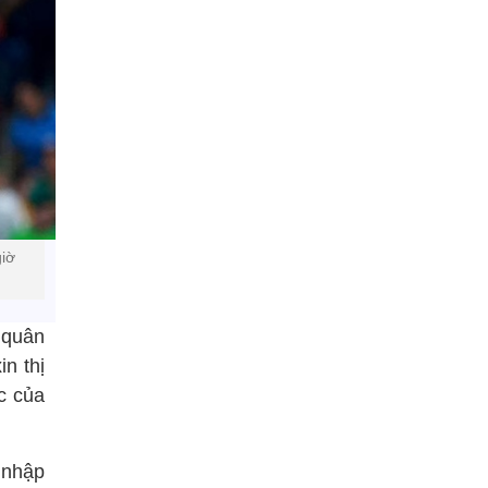
giờ
 quân
in thị
c của
 nhập