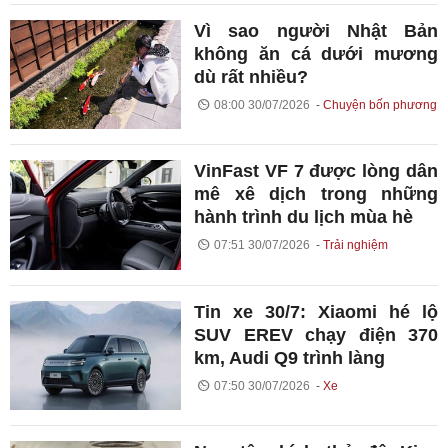
Vì sao người Nhật Bản
không ăn cá dưới mương
dù rất nhiều?
08:00 30/07/2026
Chuyện bốn phương
VinFast VF 7 được lòng dân
mê xê dịch trong những
hành trình du lịch mùa hè
07:51 30/07/2026
Trải nghiệm
Tin xe 30/7: Xiaomi hé lộ
SUV EREV chạy điện 370
km, Audi Q9 trình làng
07:50 30/07/2026
Xe