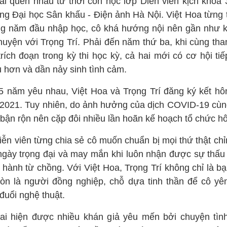
ai quen nhau từ thời còn học lớp Diễn viên kịch khóa 3
ng Đại học Sân khấu - Điện ảnh Hà Nội. Việt Hoa từng ti
g năm đầu nhập học, cô khá hướng nội nên gần như 
chuyện với Trọng Trí. Phải đến năm thứ ba, khi cùng tha
rích đoạn trong kỳ thi học kỳ, cả hai mới có cơ hội ti
u hơn và dần nảy sinh tình cảm.
5 năm yêu nhau, Việt Hoa và Trọng Trí đăng ký kết hô
2021. Tuy nhiên, do ảnh hưởng của dịch COVID-19 cùng
 bận rộn nên cặp đôi nhiều lần hoãn kế hoạch tổ chức hô
iễn viên từng chia sẻ cô muốn chuẩn bị mọi thứ thật chỉ
ngày trọng đại và may mắn khi luôn nhận được sự thấu 
 hành từ chồng. Với Việt Hoa, Trọng Trí không chỉ là bạ
òn là người đồng nghiệp, chỗ dựa tinh thần để cô yê
đuổi nghệ thuật.
ai hiện được nhiều khán giả yêu mến bởi chuyện tìn