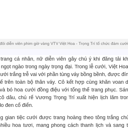
đôi diễn viên phim giờ vàng VTV Việt Hoa - Trọng Trí tổ chức đám cưới
 trang cá nhân, nữ diễn viên gây chú ý khi đăng tải k
ngọt ngào trong ngày trọng đại. Trong lễ cưới, Việt Ho
ưới trắng trễ vai với phần tùng váy bồng bềnh, được đí
 tế trên toàn bộ thân váy. Cô kết hợp cùng khăn voan dà
 và bó hoa cưới đồng điệu với tổng thể trang phục. Sán
cô dâu, chú rể Vương Trọng Trí xuất hiện lịch lãm tro
do đen cổ điển.
g gian tiệc cưới được trang hoàng theo tông trắng ch
nhiều hoa tươi, mang phong cách thanh lịch và sang t