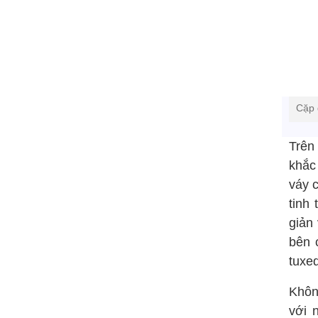
Cặp 
Trên
khắc 
váy c
tinh
giản
bên 
tuxe
Khôn
với 