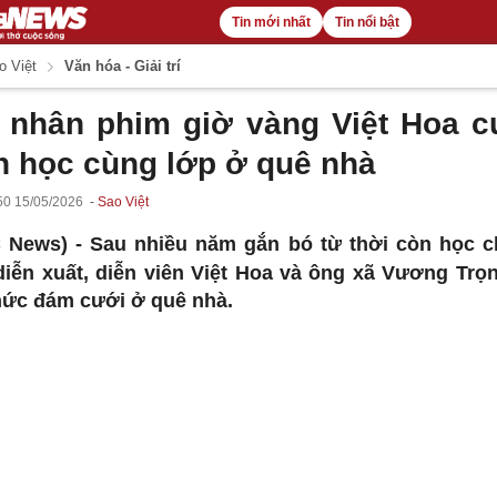
Tin mới nhất
Tin nổi bật
 Việt
Văn hóa - Giải trí
 nhân phim giờ vàng Việt Hoa c
n học cùng lớp ở quê nhà
50 15/05/2026
Sao Việt
 News) -
Sau nhiều năm gắn bó từ thời còn học 
diễn xuất, diễn viên Việt Hoa và ông xã Vương Trọn
hức đám cưới ở quê nhà.