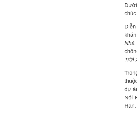
Dưới
chúc 
Diễn
khán
Nhà 
chồn
Trời
Tron
thuộ
dự á
Nói 
Hạn.