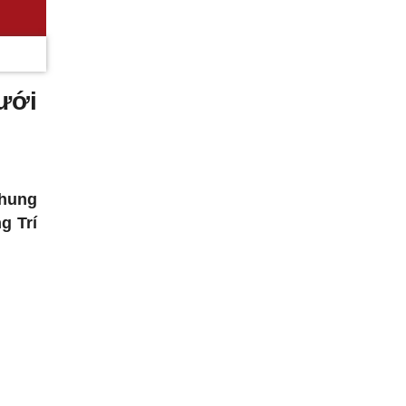
ưới
chung
g Trí