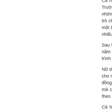
Cả h
Trườ
nhữn
trò 
một t
nhiề
Sau 
năm 
trình
Nữ d
cho 
đồng
mà c
theo 
Cả h