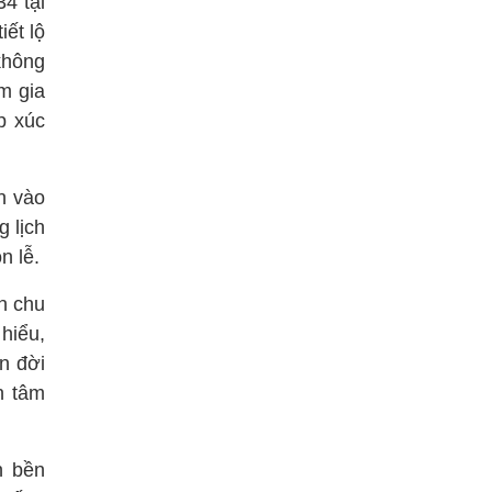
4 tại
ết lộ
không
m gia
ếp xúc
n vào
 lịch
n lễ.
n chu
hiểu,
n đời
n tâm
h bền