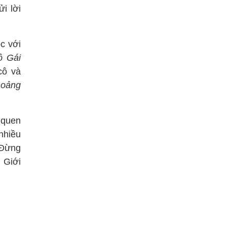
i lời
c với
ô Gái
cô và
hoảng
 quen
nhiều
 Đừng
 Giới