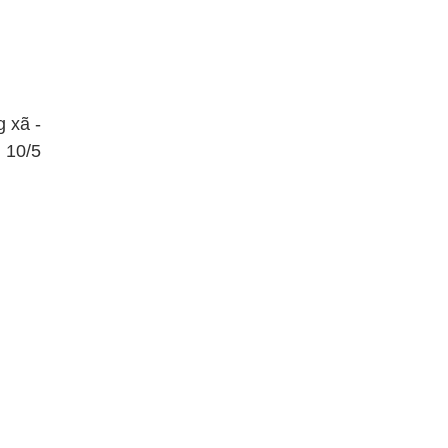
g xã -
 10/5