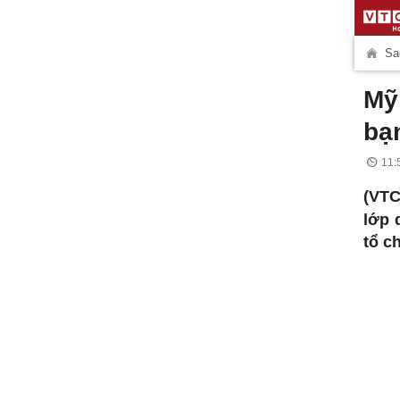
Sao
Mỹ
bạ
11:
(VTC
lớp 
tổ c