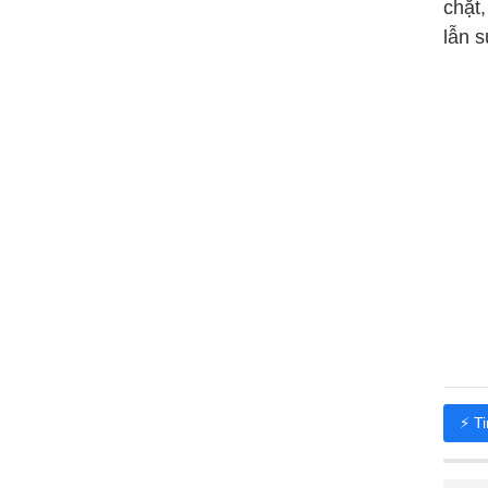
chặt
lẫn 
⚡ T