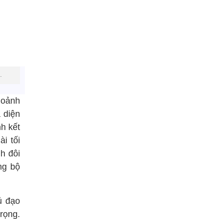
.
hoảnh
a diện
nh kết
i tối
h đôi
ng bộ
ủ đạo
rọng.