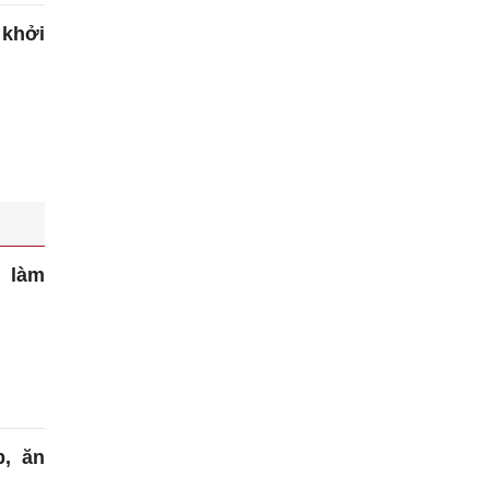
 khởi
 làm
, ăn