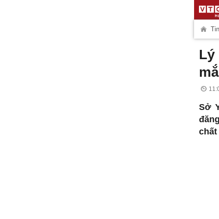
Tin
Lý
mắ
11:
Sở Y
đăng
chất