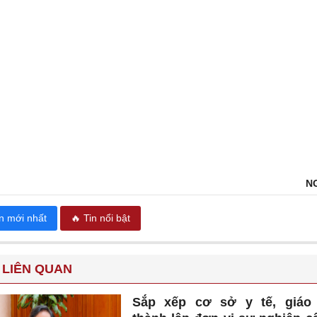
N
in mới nhất
🔥 Tin nổi bật
 LIÊN QUAN
Sắp xếp cơ sở y tế, giáo 