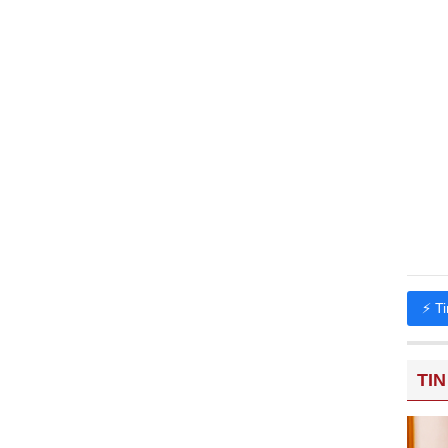
⚡ T
TIN