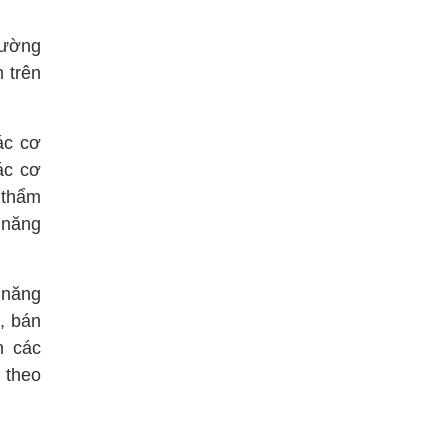
cường
 trên
ác cơ
ác cơ
 thẩm
 năng
 năng
, bán
n các
 theo