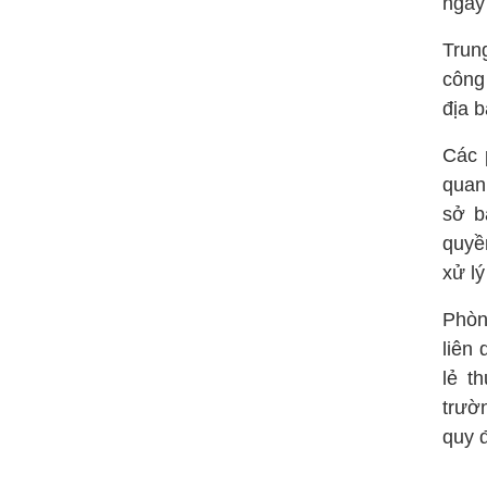
ngày
Trun
công
địa b
Các 
quan
sở b
quyề
xử lý
Phòn
liên
lẻ t
trườ
quy đ