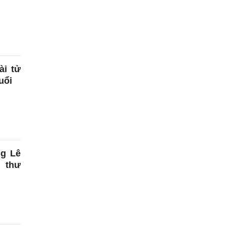
ài tử
uổi
ng Lê
 thư