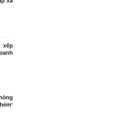
ấp xã
 xếp
oanh
phòng
chém’