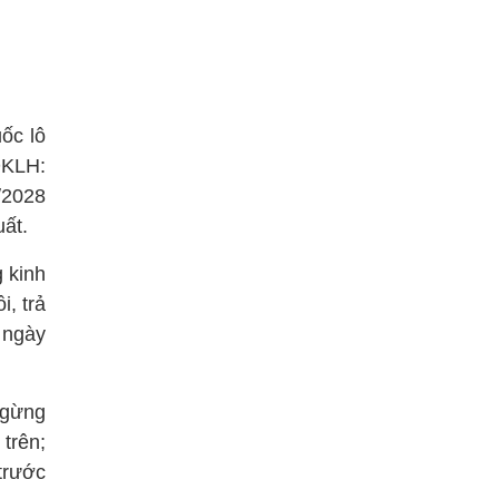
ốc lô
ĐKLH:
/2028
ất.
 kinh
i, trả
 ngày
ngừng
 trên;
trước