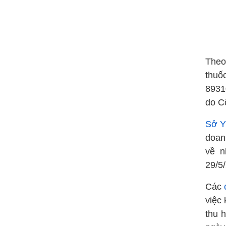
Theo
thuố
8931
do C
Sở Y
doanh
về n
29/5
Các
việc 
thu 