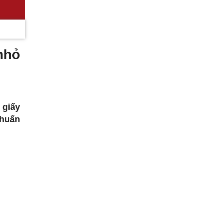
nhỏ
c
 giấy
chuẩn