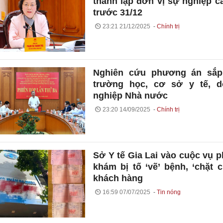
thành lập đơn vị sự nghiệp c
trước 31/12
23:21 21/12/2025
Chính trị
Nghiên cứu phương án sắp
trường học, cơ sở y tế, d
nghiệp Nhà nước
23:20 14/09/2025
Chính trị
Sở Y tế Gia Lai vào cuộc vụ 
khám bị tố ‘vẽ’ bệnh, ‘chặt 
khách hàng
16:59 07/07/2025
Tin nóng