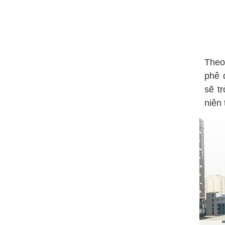
Theo
phê 
sẽ t
niên 