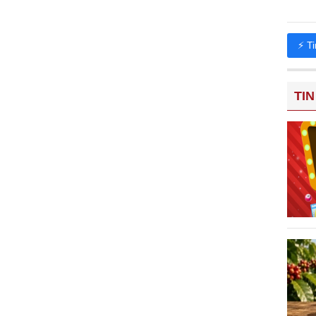
⚡ T
TIN