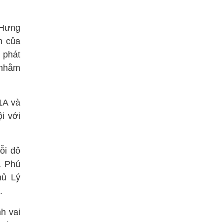
 Hưng
n của
 phát
i nhằm
1A và
i với
ỗi đô
à Phú
hủ Lý
.
h vai