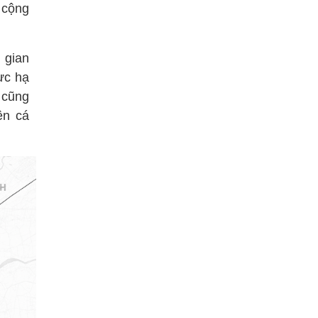
 cộng
 gian
ực hạ
 cũng
ện cá