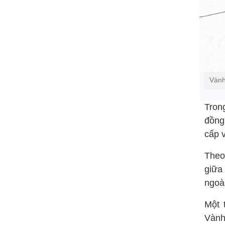
Vành
Trong
đồng 
cấp v
Theo
giữa
ngoài
Một 
Vành 