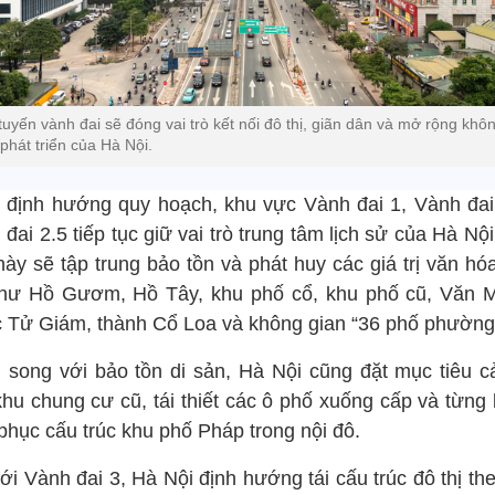
tuyến vành đai sẽ đóng vai trò kết nối đô thị, giãn dân và mở rộng khô
 phát triển của Hà Nội.
 định hướng quy hoạch, khu vực Vành đai 1, Vành đai
đai 2.5 tiếp tục giữ vai trò trung tâm lịch sử của Hà Nộ
ày sẽ tập trung bảo tồn và phát huy các giá trị văn hóa
hư Hồ Gươm, Hồ Tây, khu phố cổ, khu phố cũ, Văn M
 Tử Giám, thành Cổ Loa và không gian “36 phố phường
 song với bảo tồn di sản, Hà Nội cũng đặt mục tiêu cả
khu chung cư cũ, tái thiết các ô phố xuống cấp và từng
phục cấu trúc khu phố Pháp trong nội đô.
ới Vành đai 3, Hà Nội định hướng tái cấu trúc đô thị t