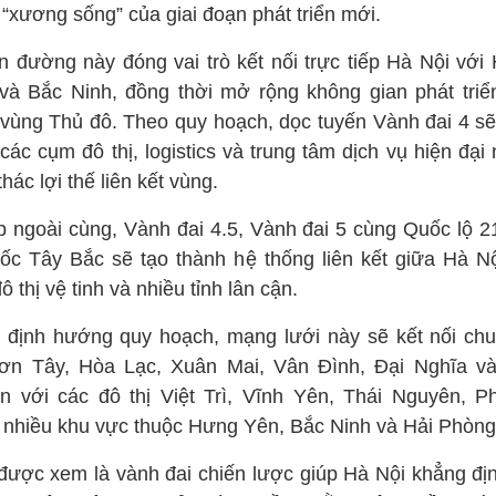
 “xương sống” của giai đoạn phát triển mới.
n đường này đóng vai trò kết nối trực tiếp Hà Nội với
và Bắc Ninh, đồng thời mở rộng không gian phát triể
 vùng Thủ đô. Theo quy hoạch, dọc tuyến Vành đai 4 sẽ
 các cụm đô thị, logistics và trung tâm dịch vụ hiện đạ
thác lợi thế liên kết vùng.
p ngoài cùng, Vành đai 4.5, Vành đai 5 cùng Quốc lộ 2
tốc Tây Bắc sẽ tạo thành hệ thống liên kết giữa Hà Nộ
ô thị vệ tinh và nhiều tỉnh lân cận.
 định hướng quy hoạch, mạng lưới này sẽ kết nối chu
Sơn Tây, Hòa Lạc, Xuân Mai, Vân Đình, Đại Nghĩa v
n với các đô thị Việt Trì, Vĩnh Yên, Thái Nguyên, P
 nhiều khu vực thuộc Hưng Yên, Bắc Ninh và Hải Phòng
được xem là vành đai chiến lược giúp Hà Nội khẳng địn