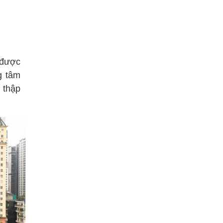
 được
g tâm
 thập