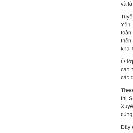
và là
Tuyế
Yên 
toàn
triển
khai 
Ở lớ
cao 
các đ
Theo
thị 
Xuyê
cùng
Đây 