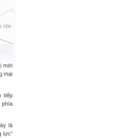
hị mới
ng mại
 tiếp
 phía
ày là
g lực”