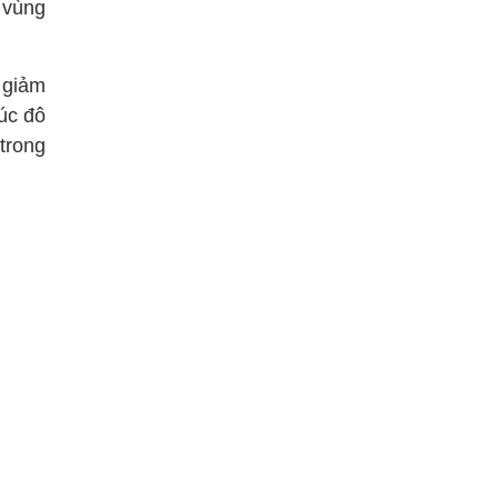
 vùng
i giảm
rúc đô
trong