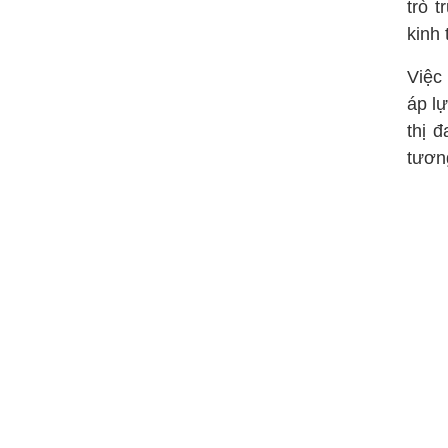
trò 
kinh 
Việc 
áp lự
thị 
tươn