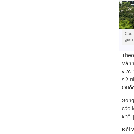
Các 
gian
Theo
Vành 
vực n
sử n
Quốc
Song
các 
khôi 
Đối v