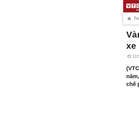
Tin
Và
xe
10:
(VTC
năm,
chế 