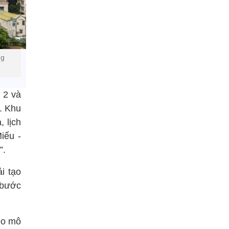
ng
 2 và
i. Khu
, lịch
iếu -
”.
i tạo
 bước
heo mô