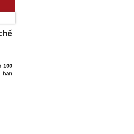
chế
n 100
, hạn