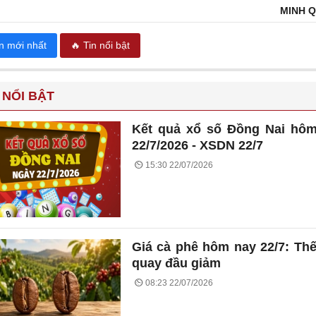
MINH 
in mới nhất
🔥 Tin nổi bật
 NỔI BẬT
Kết quả xổ số Đồng Nai hô
22/7/2026 - XSDN 22/7
15:30 22/07/2026
Giá cà phê hôm nay 22/7: Thế
quay đầu giảm
08:23 22/07/2026