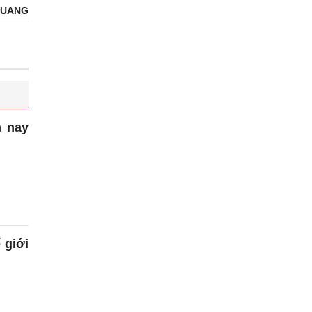
QUANG
m nay
 giới