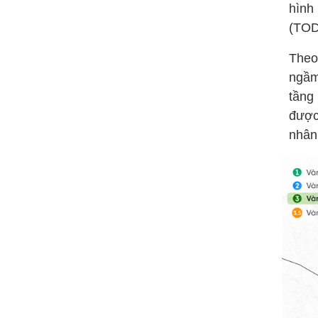
hình
(TOD)
Theo
ngầm
tầng
được
nhân 