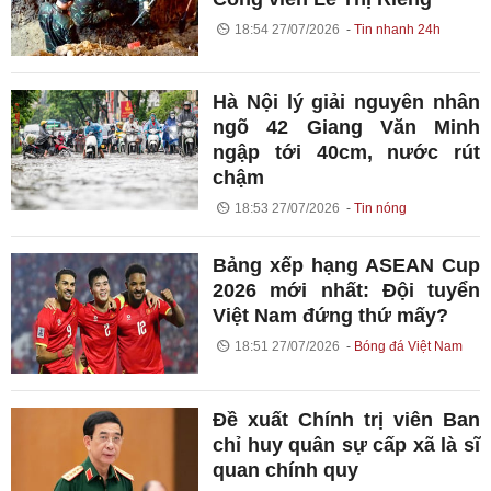
18:54 27/07/2026
Tin nhanh 24h
Hà Nội lý giải nguyên nhân
ngõ 42 Giang Văn Minh
ngập tới 40cm, nước rút
chậm
18:53 27/07/2026
Tin nóng
Bảng xếp hạng ASEAN Cup
2026 mới nhất: Đội tuyển
Việt Nam đứng thứ mấy?
18:51 27/07/2026
Bóng đá Việt Nam
Đề xuất Chính trị viên Ban
chỉ huy quân sự cấp xã là sĩ
quan chính quy