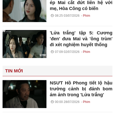
ép Mai cắt đứt liên hệ với
mẹ, Hòa Công có biến
08:25 03/07/2026
Phim
'Lửa trắng' tập 5: Cương
'đen' đưa Mai và 'ông trùm'
đi xét nghiệm huyết thống
07:09 02/07/2026
Phim
TIN MỚI
NSƯT Hồ Phong tiết lộ hậu
trường cảnh bị đánh bom
ám ảnh trong 'Lửa trắng'
00:00 28/07/2026
Phim