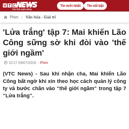
Tin mới nhất
Tin nổi bật
Phim
Văn hóa - Giải trí
'Lửa trắng' tập 7: Mai khiến Lão
Công sững sờ khi đòi vào 'thế
giới ngầm'
10:27 09/07/2026
Phim
(VTC News) -
Sau khi nhận cha, Mai khiến Lão
Công bất ngờ khi xin theo học cách quản lý công
ty và bước chân vào "thế giới ngầm" trong tập 7
"Lửa trắng".