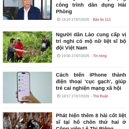
công trình dân dụng Hải
Phòng
19:20 27/07/2026
Bản tin 113
Người dân Lào cung cấp vị
trí nghi có mộ nữ liệt sĩ bộ
đội Việt Nam
19:00 27/07/2026
Tin nóng
Cách biến iPhone thành
điện thoại 'cục gạch', giúp
trẻ cai nghiện mạng xã hội
18:57 27/07/2026
Thủ thuật
Phát hiện thêm 8 hài cốt liệt
sĩ tại hố chôn thứ hai ở
Công viên Lê Thị Riêng