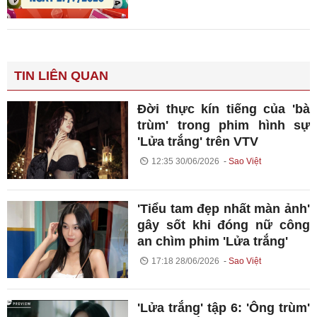
TIN LIÊN QUAN
Đời thực kín tiếng của 'bà
trùm' trong phim hình sự
'Lửa trắng' trên VTV
12:35 30/06/2026
Sao Việt
'Tiểu tam đẹp nhất màn ảnh'
gây sốt khi đóng nữ công
an chìm phim 'Lửa trắng'
17:18 28/06/2026
Sao Việt
'Lửa trắng' tập 6: 'Ông trùm'