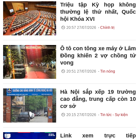
Triệu tập Kỳ họp không
thường lệ thứ nhất, Quốc
hội Khóa XVI
20:57 27/07/2026
Chính trị
Ô tô con tông xe máy ở Lâm
Đồng khiến 2 vợ chồng tử
vong
20:51 27/07/2026
Tin nóng
Hà Nội sắp xếp 19 trường
cao đẳng, trung cấp còn 10
cơ sở
20:15 27/07/2026
Tin tức - Sự kiện
Link xem trực tiếp