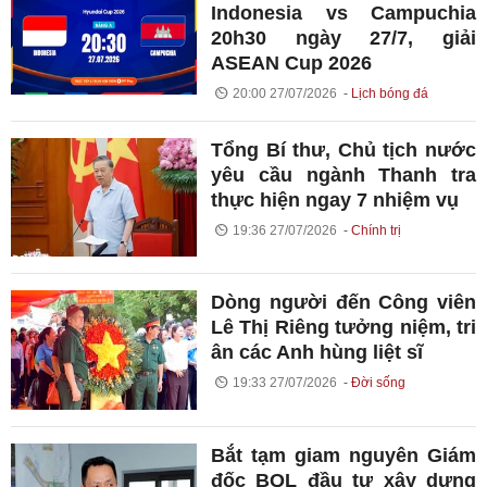
Indonesia vs Campuchia
20h30 ngày 27/7, giải
ASEAN Cup 2026
20:00 27/07/2026
Lịch bóng đá
Tổng Bí thư, Chủ tịch nước
yêu cầu ngành Thanh tra
thực hiện ngay 7 nhiệm vụ
19:36 27/07/2026
Chính trị
Dòng người đến Công viên
Lê Thị Riêng tưởng niệm, tri
ân các Anh hùng liệt sĩ
19:33 27/07/2026
Đời sống
Bắt tạm giam nguyên Giám
đốc BQL đầu tư xây dựng