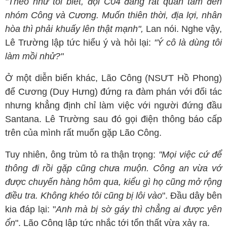
"Theo như tôi biết, đội C04 đang rất quan tâm đến
nhóm Công và Cương. Muốn thiên thời, địa lợi, nhân
hòa thì phải khuấy lên thật mạnh",
Lan nói. Nghe vậy,
Lê Trường lập tức hiểu ý và hỏi lại:
"Ý cô là dùng tôi
làm mồi nhử?"
Ở một diễn biến khác, Lão Công (NSƯT Hồ Phong)
để Cương (Duy Hưng) đứng ra đàm phán với đối tác
nhưng khẳng định chỉ làm việc với người đứng đầu
Santana. Lê Trường sau đó gọi điện thông báo cấp
trên của mình rất muốn gặp Lão Công.
Tuy nhiên, ông trùm tỏ ra thận trọng:
"Mọi việc cứ để
thông đi rồi gặp cũng chưa muộn. Công an vừa vớ
được chuyến hàng hôm qua, kiểu gì họ cũng mở rộng
điều tra. Không khéo tôi cũng bị lôi vào
". Đầu dây bên
kia đáp lại: "
Anh mà bị sờ gáy thì chẳng ai được yên
ổn
". Lão Công lập tức nhắc tới tổn thất vừa xảy ra.