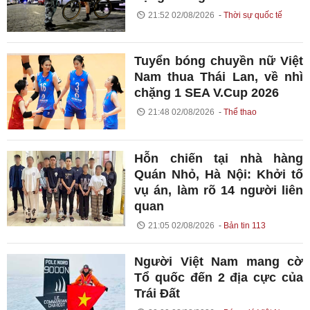
21:52 02/08/2026
Thời sự quốc tế
Tuyển bóng chuyền nữ Việt
Nam thua Thái Lan, về nhì
chặng 1 SEA V.Cup 2026
21:48 02/08/2026
Thể thao
Hỗn chiến tại nhà hàng
Quán Nhỏ, Hà Nội: Khởi tố
vụ án, làm rõ 14 người liên
quan
21:05 02/08/2026
Bản tin 113
Người Việt Nam mang cờ
Tổ quốc đến 2 địa cực của
Trái Đất