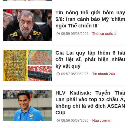
Tin nóng thế giới hôm nay
5/8: Iran cảnh báo Mỹ 'châm
ngòi Thế chiến III'
09:59 05/08/2026
Thời sự quốc tế
Gia Lai quy tập thêm 6 hài
cốt liệt sĩ, phát hiện nhiều
kỷ vật quý
09:57 05/08/2026
Tin nhanh 24h
HLV Kiatisak: Tuyển Thái
Lan phải vào top 12 châu Á,
không chỉ là vô địch ASEAN
Cup
09:56 05/08/2026
Hậu trường