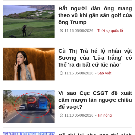
Bắt người đàn ông mang
theo vũ khí gần sân golf của
ông Trump
11:16 05/08/2026
Thời sự quốc tế
Cù Thị Trà hé lộ nhân vật
Sương của 'Lửa trắng' có
thể 'ra đi bất cứ lúc nào'
11:16 05/08/2026
Sao Việt
Vì sao Cục CSGT đề xuất
cấm mượn làn ngược chiều
để vượt?
11:10 05/08/2026
Tin nóng