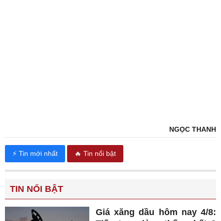
NGỌC THANH
⚡ Tin mới nhất
🔥 Tin nổi bật
TIN NỔI BẬT
Giá xăng dầu hôm nay 4/8: