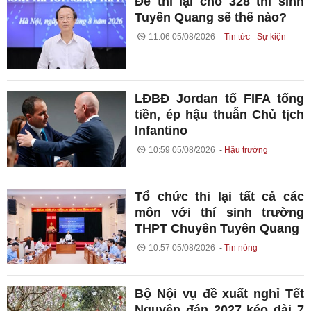
Đề thi lại cho 328 thí sinh
Tuyên Quang sẽ thế nào?
11:06 05/08/2026
Tin tức - Sự kiện
LĐBĐ Jordan tố FIFA tống
tiền, ép hậu thuẫn Chủ tịch
Infantino
10:59 05/08/2026
Hậu trường
Tổ chức thi lại tất cả các
môn với thí sinh trường
THPT Chuyên Tuyên Quang
10:57 05/08/2026
Tin nóng
Bộ Nội vụ đề xuất nghỉ Tết
Nguyên đán 2027 kéo dài 7