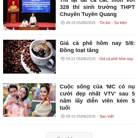
328 thí sinh trường THPT
Chuyên Tuyên Quang
09:29 05/08/2026
Tin tức - Sự kiện
Giá cà phê hôm nay 5/8:
Đồng loạt tăng
09:21 05/08/2026
Giá cà phê hôm nay
Cuộc sống của 'MC có nụ
cười đẹp nhất VTV' sau 5
năm lấy diễn viên kém 5
tuổi
09:10 05/08/2026
Sao Việt