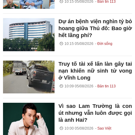
10:15 05/08/2026
Bản tin 113
Dự án bệnh viện nghìn tỷ bỏ
hoang giữa Thủ đô: Bao giờ
hết lãng phí?
10:15 05/08/2026
Đời sống
Truy tố tài xế lấn làn gây tai
nạn khiến nữ sinh tử vong
ở Vĩnh Long
10:09 05/08/2026
Bản tin 113
Vì sao Lam Trường là con
út nhưng vẫn luôn được gọi
là anh Hai?
10:00 05/08/2026
Sao Việt