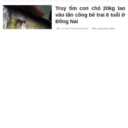
Truy tìm con chó 20kg lao
vào tấn công bé trai 6 tuổi ở
Đồng Nai
21:52 02/08/2026
Tin nhanh 24h
Thị trưởng Moskva: Vụ nổ ở
trung tâm thành phố là hành
động khủng bố
21:52 02/08/2026
Thời sự quốc tế
Tuyển bóng chuyền nữ Việt
Nam thua Thái Lan, về nhì
chặng 1 SEA V.Cup 2026
21:48 02/08/2026
Thể thao