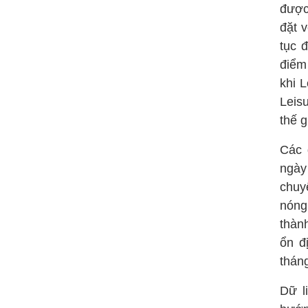
được
đặt 
tục 
điểm
khi 
Leis
thế g
Các 
ngày
chuy
nóng
thàn
ổn đ
thán
Dữ l