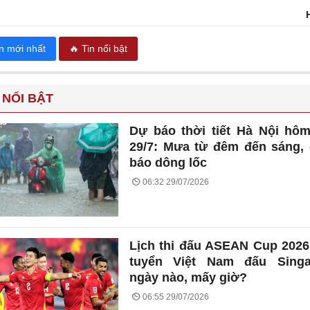
in mới nhất
🔥 Tin nổi bật
 NỔI BẬT
Dự báo thời tiết Hà Nội hô
29/7: Mưa từ đêm đến sáng,
báo dông lốc
06:32 29/07/2026
Lịch thi đấu ASEAN Cup 2026
tuyển Việt Nam đấu Singa
ngày nào, mấy giờ?
06:55 29/07/2026