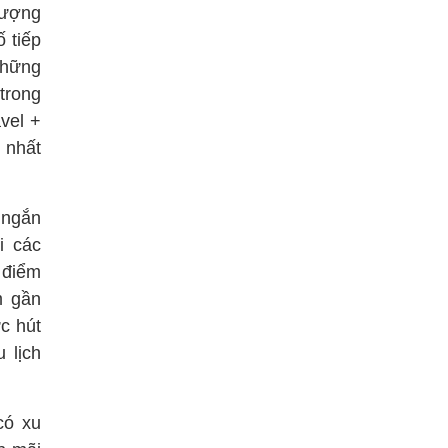
lượng
 tiếp
Những
trong
vel +
 nhất
 ngắn
i các
 điểm
m gần
c hút
 lịch
có xu