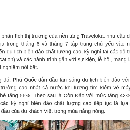
phân tích thị trường của nền tảng Traveloka, nhu cầu d
địa trong tháng 6 và tháng 7 tập trung chủ yếu vào 
n du lịch biển đảo chất lượng cao, kỳ nghỉ tại các đô t
cation) và các hành trình gắn với sự kiện, lễ hội, mang l
rải nghiệm nổi bật.
g đó, Phú Quốc dẫn đầu làn sóng du lịch biển đảo vớ
 trưởng cao nhất cả nước khi lượng tìm kiếm vé má
hè tăng 56%. Theo sau là Côn Đảo với mức tăng 42%
 các kỳ nghỉ biển đảo chất lượng cao tiếp tục là lựa
 đầu của du khách Việt trong mùa nắng nóng.