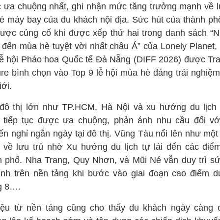
 ưa chuộng nhất, ghi nhận mức tăng trưởng mạnh về 
vé máy bay của du khách nội địa. Sức hút của thành phố
được củng cố khi được xếp thứ hai trong danh sách “
 đến mùa hè tuyệt vời nhất châu Á” của Lonely Planet, 
Lễ hội Pháo hoa Quốc tế Đà Nẵng (DIFF 2026) được Tra
ure bình chọn vào Top 9 lễ hội mùa hè đáng trải nghiệm
iới.
đô thị lớn như TP.HCM, Hà Nội và xu hướng du lịch
 tiếp tục được ưa chuộng, phản ánh nhu cầu đối vớ
ến nghỉ ngắn ngày tại đô thị. Vũng Tàu nổi lên như một
 về lưu trú nhờ Xu hướng du lịch tự lái đến các điể
h phố. Nha Trang, Quy Nhơn, và Mũi Né vẫn duy trì sứ
ịnh trên nền tảng khi bước vào giai đoạn cao điểm du
g 8….
iệu từ nền tảng cũng cho thấy du khách ngày càng 