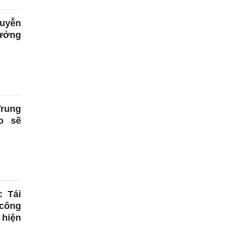
guyễn
rưởng
Trung
o sẽ
: Tái
 công
 hiện