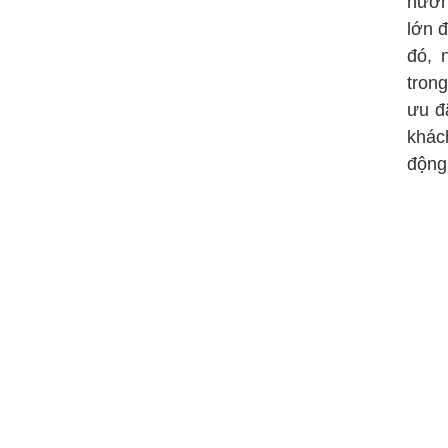
hướn
lớn 
đó, 
tron
ưu đ
khác
động