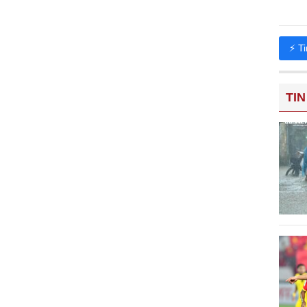
⚡ T
TIN