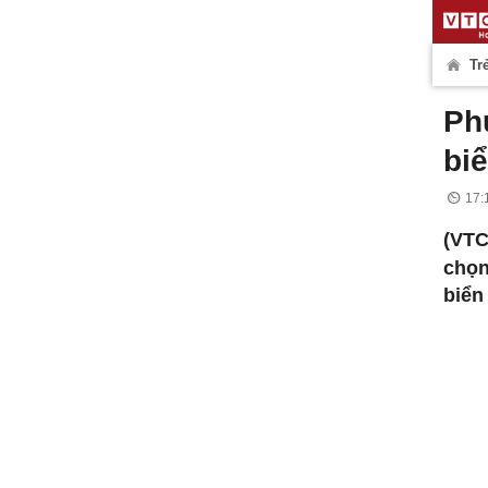
Tr
Ph
bi
17:
(VT
chọn
biển