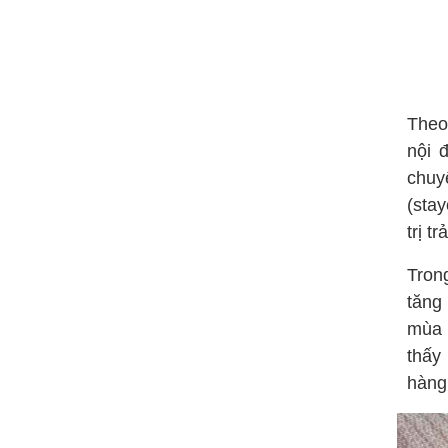
Theo 
nội 
chuyế
(stay
trị t
Tron
tăng
mùa 
thấy
hàng