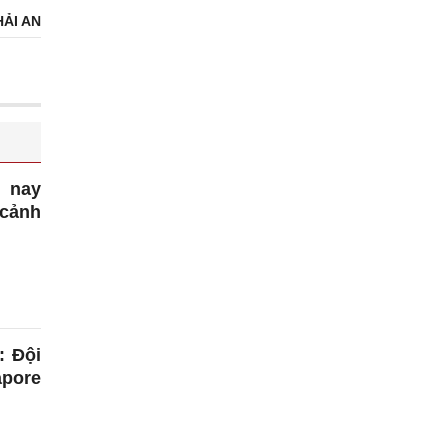
HẢI AN
m nay
 cảnh
: Đội
pore