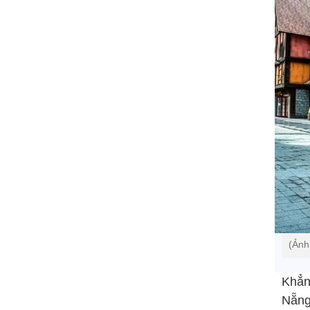
(Ảnh
Khẳn
Nẵng