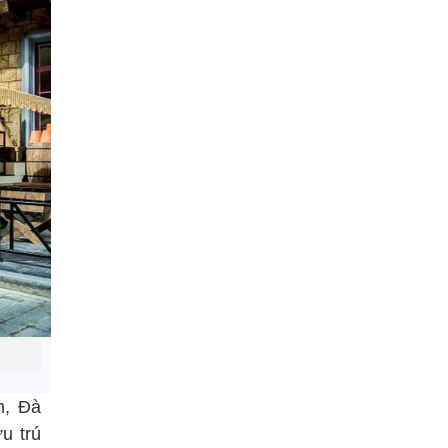
m, Đà
u trú