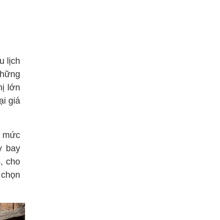
u lịch
những
hị lớn
ại giá
i mức
y bay
, cho
 chọn