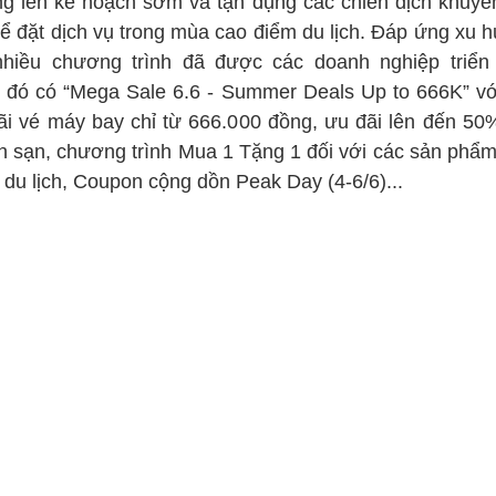
g lên kế hoạch sớm và tận dụng các chiến dịch khuyế
để đặt dịch vụ trong mùa cao điểm du lịch. Đáp ứng xu 
nhiều chương trình đã được các doanh nghiệp triển 
g đó có “Mega Sale 6.6 - Summer Deals Up to 666K” vớ
ãi vé máy bay chỉ từ 666.000 đồng, ưu đãi lên đến 50
h sạn, chương trình Mua 1 Tặng 1 đối với các sản phẩm
 du lịch, Coupon cộng dồn Peak Day (4-6/6)...