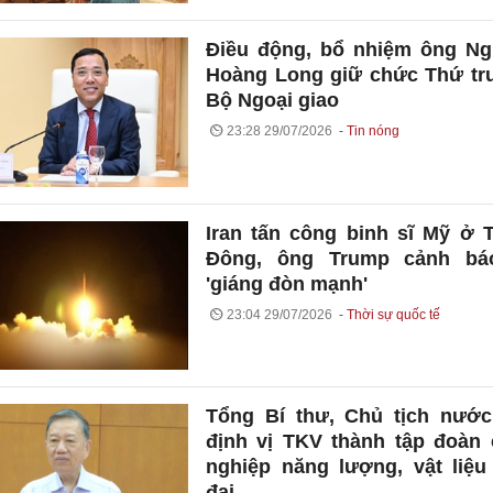
Điều động, bổ nhiệm ông N
Hoàng Long giữ chức Thứ t
Bộ Ngoại giao
23:28 29/07/2026
Tin nóng
Iran tấn công binh sĩ Mỹ ở 
Đông, ông Trump cảnh bá
'giáng đòn mạnh'
23:04 29/07/2026
Thời sự quốc tế
Tổng Bí thư, Chủ tịch nước
định vị TKV thành tập đoàn
nghiệp năng lượng, vật liệu
đại