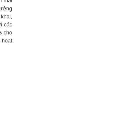
n mãi
hướng
khai,
i các
% cho
 hoạt