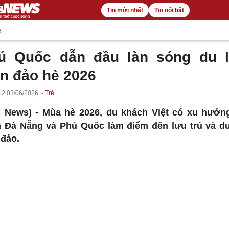
Tin mới nhất
Tin nổi bật
ẻ
ú Quốc dẫn đầu làn sóng du l
ển đảo hè 2026
12 03/06/2026
Trẻ
C News) -
Mùa hè 2026, du khách Việt có xu hướn
 Đà Nẵng và Phú Quốc làm điểm đến lưu trú và du
 đảo.