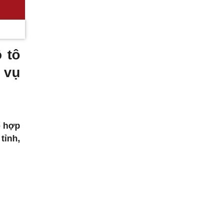
 tô
 vụ
ố hợp
tỉnh,