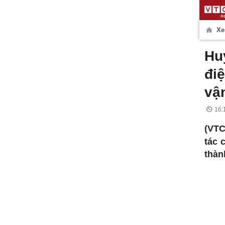
Xe
Hu
đi
vận
16:
(VTC
tác 
thàn