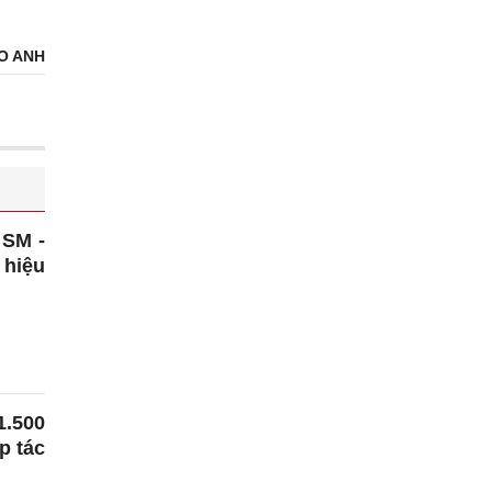
O ANH
 SM -
hiệu
1.500
p tác