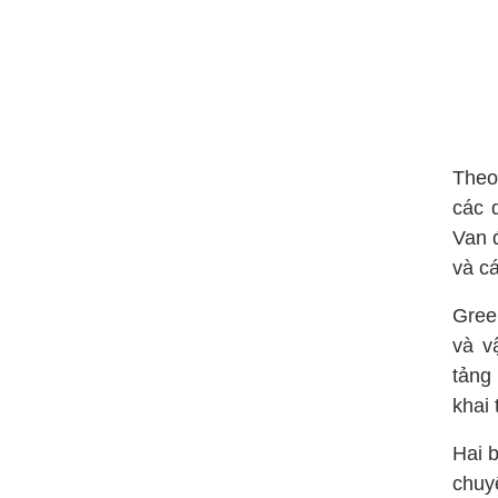
Theo
các 
Van 
và cá
Gree
và v
tảng
khai 
Hai b
chuy