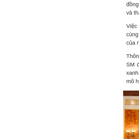
đồng 
và th
Việc
cùng
của 
Thôn
SM đ
xanh
mô h