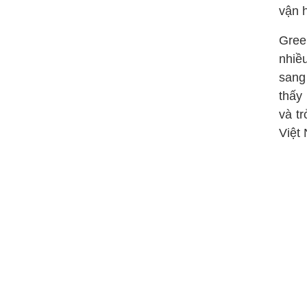
vận 
Gree
nhiề
sang
thấy
và t
Việt