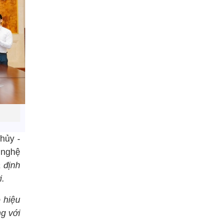
Thủy -
 nghệ
 định
i.
 hiệu
g với