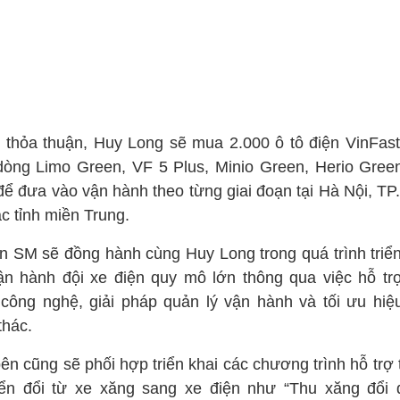
 thỏa thuận, Huy Long sẽ mua 2.000 ô tô điện VinFas
dòng Limo Green, VF 5 Plus, Minio Green, Herio Gree
để đưa vào vận hành theo từng giai đoạn tại Hà Nội, T
c tỉnh miền Trung.
n SM sẽ đồng hành cùng Huy Long trong quá trình triển
ận hành đội xe điện quy mô lớn thông qua việc hỗ tr
 công nghệ, giải pháp quản lý vận hành và tối ưu hiệ
thác.
ên cũng sẽ phối hợp triển khai các chương trình hỗ trợ 
ển đổi từ xe xăng sang xe điện như “Thu xăng đổi đ