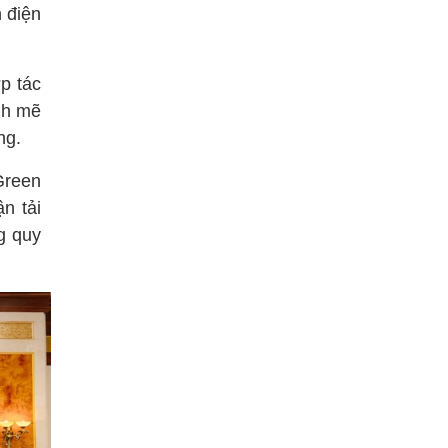
n điện
p tác
nh mẽ
ng.
Green
n tải
g quy