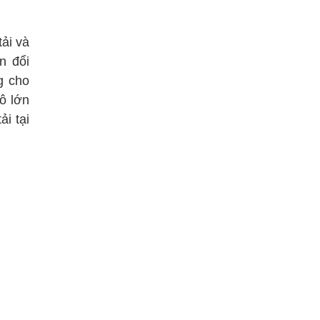
ải và
n đổi
g cho
ô lớn
i tại