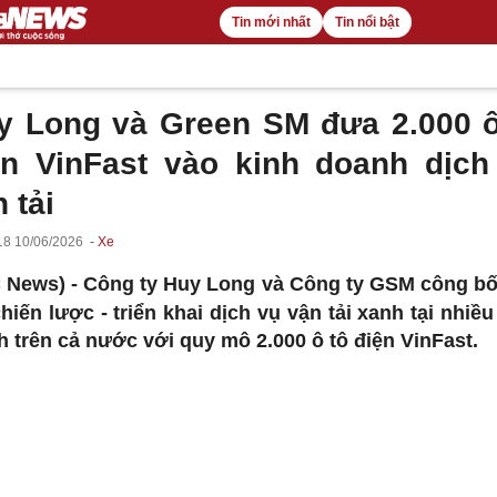
Tin mới nhất
Tin nổi bật
y Long và Green SM đưa 2.000 ô
ện VinFast vào kinh doanh dịch
 tải
18 10/06/2026
Xe
 News) -
Công ty Huy Long và Công ty GSM công b
chiến lược - triển khai dịch vụ vận tải xanh tại nhiều 
h trên cả nước với quy mô 2.000 ô tô điện VinFast.