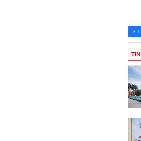
⚡ T
TIN