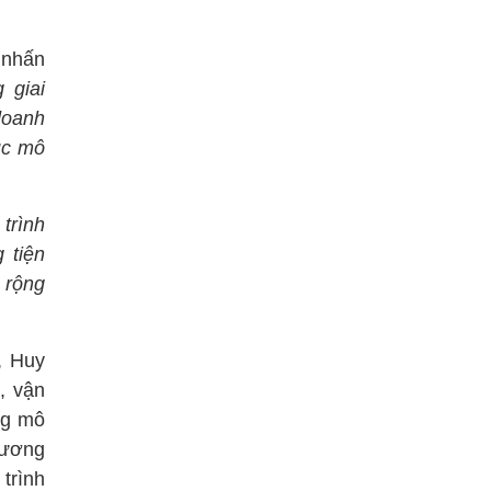
 nhấn
 giai
doanh
úc mô
trình
 tiện
 rộng
, Huy
, vận
ng mô
hương
 trình