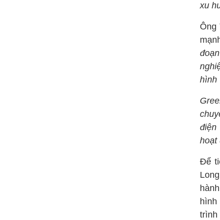
xu hư
Ông 
mạn
đoạn
nghi
hình
Gree
chuy
điện
hoạt 
Để t
Long
hành
hình
trình