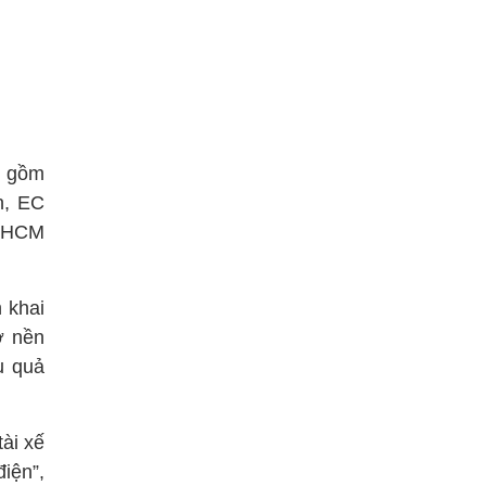
t gồm
n, EC
P.HCM
 khai
ợ nền
u quả
tài xế
iện”,