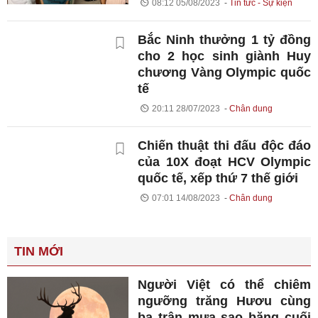
08:12 05/08/2023
Tin tức - Sự kiện
Bắc Ninh thưởng 1 tỷ đồng
cho 2 học sinh giành Huy
chương Vàng Olympic quốc
tế
20:11 28/07/2023
Chân dung
Chiến thuật thi đấu độc đáo
của 10X đoạt HCV Olympic
quốc tế, xếp thứ 7 thế giới
07:01 14/08/2023
Chân dung
TIN MỚI
Người Việt có thể chiêm
ngưỡng trăng Hươu cùng
ba trận mưa sao băng cuối