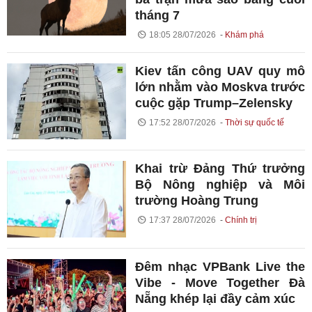
tháng 7
18:05 28/07/2026
Khám phá
Kiev tấn công UAV quy mô
lớn nhằm vào Moskva trước
cuộc gặp Trump–Zelensky
17:52 28/07/2026
Thời sự quốc tế
Khai trừ Đảng Thứ trưởng
Bộ Nông nghiệp và Môi
trường Hoàng Trung
17:37 28/07/2026
Chính trị
Đêm nhạc VPBank Live the
Vibe - Move Together Đà
Nẵng khép lại đầy cảm xúc