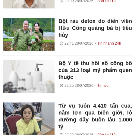
23:09 28/07/2026
Bản tin 113
Bột rau detox do diễn viên
Hữu Công quảng bá bị tiêu
hủy
22:41 28/07/2026
Tin nhanh 24h
Bộ Y tế thu hồi số công bố
của 313 loại mỹ phẩm quen
thuộc
22:25 28/07/2026
Tin tức
Từ vụ tuồn 4.410 tấn cua,
nầm lợn qua biên giới, lộ
đường dây buôn lậu 1.000
tỷ
22:22 28/07/2026
Bản tin 113